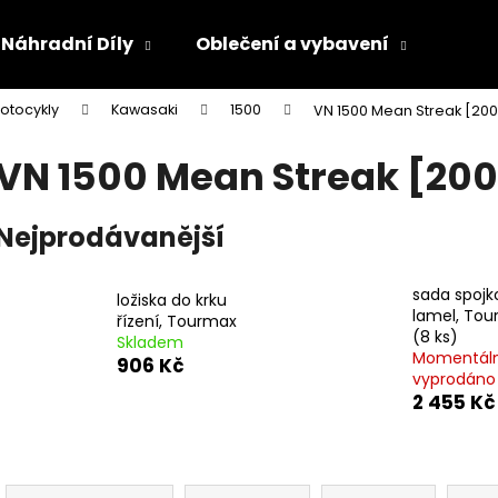
Náhradní Díly
Oblečení a vybavení
Olej
otocykly
Kawasaki
1500
VN 1500 Mean Streak [20
Co potřebujete najít?
VN 1500 Mean Streak [200
HLEDAT
Nejprodávanější
sada spoj
Doporučujeme
ložiska do krku
lamel, To
řízení, Tourmax
(8 ks)
Skladem
Momentál
906 Kč
vyprodáno
2 455 Kč
Ř