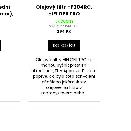
ední
Olejový filtr HF204RC,
1 mm),
HIFLOFILTRO
Skladem
234,71 Kč bez DPH
284 Kč
DO KOŠÍKU
Olejové filtry HIFLOFILTRO se
mohou pyšnit prestižní
akreditací „TUV Approved". Je to
poprvé, co bylo toto schválení
přiděleno jakémukoliv
olejovému filtru v
motocyklovém nebo...