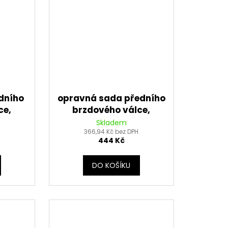
dního
opravná sada předního
ce,
brzdového válce,
Tourmax
Skladem
366,94 Kč bez DPH
444 Kč
DO KOŠÍKU