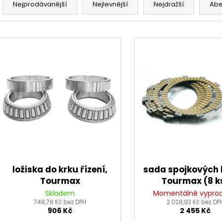
ŠROUBY K UCHYCENÍ MOTORU,
OPRAVNÁ SADA
a
Nejprodávanější
Nejlevnější
Nejdražší
Ab
M8X115MM, M8X105MM STOMP,
PITBIKE YCF
z
DEMONX, WPB
135 Kč
e
120 Kč
V
n
ý
í
p
p
i
r
s
o
p
d
r
u
o
k
d
t
u
ů
k
ložiska do krku řízení,
sada spojkových 
t
Tourmax
Tourmax (8 k
ů
Skladem
Momentálně vypro
748,76 Kč bez DPH
2 028,93 Kč bez DP
906 Kč
2 455 Kč