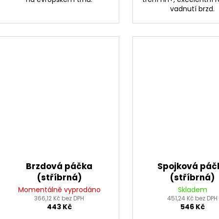
vadnutí brzd.
Brzdová páčka
Spojková páč
(stříbrná)
(stříbrná)
Momentálně vyprodáno
Skladem
366,12 Kč bez DPH
451,24 Kč bez DPH
443 Kč
546 Kč