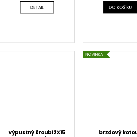
DETAIL
DO KOŠÍKU
NOVINKA
výpustný šroub12X15
brzdový koto