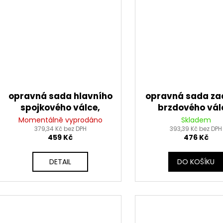
opravná sada hlavního
opravná sada za
spojkového válce,
brzdového vál
Tourmax
Tourmax
Momentálně vyprodáno
Skladem
379,34 Kč bez DPH
393,39 Kč bez DPH
459 Kč
476 Kč
DETAIL
DO KOŠÍKU