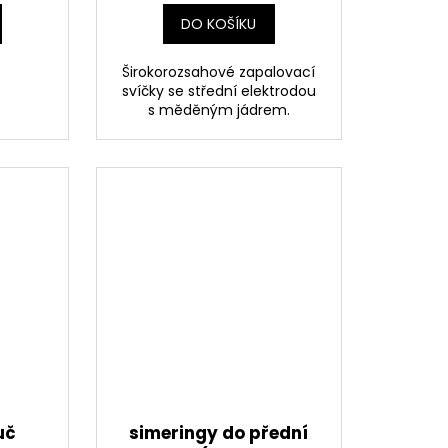
DO KOŠÍKU
Širokorozsahové zapalovací
svíčky se střední elektrodou
s měděným jádrem.
uč
simeringy do přední