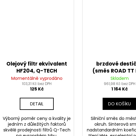
Olejový filtr ekvivalent
brzdové desti
HF204, Q-TECH
(směs ROAD TT
SINTERED) NEWFR
Momentálně vyprodáno
Skladem
103,31 Kč bez DPH
961,98 Kč bez DPH
ks v balení)
125 Kč
1 164 Kč
DETAIL
DO KOŠÍKU
Výborný poměr ceny a kvality je
Silniční směs do měst
jedním z důležitých faktorů
okruh. Sinterová sm
skvělé prodejnosti filtrů Q-Tech
nadstandardním koefi
na evropském trhu.
tření HH+, excelentní 