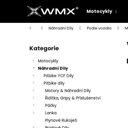
K
Přejít
na
o
Motocykly
obsah
Zpět
Zpět
š
do
do
í
Domů
Náhradní Díly
Podle vozidla
M
k
obchodu
obchodu
P
o
Kategorie
Přeskočit
s
kategorie
t
Motocykly
r
Náhradní Díly
a
Pitbike YCF Díly
n
Pitbike díly
n
Motory & Náhradní Díly
í
Řidítka, Gripy & Příslušenství
p
Páčky
a
Lanka
n
Plynové Rukojeti
e
Brzdové Díly