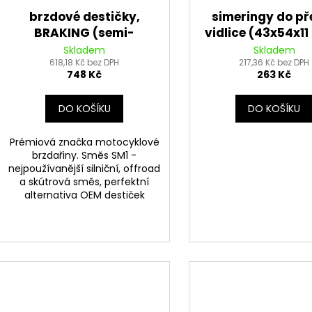
brzdové destičky,
simeringy do př
BRAKING (semi-
vidlice (43x54x1
metalická směs SM1) 2
Tourmax
Skladem
Skladem
618,18 Kč bez DPH
ks v balení
217,36 Kč bez DPH
748 Kč
263 Kč
DO KOŠÍKU
DO KOŠÍKU
Prémiová značka motocyklové
brzdařiny. Směs SM1 -
nejpoužívanější silniční, offroad
a skútrová směs, perfektní
alternativa OEM destiček