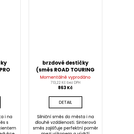
čky
brzdové destičky
 PRO
(směs ROAD TOURING
EN (2
SINTERED) NEWFREN (2
Momentálně vyprodáno
ks v balení)
713,22 Kč bez DPH
863 Kč
DETAIL
a i na
Silniční směs do města i na
ěs s
dlouhé vzdálenosti. Sinterová
cientem
směs zajišťuje perfektní poměr
redukce
mezi výkonem a výdrží