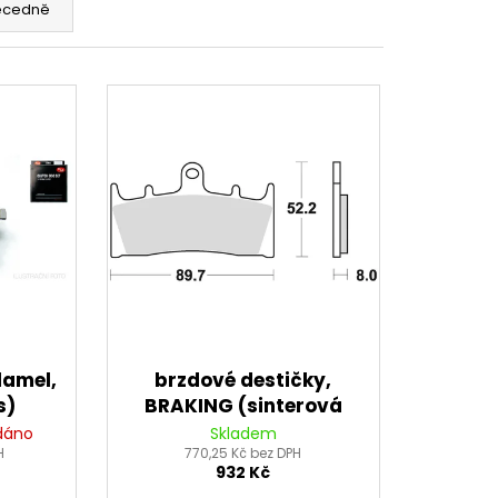
 BRZDOVÉHO TŘMENU
ecedně
lamel,
brzdové destičky,
s)
BRAKING (sinterová
směs CM55) 2 ks v
dáno
Skladem
H
770,25 Kč bez DPH
balení
932 Kč