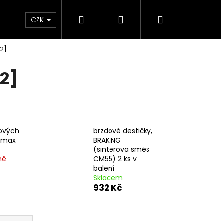
Hledat
Přihlášení
Nákupní
e & Maziva
Příslušenství
Dárkové Poukaz
CZK
02]
košík
2]
kových
brzdové destičky,
urmax
BRAKING
(sinterová směs
ně
CM55) 2 ks v
balení
Skladem
932 Kč
Následující