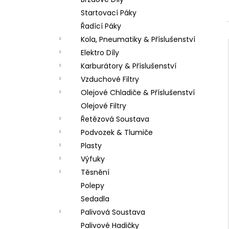
PITBIKE SPOJKOVÉ LANKO 94CM, VÝSUV
l
6CM STOMP, DEMONX ,WPB
Startovací Páky
180 Kč
Řadící Páky
Kola, Pneumatiky & Příslušenství
Elektro Díly
Karburátory & Příslušenství
Vzduchové Filtry
Olejové Chladiče & Příslušenství
Olejové Filtry
Řetězová Soustava
Podvozek & Tlumiče
Plasty
Výfuky
Těsnění
Polepy
Sedadla
Palivová Soustava
Palivové Hadičky