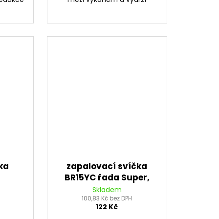
ka
zapalovací svíčka
BR15YC řada Super,
BRISK - Česká
Skladem
100,83 Kč bez DPH
Republika
122 Kč