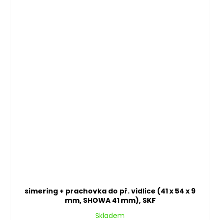
simering + prachovka do př. vidlice (41 x 54 x 9
mm, SHOWA 41 mm), SKF
Skladem