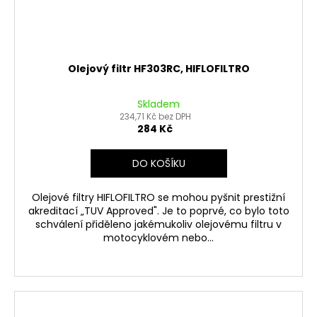
Olejový filtr HF303RC, HIFLOFILTRO
Skladem
234,71 Kč bez DPH
284 Kč
DO KOŠÍKU
Olejové filtry HIFLOFILTRO se mohou pyšnit prestižní
akreditací „TUV Approved". Je to poprvé, co bylo toto
schválení přiděleno jakémukoliv olejovému filtru v
motocyklovém nebo...