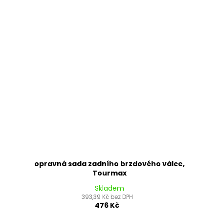
opravná sada zadního brzdového válce,
Tourmax
Skladem
393,39 Kč bez DPH
476 Kč