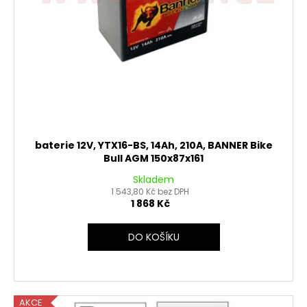
č
d
u
u
j
k
e
t
m
ů
e
OPRAVNÁ
SADA
BRZDOVÉHO
baterie 12V, YTX16-BS, 14Ah, 210A, BANNER Bike
TŘMENU
Bull AGM 150x87x161
PITBIKE
YCF
Skladem
1 543,80 Kč bez DPH
135
1 868 Kč
Kč
DO KOŠÍKU
AKCE