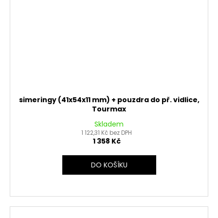
simeringy (41x54x11 mm) + pouzdra do př. vidlice,
Tourmax
Skladem
1 122,31 Kč bez DPH
1 358 Kč
DO KOŠÍKU