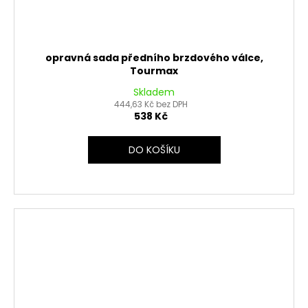
opravná sada předního brzdového válce,
Tourmax
Skladem
444,63 Kč bez DPH
538 Kč
DO KOŠÍKU