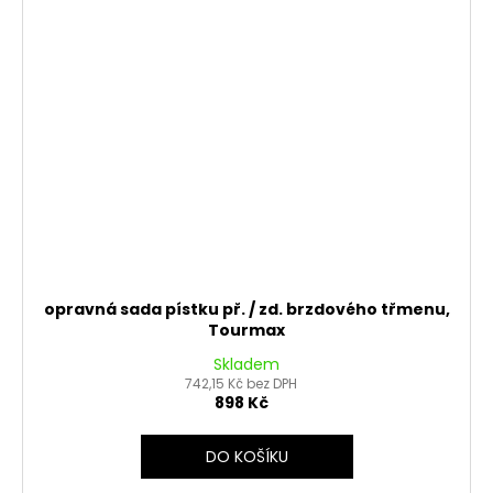
opravná sada pístku př. / zd. brzdového třmenu,
Tourmax
Skladem
742,15 Kč bez DPH
898 Kč
DO KOŠÍKU