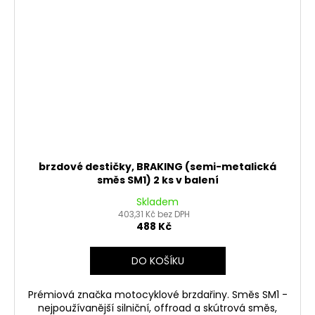
brzdové destičky, BRAKING (semi-metalická
směs SM1) 2 ks v balení
Skladem
403,31 Kč bez DPH
488 Kč
DO KOŠÍKU
Prémiová značka motocyklové brzdařiny. Směs SM1 -
nejpoužívanější silniční, offroad a skútrová směs,