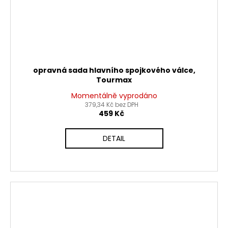
opravná sada hlavního spojkového válce,
Tourmax
Momentálně vyprodáno
379,34 Kč bez DPH
459 Kč
DETAIL