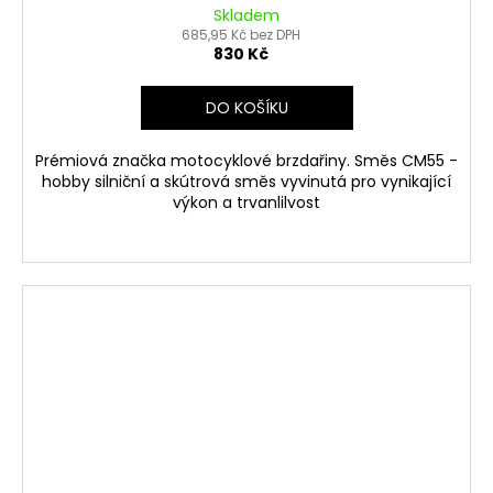
Skladem
685,95 Kč bez DPH
830 Kč
DO KOŠÍKU
Prémiová značka motocyklové brzdařiny. Směs CM55 -
hobby silniční a skútrová směs vyvinutá pro vynikající
výkon a trvanlilvost