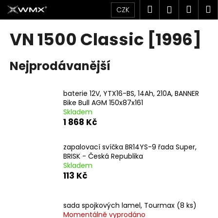
K
Přejít
Hledat
Náku
M
Přihlášen
CZK
na
o
obsah
Zpět
Zpět
košík
š
VN 1500 Classic [1996]
í
C
k
Nejprodávanější
o
p
o
baterie 12V, YTX16-BS, 14Ah, 210A, BANNER
t
Bike Bull AGM 150x87x161
Skladem
ř
1 868 Kč
e
b
zapalovací svíčka BR14YS-9 řada Super,
u
BRISK - Česká Republika
j
Skladem
113 Kč
e
t
e
sada spojkových lamel, Tourmax (8 ks)
n
Momentálně vyprodáno