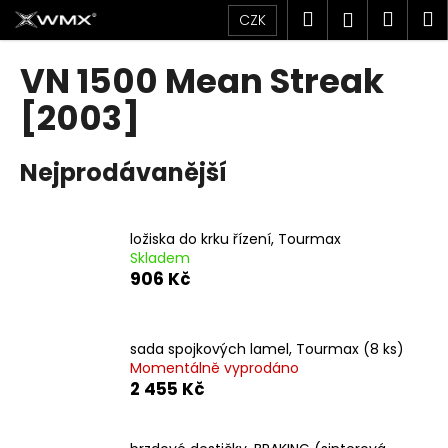
K
Přejít
Hledat
Náku
M
Přihlášen
CZK
na
o
obsah
Zpět
Zpět
košík
š
VN 1500 Mean Streak
í
C
[2003]
k
o
p
Nejprodávanější
o
t
ř
ložiska do krku řízení, Tourmax
Skladem
e
906 Kč
b
u
j
sada spojkových lamel, Tourmax (8 ks)
e
Momentálně vyprodáno
2 455 Kč
t
e
n