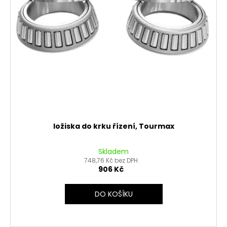
č
ů
o
u
d
j
u
e
m
k
e
t
ů
PITBIKE
BRZDOVÁ
PÁČKA,
SKLOPNÁ
STOMP
ložiska do krku řízení, Tourmax
JUICEBOX
280
Kč
Skladem
748,76 Kč bez DPH
906 Kč
DO KOŠÍKU