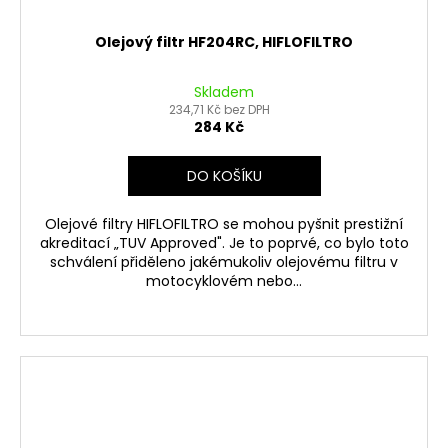
Olejový filtr HF204RC, HIFLOFILTRO
Skladem
234,71 Kč bez DPH
284 Kč
DO KOŠÍKU
Olejové filtry HIFLOFILTRO se mohou pyšnit prestižní
akreditací „TUV Approved". Je to poprvé, co bylo toto
schválení přiděleno jakémukoliv olejovému filtru v
motocyklovém nebo...