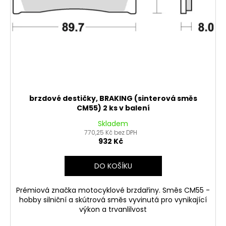
brzdové destičky, BRAKING (sinterová směs
CM55) 2 ks v balení
Skladem
770,25 Kč bez DPH
932 Kč
DO KOŠÍKU
Prémiová značka motocyklové brzdařiny. Směs CM55 -
hobby silniční a skútrová směs vyvinutá pro vynikající
výkon a trvanlilvost