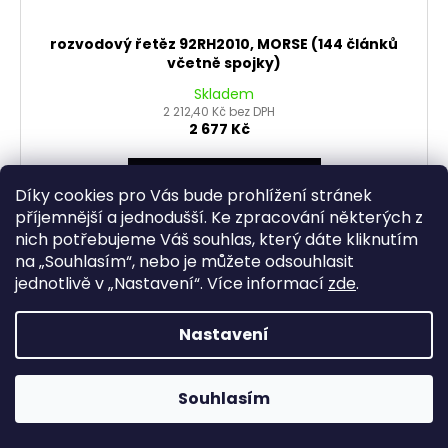
rozvodový řetěz 92RH2010, MORSE (144 článků
včetně spojky)
Skladem
2 212,40 Kč bez DPH
2 677 Kč
DO KOŠÍKU
Díky cookies pro Vás bude prohlížení stránek
příjemnější a jednodušší. Ke zpracování některých z
nich potřebujeme Váš souhlas, který dáte kliknutím
na „
Souhlasím
“, nebo je můžete odsouhlasit
jednotlivě v „
Nastavení
“.
Více informací
zde
.
Nastavení
Souhlasím