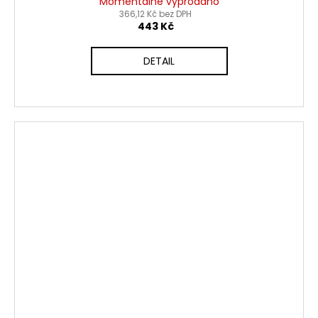
Momentálně vyprodáno
366,12 Kč bez DPH
443 Kč
DETAIL