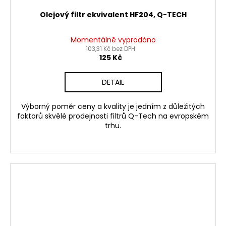
Olejový filtr ekvivalent HF204, Q-TECH
Momentálně vyprodáno
103,31 Kč bez DPH
125 Kč
DETAIL
Výborný poměr ceny a kvality je jedním z důležitých
faktorů skvělé prodejnosti filtrů Q-Tech na evropském
trhu.