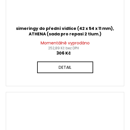
simeringy do přední vidlice (42 x 54 x 11 mm),
ATHENA (sada pro repasi 2 tlum.)
Momentálně vyprodáno
252,89 Kč bez DPH
306 Kč
DETAIL