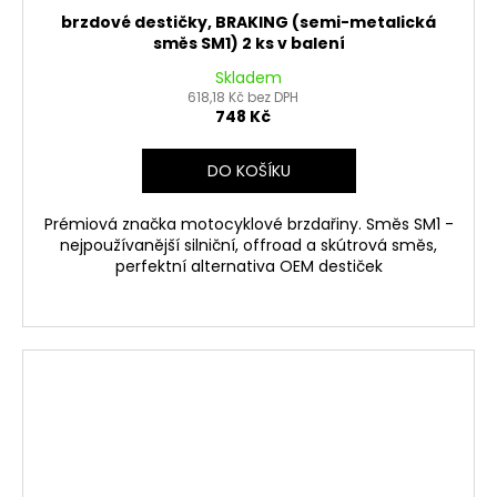
brzdové destičky, BRAKING (semi-metalická
směs SM1) 2 ks v balení
Skladem
618,18 Kč bez DPH
748 Kč
DO KOŠÍKU
Prémiová značka motocyklové brzdařiny. Směs SM1 -
nejpoužívanější silniční, offroad a skútrová směs,
perfektní alternativa OEM destiček