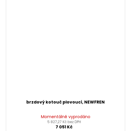
brzdový kotouč plovoucí, NEWFREN
Momentálně vyprodáno
5 827,27 Kč bez DPH
7 051 Kč