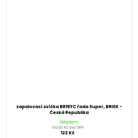
zapalovací svíčka BR15YC řada Super, BRISK -
Česká Republika
Skladem
100,83 Kč bez DPH
122 Kč