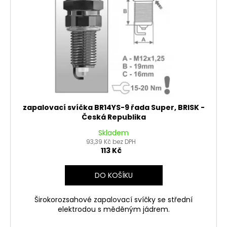
č
d
u
u
j
k
e
t
m
ů
e
PITBIKE
PŘEDNÍ
TLUMIČE,
zapalovací svíčka BR14YS-9 řada Super, BRISK -
VIDLICE
Česká Republika
795MM
WPB
Skladem
RACE
93,39 Kč bez DPH
113 Kč
3
600
Kč
DO KOŠÍKU
Širokorozsahové zapalovací svíčky se střední
elektrodou s měděným jádrem.