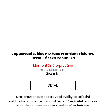
zapalovací svíčka P10 řada Premium Iridium+,
BRISK - Česká Republika
Momentálně vyprodáno
267,77 Kč bez DPH
324 Kč
DETAIL
Širokorozsahové zapalovací svíčky se střední
elektrodou s iridiovým kontaktem. Vnější elektroda ze
slitiny legované yttriem s měděným jádrem.