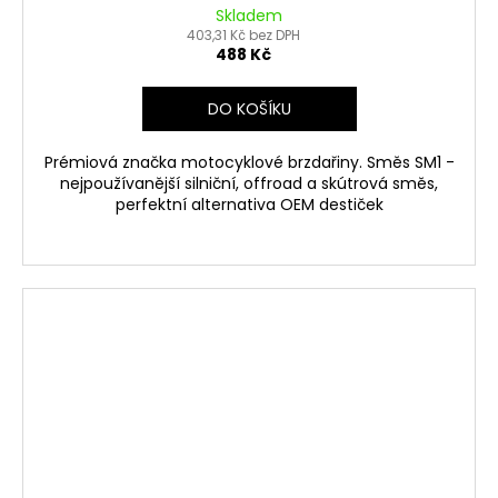
Skladem
403,31 Kč bez DPH
488 Kč
DO KOŠÍKU
Prémiová značka motocyklové brzdařiny. Směs SM1 -
nejpoužívanější silniční, offroad a skútrová směs,
perfektní alternativa OEM destiček