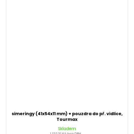
simeringy (41x54x11 mm) + pouzdra do př. vidlice,
Tourmax
Skladem
1 122,31 Kč bez DPH