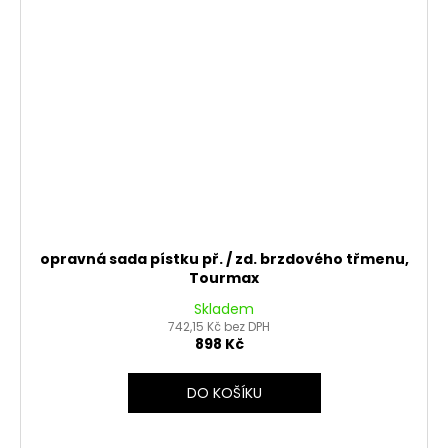
opravná sada pístku př. / zd. brzdového třmenu,
Tourmax
Skladem
742,15 Kč bez DPH
898 Kč
DO KOŠÍKU