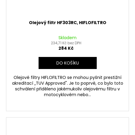
Olejový filtr HF303RC, HIFLOFILTRO
Skladem
234,71 Kč bez DPH
284 Kč
DO KOŠÍKU
Olejové filtry HIFLOFILTRO se mohou pyšnit prestižní
akreditací „TUV Approved". Je to poprvé, co bylo toto
schválení přiděleno jakémukoliv olejovému filtru v
motocyklovém nebo...