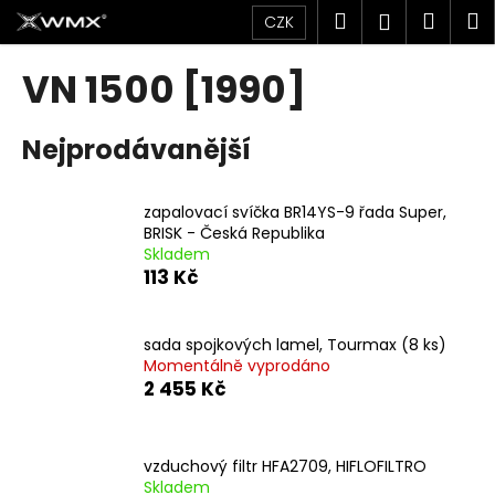
K
Přejít
Hledat
Náku
M
Přihlášen
CZK
na
o
obsah
Zpět
Zpět
košík
š
VN 1500 [1990]
í
C
k
Nejprodávanější
o
p
o
zapalovací svíčka BR14YS-9 řada Super,
t
BRISK - Česká Republika
Skladem
ř
113 Kč
e
b
u
sada spojkových lamel, Tourmax (8 ks)
Momentálně vyprodáno
j
2 455 Kč
e
t
e
vzduchový filtr HFA2709, HIFLOFILTRO
n
Skladem