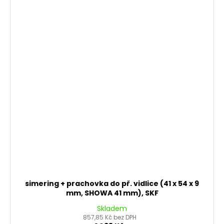
simering + prachovka do př. vidlice (41 x 54 x 9
mm, SHOWA 41 mm), SKF
Skladem
857,85 Kč bez DPH