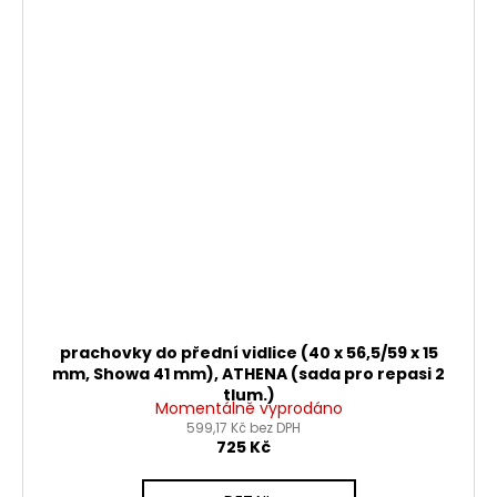
prachovky do přední vidlice (40 x 56,5/59 x 15
mm, Showa 41 mm), ATHENA (sada pro repasi 2
tlum.)
Momentálně vyprodáno
599,17 Kč bez DPH
725 Kč