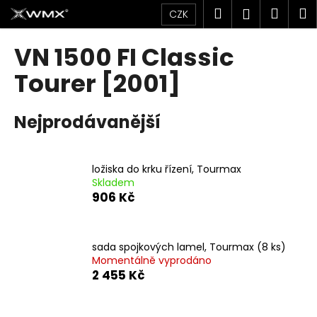
K
Přejít
Hledat
Náku
M
Přihlášen
CZK
na
o
obsah
Zpět
Zpět
košík
š
VN 1500 FI Classic
í
C
Tourer [2001]
k
o
p
Nejprodávanější
o
t
ř
ložiska do krku řízení, Tourmax
Skladem
e
906 Kč
b
u
j
sada spojkových lamel, Tourmax (8 ks)
e
Momentálně vyprodáno
2 455 Kč
t
e
n