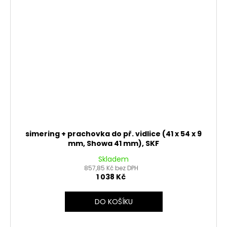
simering + prachovka do př. vidlice (41 x 54 x 9
mm, Showa 41 mm), SKF
Skladem
857,85 Kč bez DPH
1 038 Kč
DO KOŠÍKU