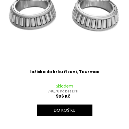
č
ů
o
u
d
j
u
e
m
k
e
t
ů
PITBIKE
BRZDOVÁ
PÁČKA
WPB
RACE
ložiska do krku řízení, Tourmax
320
Kč
Skladem
748,76 Kč bez DPH
906 Kč
DO KOŠÍKU