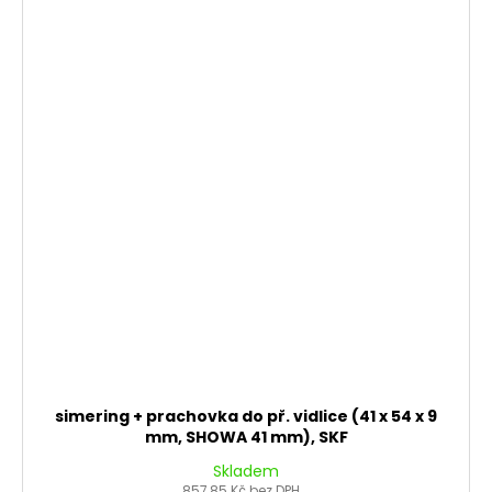
simering + prachovka do př. vidlice (41 x 54 x 9
mm, SHOWA 41 mm), SKF
Skladem
857,85 Kč bez DPH