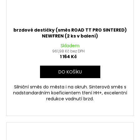
brzdové destičky (směs ROAD TT PRO SINTERED)
NEWFREN (2 ks v balení)
Skladem
961,98 Kč bez DPH
1 164 Kč
DO KOŠÍKU
Silniční směs do města i na okruh. Sinterová směs s
nadstandardním koeficientem tření HH+, excelentní
redukce vadnutí brzd.