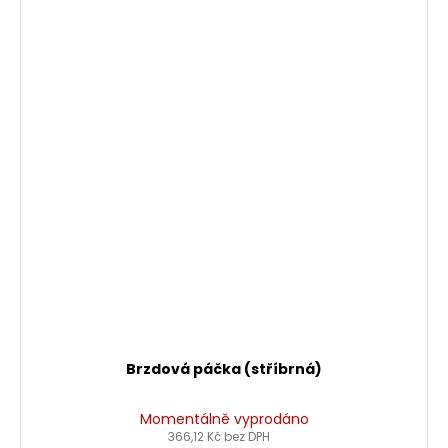
Brzdová páčka (stříbrná)
Momentálně vyprodáno
366,12 Kč bez DPH