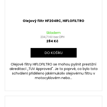
Olejový filtr HF204RC, HIFLOFILTRO
Skladem
234,71 Kč bez DPH
284 Kč
DO KOŠÍKU
Olejové filtry HIFLOFILTRO se mohou pyšnit prestižní
akreditací „TUV Approved". Je to poprvé, co bylo toto
schválení přiděleno jakémukoliv olejovému filtru v
motocyklovém nebo...