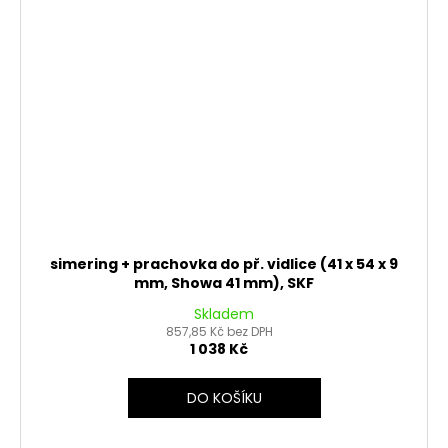
simering + prachovka do př. vidlice (41 x 54 x 9
mm, Showa 41 mm), SKF
Skladem
857,85 Kč bez DPH
1 038 Kč
DO KOŠÍKU