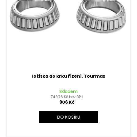
č
ů
o
u
d
j
u
e
m
k
e
t
ů
PITBIKE
BRZDOVÁ
PÁČKA,
SKLOPNÁ
STOMP
ložiska do krku řízení, Tourmax
JUICEBOX
280
Kč
Skladem
748,76 Kč bez DPH
906 Kč
DO KOŠÍKU