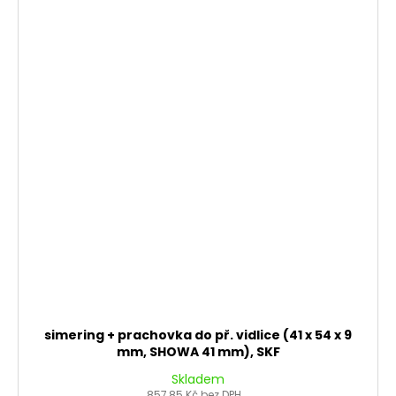
simering + prachovka do př. vidlice (41 x 54 x 9
mm, SHOWA 41 mm), SKF
Skladem
857,85 Kč bez DPH