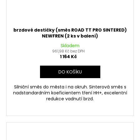
brzdové destičky (směs ROAD TT PRO SINTERED)
NEWFREN (2 ks v balení)
Skladem
961,98 Kč bez DPH
1 164 Kč
DO KOŠÍKU
Silniční směs do města i na okruh. Sinterová směs s
nadstandardním koeficientem tření HH+, excelentní
redukce vadnutí brzd.