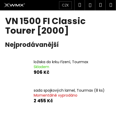
K
Přejít
Hledat
Náku
M
Přihlášen
CZK
na
o
obsah
Zpět
Zpět
košík
š
VN 1500 FI Classic
í
C
Tourer [2000]
k
o
p
Nejprodávanější
o
t
ř
ložiska do krku řízení, Tourmax
Skladem
e
906 Kč
b
u
j
sada spojkových lamel, Tourmax (8 ks)
e
Momentálně vyprodáno
2 455 Kč
t
e
n