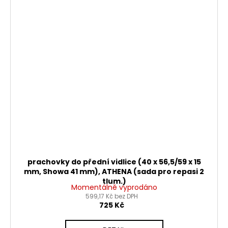
prachovky do přední vidlice (40 x 56,5/59 x 15
mm, Showa 41 mm), ATHENA (sada pro repasi 2
tlum.)
Momentálně vyprodáno
599,17 Kč bez DPH
725 Kč