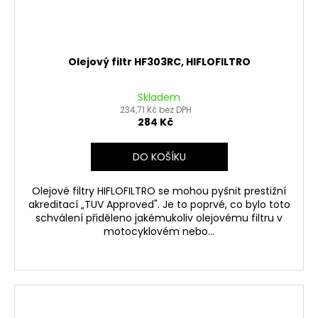
Olejový filtr HF303RC, HIFLOFILTRO
Skladem
234,71 Kč bez DPH
284 Kč
DO KOŠÍKU
Olejové filtry HIFLOFILTRO se mohou pyšnit prestižní
akreditací „TUV Approved". Je to poprvé, co bylo toto
schválení přiděleno jakémukoliv olejovému filtru v
motocyklovém nebo...