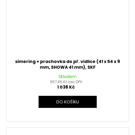
simering + prachovka do př. vidlice (41 x 54 x 9
mm, SHOWA 41 mm), SKF
Skladem
857,85 Kč bez DPH
1 038 Kč
DO KOŠÍKU