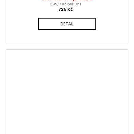
599,17 Kč bez DPH
725 Kč
DETAIL