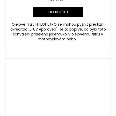
DO KOŠÍKU
Olejové filtry HIFLOFILTRO se mohou pyšnit prestižní
akreditací „TUV Approved". Je to poprvé, co bylo toto
schválení přiděleno jakémukoliv olejovému filtru v
motocyklovém nebo...