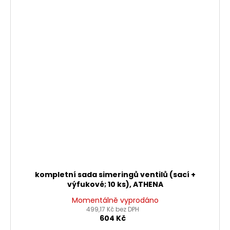
kompletní sada simeringů ventilů (sací +
výfukové; 10 ks), ATHENA
Momentálně vyprodáno
499,17 Kč bez DPH
604 Kč