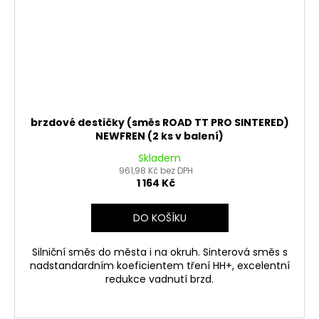
brzdové destičky (směs ROAD TT PRO SINTERED)
NEWFREN (2 ks v balení)
Skladem
961,98 Kč bez DPH
1 164 Kč
DO KOŠÍKU
Silniční směs do města i na okruh. Sinterová směs s
nadstandardním koeficientem tření HH+, excelentní
redukce vadnutí brzd.