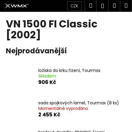
K
Přejít
Hledat
Náku
M
Přihlášen
CZK
na
o
obsah
Zpět
Zpět
košík
š
VN 1500 FI Classic
í
C
[2002]
k
o
p
Nejprodávanější
o
t
ř
ložiska do krku řízení, Tourmax
Skladem
e
906 Kč
b
u
j
sada spojkových lamel, Tourmax (8 ks)
e
Momentálně vyprodáno
2 455 Kč
t
e
n