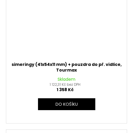
simeringy (41x54x11 mm) + pouzdra do př. vidlice,
Tourmax
Skladem
1 122,31 Kč bez DPH
1 358 Kč
DO KOŠÍKU