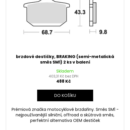
brzdové destičky, BRAKING (semi-metalická
směs SM1) 2 ks v balení
Skladem
403,31 Kč bez DPH
488 Kč
DO KOŠÍKU
Prémiová značka motocyklové brzdařiny. Směs SM1 -
nejpoužívanější silniční, offroad a skútrová směs,
perfektní alternativa OEM destiček