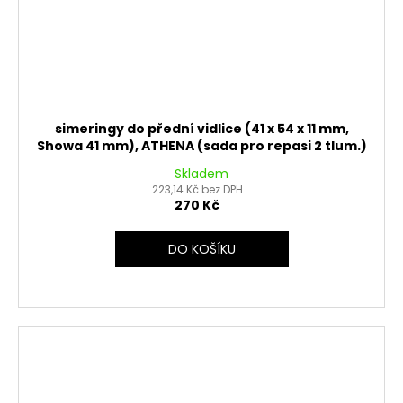
simeringy do přední vidlice (41 x 54 x 11 mm,
Showa 41 mm), ATHENA (sada pro repasi 2 tlum.)
Skladem
223,14 Kč bez DPH
270 Kč
DO KOŠÍKU