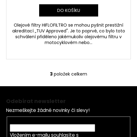
DO KOŠÍKU
Olejové filtry HIFLOFILTRO se mohou pyšnit prestižní
akreditací „TUV Approved". Je to poprvé, co bylo toto
schválení přiděleno jakémukoliv olejovému filtru v
motocyklovém nebo...
3
položek celkem
O
v
Z
l
á
á
Odebírat newsletter
d
p
a
Nezmeškejte žádné novinky či slevy!
a
c
t
E-mail
í
í
p
Vložením e-mailu souhlasíte s
podmínkami