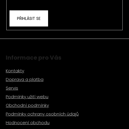
r
ochrany osobních údajů
v
k
PŘIHLÁSIT SE
y
v
ý
p
i
s
Informace pro Vás
u
Kontakty
Doprava a platba
Servis
Podmínky užití webu
Obchodní podmínky
Podmínky ochrany osobních údajů
Hodnocení obchodu