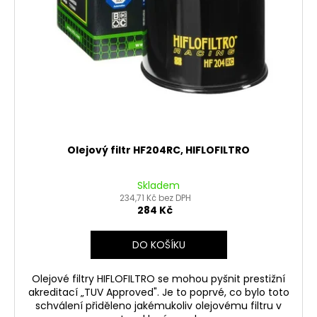
č
d
u
u
j
k
e
t
m
ů
e
ŠROUBY
K
UCHYCENÍ
Olejový filtr HF204RC, HIFLOFILTRO
MOTORU,
M8X115MM,
M8X105MM
Skladem
STOMP,
234,71 Kč bez DPH
DEMONX,
284 Kč
WPB
120
DO KOŠÍKU
Kč
Olejové filtry HIFLOFILTRO se mohou pyšnit prestižní
akreditací „TUV Approved". Je to poprvé, co bylo toto
schválení přiděleno jakémukoliv olejovému filtru v