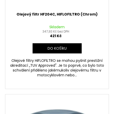
Olejový filtr HF204C, HIFLOFILTRO (Chrom)
Skladem
347,93 Kč bez DPH
421 Kč
DO KOŠÍKU
Olejové filtry HIFLOFILTRO se mohou pyšnit prestižní
akreditací „TUV Approved". Je to poprvé, co bylo toto
schválení přiděleno jakémukoliv olejovému filtru v
motocyklovém nebo...