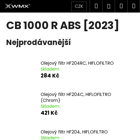
K
Přejít
Hledat
Náku
M
Přihlášen
CZK
na
o
obsah
Zpět
Zpět
košík
š
CB 1000 R ABS [2023]
í
C
k
Nejprodávanější
o
p
o
Olejový filtr HF204RC, HIFLOFILTRO
t
Skladem
ř
284 Kč
e
b
Olejový filtr HF204C, HIFLOFILTRO
u
(Chrom)
j
Skladem
421 Kč
e
t
e
Olejový filtr HF204, HIFLOFILTRO
n
Skladem