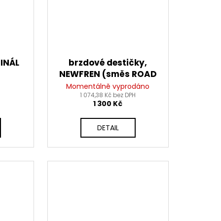
GINÁL
brzdové destičky,
NEWFREN (směs ROAD
TT PRO SINTERED) 2 ks v
Momentálně vyprodáno
1 074,38 Kč bez DPH
balení
1 300 Kč
DETAIL