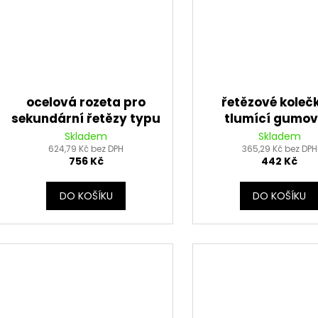
ocelová rozeta pro
řetězové koleč
sekundární řetězy typu
tlumící gumo
525, JT (42 zubů)
vrstvou pro seku
Skladem
Skladem
624,79 Kč bez DPH
řetězy typu 525, 
365,29 Kč bez DPH
756 Kč
442 Kč
zubů)
DO KOŠÍKU
DO KOŠÍKU