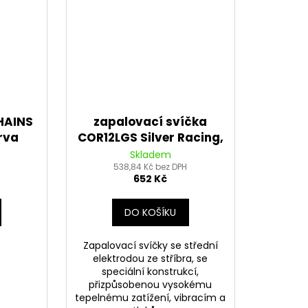
CHAINS
zapalovací svíčka
rva
COR12LGS Silver Racing,
četně
BRISK - Česká
Skladem
ky)
538,84 Kč bez DPH
Republika
652 Kč
DO KOŠÍKU
Zapalovací svíčky se střední
elektrodou ze stříbra, se
speciální konstrukcí,
přizpůsobenou vysokému
tepelnému zatížení, vibracím a