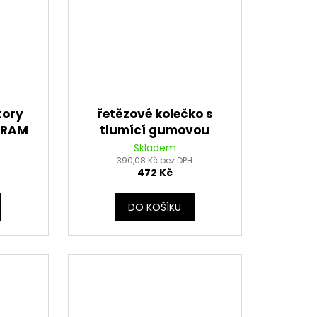
tory
řetězové kolečko s
BRAM
tlumící gumovou
á)
vrstvou pro sekundární
Skladem
řetězy typu 525, JT (16
390,08 Kč bez DPH
472 Kč
zubů)
DO KOŠÍKU