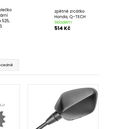
 BRZDOVÉHO TŘMENU
olečko
zpětné zrcátko
ární
Honda, Q-TECH
 525,
Skladem
6
514 Kč
ecedně