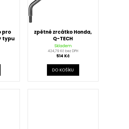
o pro
zpětné zrcátko Honda,
y typu
Q-TECH
 zubů)
Skladem
424,79 Kč bez DPH
514 Kč
DO KOŠÍKU