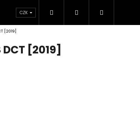
Hledat
Přihlášení
Nákupní
e & Maziva
Příslušenství
Dárkové Poukaz
CZK
CT [2019]
košík
S DCT [2019]
Následující