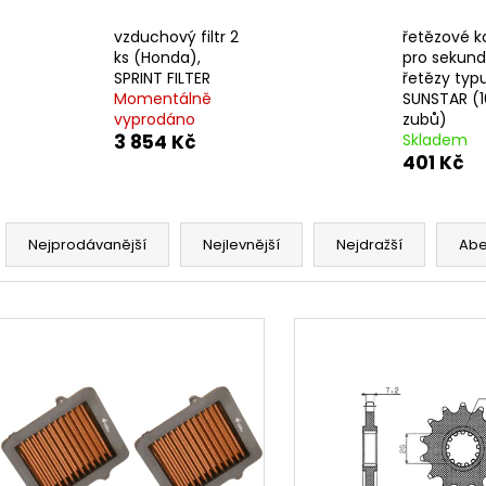
ŠROUBY K UCHYCENÍ MOTORU,
OPRAVNÁ SADA
M8X115MM, M8X105MM STOMP,
PITBIKE YCF
vzduchový filtr 2
řetězové k
DEMONX, WPB
135 Kč
ks (Honda),
pro sekund
120 Kč
SPRINT FILTER
řetězy typu
Momentálně
SUNSTAR (1
vyprodáno
zubů)
3 854 Kč
Skladem
401 Kč
Ř
a
Nejprodávanější
Nejlevnější
Nejdražší
Ab
z
e
V
n
ý
í
p
p
i
r
s
o
p
d
r