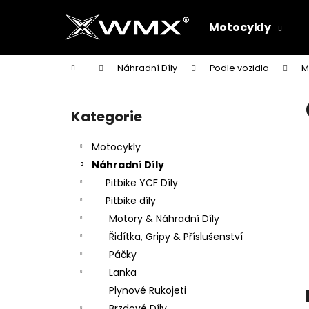
K
Přejít
na
o
Motocykly
obsah
Zpět
Zpět
š
do
do
í
Domů
Náhradní Díly
Podle vozidla
M
k
obchodu
obchodu
P
o
Kategorie
Přeskočit
s
kategorie
t
Motocykly
r
Náhradní Díly
a
Pitbike YCF Díly
n
Pitbike díly
n
Motory & Náhradní Díly
í
Řidítka, Gripy & Příslušenství
p
Páčky
a
Lanka
n
Plynové Rukojeti
e
Brzdové Díly