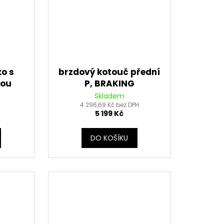
ko s
brzdový kotouč přední
vou
P, BRAKING
ndární
Skladem
JT (15
4 296,69 Kč bez DPH
5 199 Kč
DO KOŠÍKU