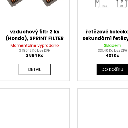
u
o
k
d
t
u
ů
k
vzduchový filtr 2 ks
řetězové kolečk
t
(Honda), SPRINT FILTER
sekundární řetěz
ů
525, SUNSTAR (16
Momentálně vyprodáno
Skladem
3 185,12 Kč bez DPH
331,40 Kč bez DPH
3 854 Kč
401 Kč
DETAIL
DO KOŠÍKU