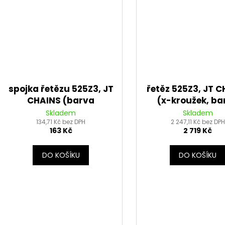
spojka řetězu 525Z3, JT
řetěz 525Z3, JT 
CHAINS (barva
(x-kroužek, ba
stříbrná, nýtovací, typ
černá, 124 čl. v
Skladem
Skladem
134,71 Kč bez DPH
RIVET)
nýtovací spoj
2 247,11 Kč bez DPH
163 Kč
2 719 Kč
DO KOŠÍKU
DO KOŠÍKU