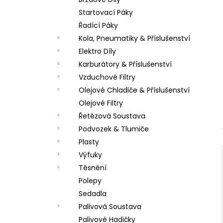
PITBIKE SPOJKOVÉ LANKO 94CM, VÝSUV
l
6CM STOMP, DEMONX ,WPB
Startovací Páky
180 Kč
Řadící Páky
Kola, Pneumatiky & Příslušenství
Elektro Díly
Karburátory & Příslušenství
Vzduchové Filtry
Olejové Chladiče & Příslušenství
Olejové Filtry
Řetězová Soustava
Podvozek & Tlumiče
Plasty
Výfuky
Těsnění
Polepy
Sedadla
Palivová Soustava
Palivové Hadičky