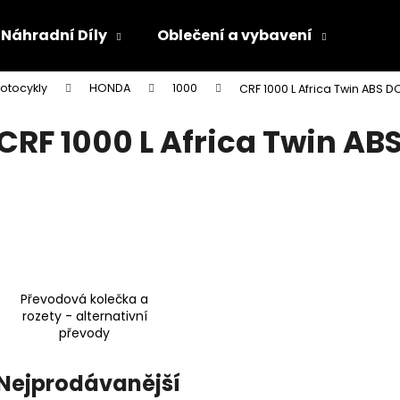
Náhradní Díly
Oblečení a vybavení
Olej
otocykly
HONDA
1000
CRF 1000 L Africa Twin ABS D
Co potřebujete najít?
CRF 1000 L Africa Twin AB
HLEDAT
Doporučujeme
Převodová kolečka a
rozety - alternativní
převody
Nejprodávanější