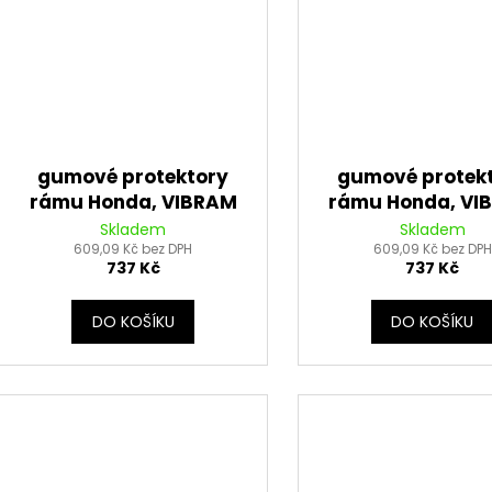
gumové protektory
gumové protek
rámu Honda, VIBRAM
rámu Honda, VI
(sada, červená)
(sada, modr
Skladem
Skladem
609,09 Kč bez DPH
609,09 Kč bez DPH
737 Kč
737 Kč
DO KOŠÍKU
DO KOŠÍKU