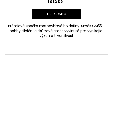
1 032 Kč
DO KOŠÍKU
Prémiová značka motocyklové brzdařiny. Směs CM55 -
hobby silniční a skútrová směs vyvinutá pro vynikající
výkon a trvanlilvost