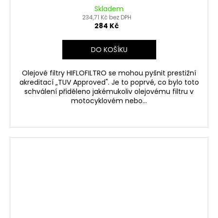
Skladem
234,71 Kč bez DPH
284 Kč
DO KOŠÍKU
Olejové filtry HIFLOFILTRO se mohou pyšnit prestižní
akreditací „TUV Approved". Je to poprvé, co bylo toto
schválení přiděleno jakémukoliv olejovému filtru v
motocyklovém nebo...