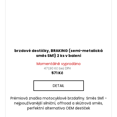
brzdové destičky, BRAKING (semi-metalická
směs SM1) 2 ks v balení
Momentálně vyprodáno
471,90 Kč bez DPH
571 Kč
DETAIL
Prémiová značka motocyklové brzdařiny. Směs SM1 -
nejpoužívanější silniční, offroad a skútrová směs,
perfektní alternativa OEM destiček