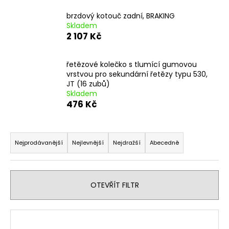
a
brzdový kotouč zadní, BRAKING
j
Skladem
2 107 Kč
í
t
?
řetězové kolečko s tlumící gumovou
vrstvou pro sekundární řetězy typu 530,
JT (16 zubů)
Skladem
476 Kč
HLEDAT
Ř
a
Nejprodávanější
Nejlevnější
Nejdražší
Abecedně
z
D
e
o
n
p
OTEVŘÍT FILTR
í
o
r
p
V
u
r
ý