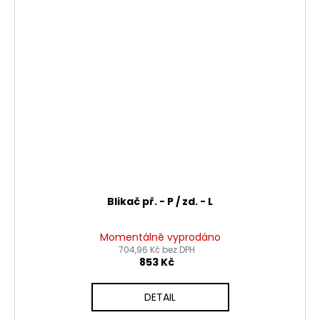
Blikač př. - P / zd. - L
Momentálně vyprodáno
704,96 Kč bez DPH
853 Kč
DETAIL