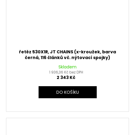
řetěz 530X1R, JT CHAINS (x-kroužek, barva
černá, 116 článků vč. nýtovací spojky)
Skladem
1 936,36 Kč bez DPH
2 343 Kč
DO KOŠÍKU