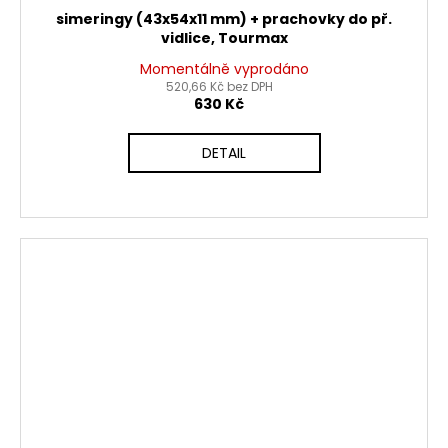
simeringy (43x54x11 mm) + prachovky do př.
vidlice, Tourmax
Momentálně vyprodáno
520,66 Kč bez DPH
630 Kč
DETAIL