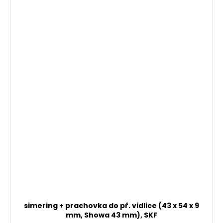
simering + prachovka do př. vidlice (43 x 54 x 9
mm, Showa 43 mm), SKF