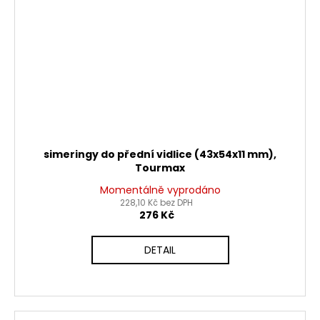
simeringy do přední vidlice (43x54x11 mm),
Tourmax
Momentálně vyprodáno
228,10 Kč bez DPH
276 Kč
DETAIL