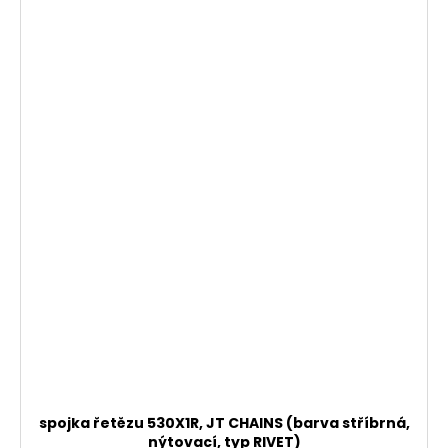
spojka řetězu 530X1R, JT CHAINS (barva stříbrná,
nýtovací, typ RIVET)