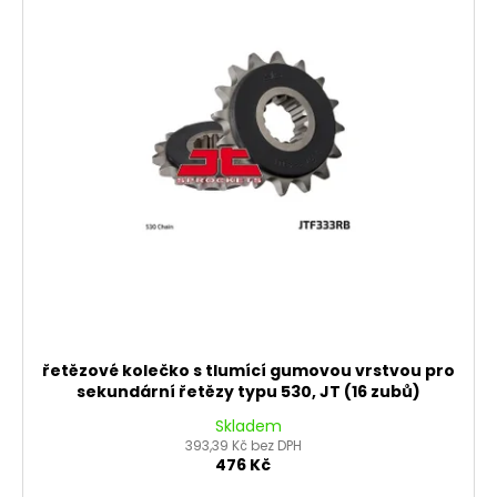
řetězové kolečko s tlumící gumovou vrstvou pro
sekundární řetězy typu 530, JT (16 zubů)
Skladem
393,39 Kč bez DPH
476 Kč