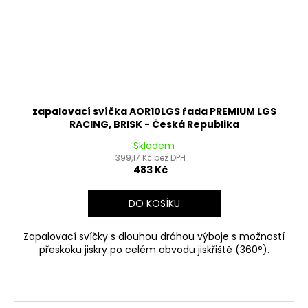
zapalovací svíčka AOR10LGS řada PREMIUM LGS
RACING, BRISK - Česká Republika
Skladem
399,17 Kč bez DPH
483 Kč
DO KOŠÍKU
Zapalovací svíčky s dlouhou dráhou výboje s možností
přeskoku jiskry po celém obvodu jiskřiště (360°).