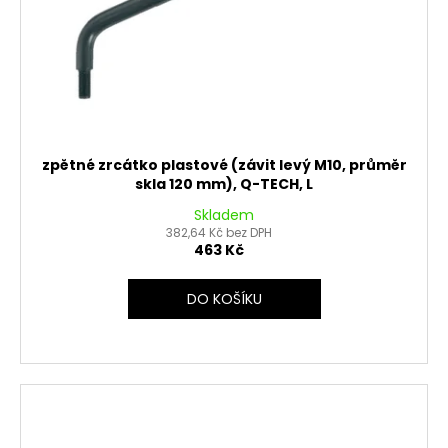
zpětné zrcátko plastové (závit levý M10, průměr
skla 120 mm), Q-TECH, L
Skladem
382,64 Kč bez DPH
463 Kč
DO KOŠÍKU