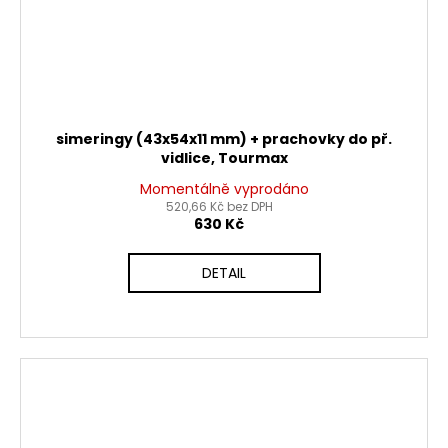
simeringy (43x54x11 mm) + prachovky do př.
vidlice, Tourmax
Momentálně vyprodáno
520,66 Kč bez DPH
630 Kč
DETAIL