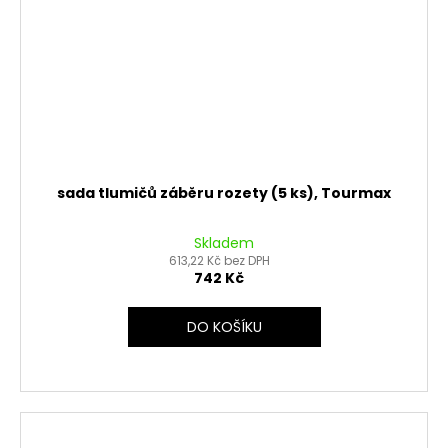
sada tlumičů záběru rozety (5 ks), Tourmax
Skladem
613,22 Kč bez DPH
742 Kč
DO KOŠÍKU