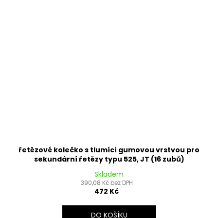
řetězové kolečko s tlumící gumovou vrstvou pro
sekundární řetězy typu 525, JT (16 zubů)
Skladem
390,08 Kč bez DPH
472 Kč
DO KOŠÍKU