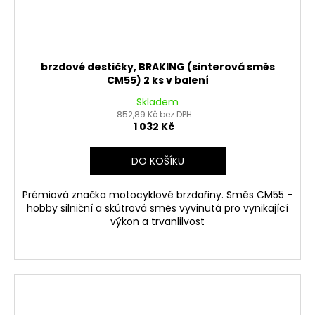
brzdové destičky, BRAKING (sinterová směs
CM55) 2 ks v balení
Skladem
852,89 Kč bez DPH
1 032 Kč
DO KOŠÍKU
Prémiová značka motocyklové brzdařiny. Směs CM55 -
hobby silniční a skútrová směs vyvinutá pro vynikající
výkon a trvanlilvost