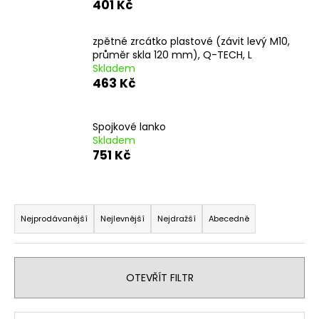
401 Kč
a
j
zpětné zrcátko plastové (závit levý M10,
í
průměr skla 120 mm), Q-TECH, L
Skladem
t
463 Kč
?
Spojkové lanko
Skladem
751 Kč
HLEDAT
Ř
a
Nejprodávanější
Nejlevnější
Nejdražší
Abecedně
D
z
o
e
p
o
n
OTEVŘÍT FILTR
r
í
u
p