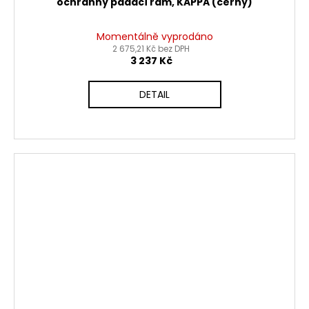
ochranný padací rám, KAPPA (černý)
Momentálně vyprodáno
2 675,21 Kč bez DPH
3 237 Kč
DETAIL