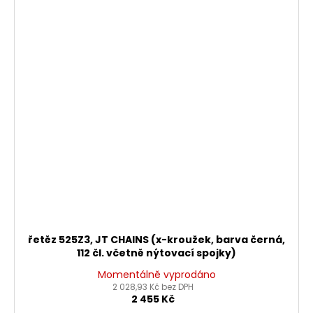
řetěz 525Z3, JT CHAINS (x-kroužek, barva černá,
112 čl. včetně nýtovací spojky)
Momentálně vyprodáno
2 028,93 Kč bez DPH
2 455 Kč