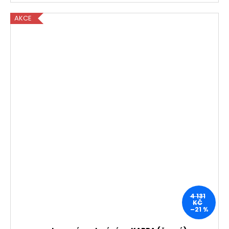
AKCE
4 131
KČ
–21 %