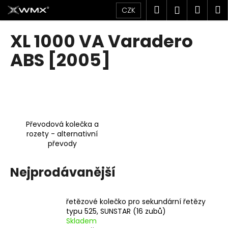
K
Přejít
Hledat
Náku
M
Přihlášen
CZK
na
o
obsah
Zpět
Zpět
košík
š
XL 1000 VA Varadero
í
C
ABS [2005]
k
o
p
o
t
ř
Převodová kolečka a
e
rozety - alternativní
převody
b
u
Nejprodávanější
j
e
t
řetězové kolečko pro sekundární řetězy
e
typu 525, SUNSTAR (16 zubů)
Skladem
n