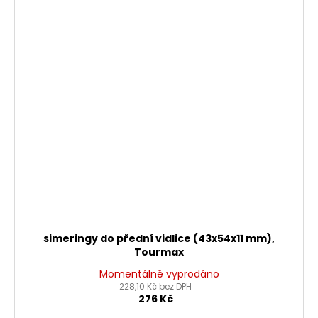
simeringy do přední vidlice (43x54x11 mm),
Tourmax
Momentálně vyprodáno
228,10 Kč bez DPH
276 Kč