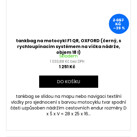
2 057
KČ
–39 %
tankbag na motocykl F1 QR, OXFORD (černý, s
rychloupínacím systémem na víčka nádrže,
objem 18 l)
Skladem
1 033,88 Kč bez DPH
1 251 Kč
DO KOŠÍKU
tankbag se slídou na mapu nebo navigaci textilní
vložky pro sjednocení s barvou motocyklu tvar spodní
části uzpůsoben nádržím cestovních endur rozměry D
x Š x V = 28 x 25 x 16...