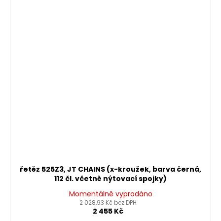
řetěz 525Z3, JT CHAINS (x-kroužek, barva černá,
112 čl. včetně nýtovací spojky)
Momentálně vyprodáno
2 028,93 Kč bez DPH
2 455 Kč