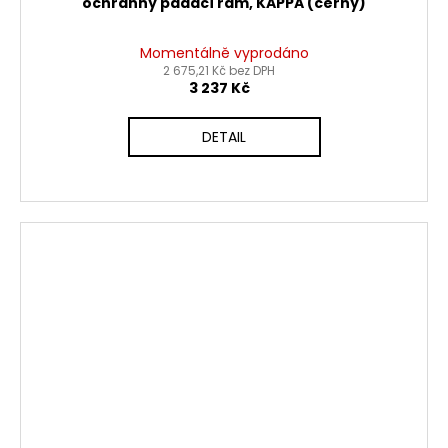
ochranný padací rám, KAPPA (černý)
Momentálně vyprodáno
2 675,21 Kč bez DPH
3 237 Kč
DETAIL