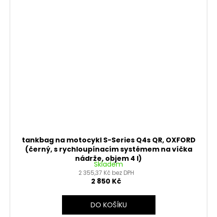
tankbag na motocykl S-Series Q4s QR, OXFORD
(černý, s rychloupínacím systémem na víčka
nádrže, objem 4 l)
Skladem
2 355,37 Kč bez DPH
2 850 Kč
DO KOŠÍKU