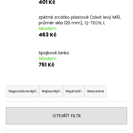
401 Kč
a
j
zpětné zrcátko plastové (závit levý M10,
í
průměr skla 120 mm), Q-TECH, L
Skladem
t
463 Kč
?
Spojkové lanko
Skladem
751 Kč
HLEDAT
Ř
a
Nejprodávanější
Nejlevnější
Nejdražší
Abecedně
D
z
o
e
p
o
n
OTEVŘÍT FILTR
r
í
u
p