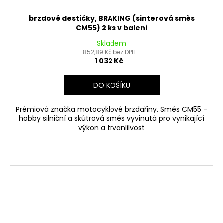
brzdové destičky, BRAKING (sinterová směs
CM55) 2 ks v balení
Skladem
852,89 Kč bez DPH
1 032 Kč
DO KOŠÍKU
Prémiová značka motocyklové brzdařiny. Směs CM55 -
hobby silniční a skútrová směs vyvinutá pro vynikající
výkon a trvanlilvost