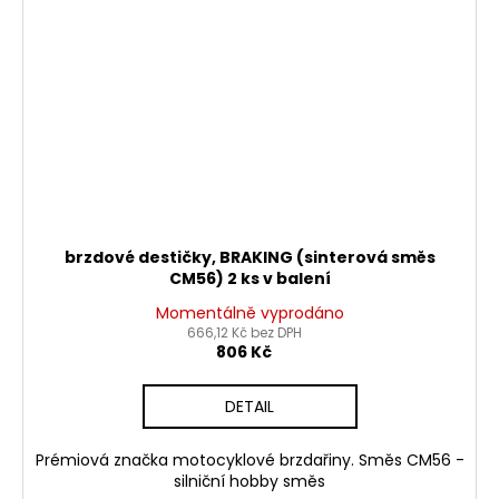
brzdové destičky, BRAKING (sinterová směs
CM56) 2 ks v balení
Momentálně vyprodáno
666,12 Kč bez DPH
806 Kč
DETAIL
Prémiová značka motocyklové brzdařiny. Směs CM56 -
silniční hobby směs