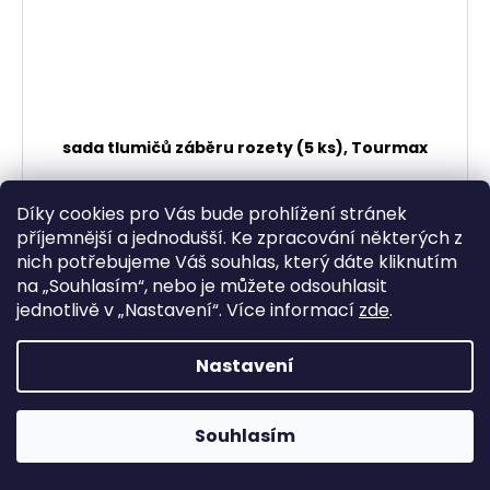
sada tlumičů záběru rozety (5 ks), Tourmax
Skladem
Díky cookies pro Vás bude prohlížení stránek
613,22 Kč bez DPH
příjemnější a jednodušší. Ke zpracování některých z
742 Kč
nich potřebujeme Váš souhlas, který dáte kliknutím
na „
Souhlasím
“, nebo je můžete odsouhlasit
DO KOŠÍKU
jednotlivě v „
Nastavení
“.
Více informací
zde
.
Nastavení
Souhlasím