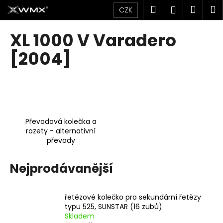
K
Přejít
Hledat
Náku
M
Přihlášen
CZK
na
o
obsah
Zpět
Zpět
košík
š
XL 1000 V Varadero
í
C
[2004]
k
o
p
o
t
ř
Převodová kolečka a
e
rozety - alternativní
převody
b
u
Nejprodávanější
j
e
t
řetězové kolečko pro sekundární řetězy
e
typu 525, SUNSTAR (16 zubů)
Skladem
n