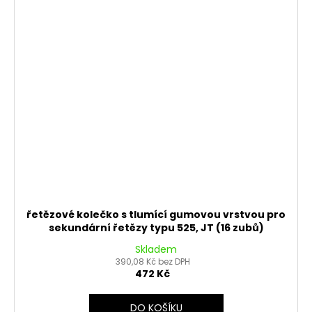
řetězové kolečko s tlumící gumovou vrstvou pro
sekundární řetězy typu 525, JT (16 zubů)
Skladem
390,08 Kč bez DPH
472 Kč
DO KOŠÍKU