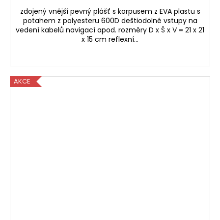
zdojený vnější pevný plášť s korpusem z EVA plastu s
potahem z polyesteru 600D deštiodolné vstupy na
vedení kabelů navigací apod. rozměry D x Š x V = 21 x 21
x 15 cm reflexní...
AKCE