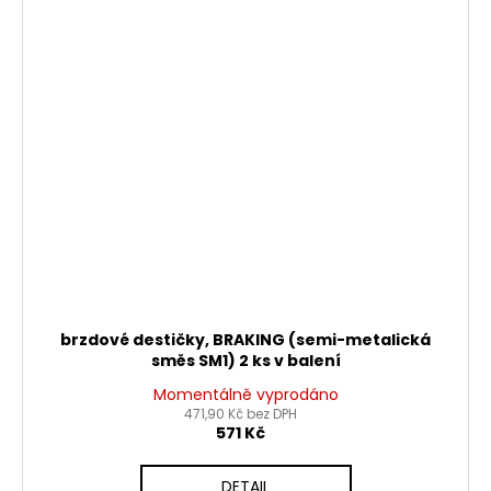
brzdové destičky, BRAKING (semi-metalická
směs SM1) 2 ks v balení
Momentálně vyprodáno
471,90 Kč bez DPH
571 Kč
DETAIL