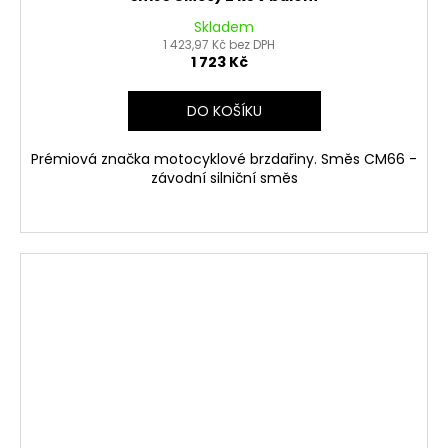
Skladem
1 423,97 Kč bez DPH
1 723 Kč
DO KOŠÍKU
Prémiová značka motocyklové brzdařiny. Směs CM66 -
závodní silniční směs