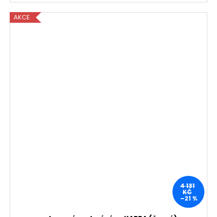
AKCE
4 131
KČ
–21 %