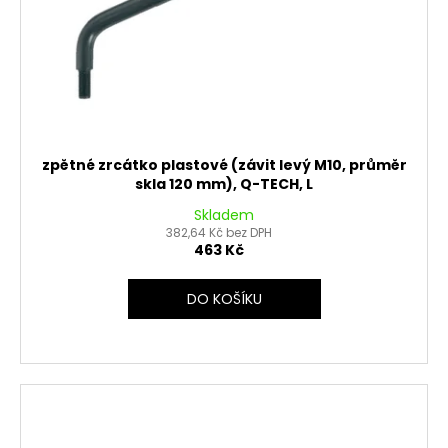
zpětné zrcátko plastové (závit levý M10, průměr
skla 120 mm), Q-TECH, L
Skladem
382,64 Kč bez DPH
463 Kč
DO KOŠÍKU