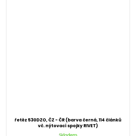
řetěz 530DZO, ČZ - ČR (barva černá, 114 článků
vč. nýtovací spojky RIVET)
Skladem