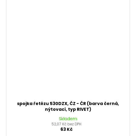
spojka řetězu 530DZX, ČZ - ČR (barva černá,
nýtovací, typ RIVET)
Skladem
52,07 Kč bez DPH
63 Kč