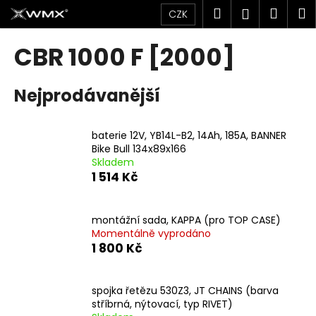
K
Přejít
Hledat
Náku
M
Přihlášen
CZK
na
o
obsah
Zpět
Zpět
košík
š
CBR 1000 F [2000]
í
C
k
Nejprodávanější
o
p
o
baterie 12V, YB14L-B2, 14Ah, 185A, BANNER
t
Bike Bull 134x89x166
Skladem
ř
1 514 Kč
e
b
u
montážní sada, KAPPA (pro TOP CASE)
Momentálně vyprodáno
j
1 800 Kč
e
t
spojka řetězu 530Z3, JT CHAINS (barva
e
stříbrná, nýtovací, typ RIVET)
n