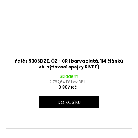
řetěz 530SDZZ, ČZ - ČR (barva zlatá, 114 článků
vč. nýtovací spojky RIVET)
Skladem
2 782,64 Kč bez DPH
3 367 Kč
DO KOŠÍKU