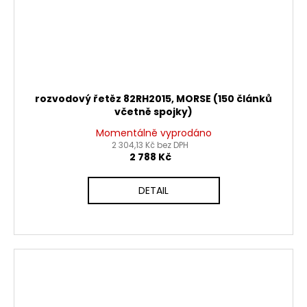
rozvodový řetěz 82RH2015, MORSE (150 článků
včetně spojky)
Momentálně vyprodáno
2 304,13 Kč bez DPH
2 788 Kč
DETAIL