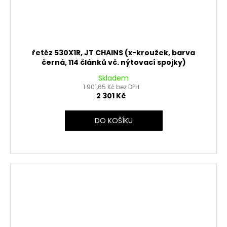
řetěz 530X1R, JT CHAINS (x-kroužek, barva
černá, 114 článků vč. nýtovací spojky)
Skladem
1 901,65 Kč bez DPH
2 301 Kč
DO KOŠÍKU