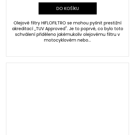
DO KOŠÍKU
Olejové filtry HIFLOFILTRO se mohou pyšnit prestižní
akreditací „TUV Approved". Je to poprvé, co bylo toto
schválení přiděleno jakémukoliv olejovému filtru v
motocyklovém nebo...