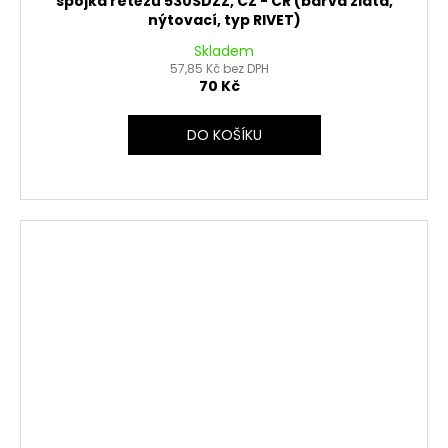
spojka řetězu 530SDZZ, ČZ - ČR (barva zlatá,
nýtovací, typ RIVET)
Skladem
57,85 Kč bez DPH
70 Kč
DO KOŠÍKU