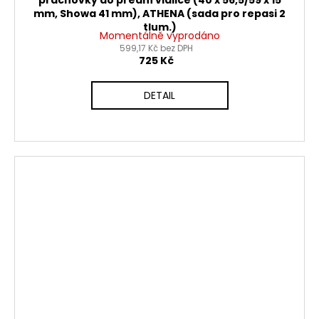
prachovky do přední vidlice (40 x 56,5/59 x 15
mm, Showa 41 mm), ATHENA (sada pro repasi 2
tlum.)
Momentálně vyprodáno
599,17 Kč bez DPH
725 Kč
DETAIL