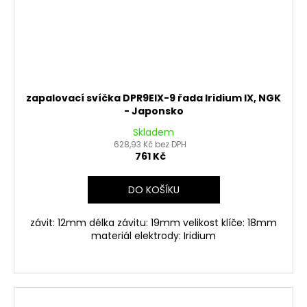
zapalovací svíčka DPR9EIX-9 řada Iridium IX, NGK
- Japonsko
Skladem
628,93 Kč bez DPH
761 Kč
DO KOŠÍKU
závit: 12mm délka závitu: 19mm velikost klíče: 18mm
materiál elektrody: Iridium