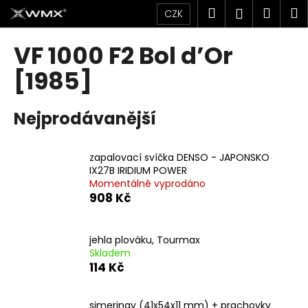
K
Přejít
Hledat
Náku
M
Přihlášen
CZK
na
o
obsah
Zpět
Zpět
košík
š
VF 1000 F2 Bol d’Or
í
C
[1985]
k
o
p
Nejprodávanější
o
t
zapalovací svíčka DENSO - JAPONSKO
ř
IX27B IRIDIUM POWER
e
Momentálně vyprodáno
b
908 Kč
u
j
jehla plováku, Tourmax
e
Skladem
114 Kč
t
e
n
simeringy (41x54x11 mm) + prachovky