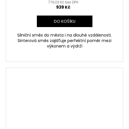
776,03 Kč bez DPH
939 Kč
DO KOŠÍKU
Silniční směs do města i na dlouhé vzdálenosti.
Sinterová směs zajišťuje perfektní poměr mezi
výkonem a výdrží