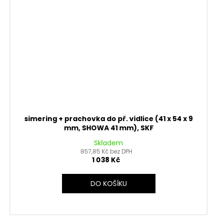
simering + prachovka do př. vidlice (41 x 54 x 9
mm, SHOWA 41 mm), SKF
Skladem
857,85 Kč bez DPH
1 038 Kč
DO KOŠÍKU