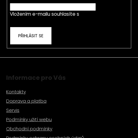
t
E-mail
í
í
p
Vložením e-mailu souhlasíte s
podmínkami
r
ochrany osobních údajů
v
k
PŘIHLÁSIT SE
y
v
ý
p
i
s
Informace pro Vás
u
Kontakty
Doprava a platba
Servis
Podmínky užití webu
Obchodní podmínky
Podmínky ochrany osobních údajů