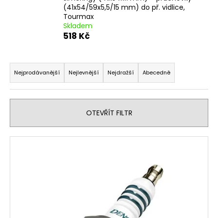
(41x54/59x5,5/15 mm) do př. vidlice,
a
Tourmax
j
Skladem
í
518 Kč
t
Ř
?
a
Nejprodávanější
Nejlevnější
Nejdražší
Abecedně
z
e
n
HLEDAT
OTEVŘÍT FILTR
í
p
V
r
ý
D
o
o
p
d
p
i
u
o
s
r
k
p
u
t
r