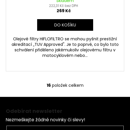
Skladem
222,31 Kč bez DPH
269 Kč
DO KOŠÍKU
Olejové filtry HIFLOFILTRO se mohou pyšnit prestižní
akreditací „TUV Approved". Je to poprvé, co bylo toto
schválení přiděleno jakémukoliv olejovému filtru v
motocyklovém nebo...
16
položek celkem
O
v
Z
l
á
á
Odebírat newsletter
d
p
a
Nezmeškejte žádné novinky či slevy!
a
c