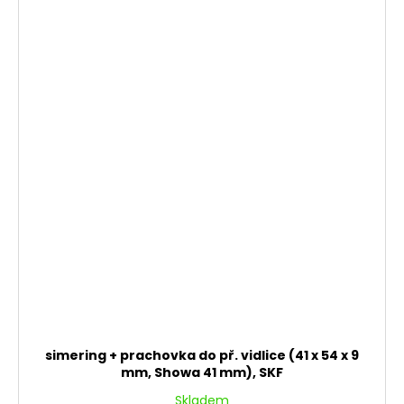
simering + prachovka do př. vidlice (41 x 54 x 9
mm, Showa 41 mm), SKF
Skladem