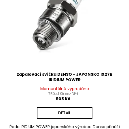
č
ů
o
u
j
d
e
u
m
k
e
t
ů
PITBIKE
PŘEDNÍ
TLUMIČE,
VIDLICE
795MM
WPB
zapalovací svíčka DENSO - JAPONSKO IX27B
RACE
IRIDIUM POWER
3
Momentálně vyprodáno
600
750,41 Kč bez DPH
Kč
908 Kč
DETAIL
Řada IRIDIUM POWER japonského výrobce Denso přináší