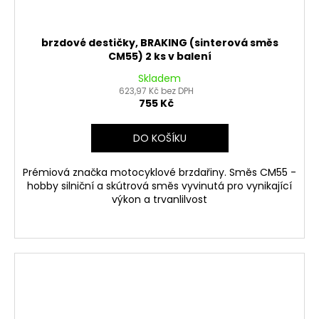
brzdové destičky, BRAKING (sinterová směs
CM55) 2 ks v balení
Skladem
623,97 Kč bez DPH
755 Kč
DO KOŠÍKU
Prémiová značka motocyklové brzdařiny. Směs CM55 -
hobby silniční a skútrová směs vyvinutá pro vynikající
výkon a trvanlilvost