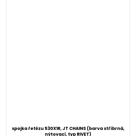
spojka řetězu 530X1R, JT CHAINS (barva stříbrná,
nýtovací, typ RIVET)