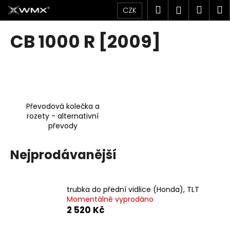
K
Přejít
Hledat
Náku
M
Přihlášen
CZK
na
o
obsah
Zpět
Zpět
košík
š
CB 1000 R [2009]
í
C
k
o
p
o
Převodová kolečka a
t
rozety - alternativní
ř
převody
e
b
Nejprodávanější
u
j
e
trubka do přední vidlice (Honda), TLT
Momentálně vyprodáno
t
2 520 Kč
e
n