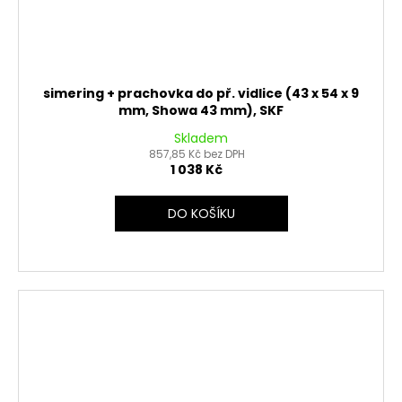
simering + prachovka do př. vidlice (43 x 54 x 9
mm, Showa 43 mm), SKF
Skladem
857,85 Kč bez DPH
1 038 Kč
DO KOŠÍKU