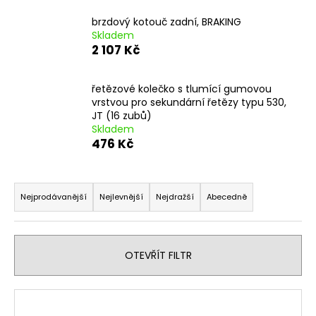
a
brzdový kotouč zadní, BRAKING
j
Skladem
2 107 Kč
í
t
?
řetězové kolečko s tlumící gumovou
vrstvou pro sekundární řetězy typu 530,
JT (16 zubů)
Skladem
476 Kč
HLEDAT
Ř
a
Nejprodávanější
Nejlevnější
Nejdražší
Abecedně
z
D
e
o
n
p
OTEVŘÍT FILTR
í
o
r
p
V
u
r
ý