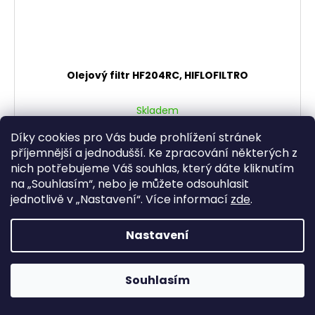
Olejový filtr HF204RC, HIFLOFILTRO
Skladem
234,71 Kč bez DPH
284 Kč
Díky cookies pro Vás bude prohlížení stránek
příjemnější a jednodušší. Ke zpracování některých z
nich potřebujeme Váš souhlas, který dáte kliknutím
DO KOŠÍKU
na „
Souhlasím
“, nebo je můžete odsouhlasit
jednotlivě v „
Nastavení
“.
Více informací
zde
.
Olejové filtry HIFLOFILTRO se mohou pyšnit prestižní
akreditací „TUV Approved". Je to poprvé, co bylo toto
schválení přiděleno jakémukoliv olejovému filtru v
Nastavení
motocyklovém nebo...
Souhlasím
AKCE