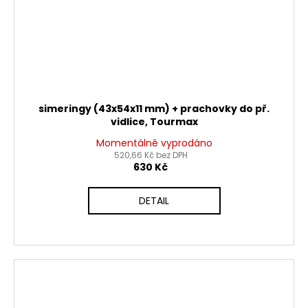
simeringy (43x54x11 mm) + prachovky do př.
vidlice, Tourmax
Momentálně vyprodáno
520,66 Kč bez DPH
630 Kč
DETAIL