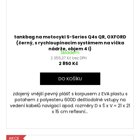
tankbag na motocykl S-Series Q4s QR, OXFORD
(černý, s rychloupínacím systémem na víčka
nádrže, objem 4 l)
Skladem
2 355,37 Kč bez DPH
2 850 Kč
DO KOŠÍKU
zdojený vnější pevný plášť s korpusem z EVA plastu s
potahem z polyesteru 600D deštiodolné vstupy na
vedení kabelů navigací apod. rozměry D x Š x V = 21 x 21
x 15 cm reflexní...
AKCE