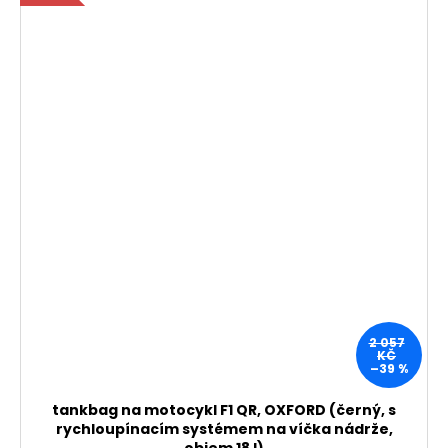
2 057
KČ
–39 %
tankbag na motocykl F1 QR, OXFORD (černý, s
rychloupínacím systémem na víčka nádrže,