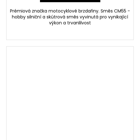
Prémiová značka motocyklové brzdařiny. Směs CM55 -
hobby silniční a skútrová směs vyvinutá pro vynikající
výkon a trvanlilvost