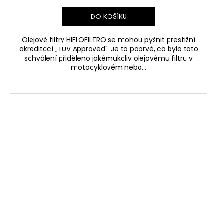
DO KOŠÍKU
Olejové filtry HIFLOFILTRO se mohou pyšnit prestižní
akreditací „TUV Approved". Je to poprvé, co bylo toto
schválení přiděleno jakémukoliv olejovému filtru v
motocyklovém nebo...