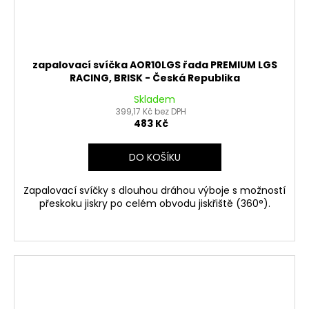
zapalovací svíčka AOR10LGS řada PREMIUM LGS
RACING, BRISK - Česká Republika
Skladem
399,17 Kč bez DPH
483 Kč
DO KOŠÍKU
Zapalovací svíčky s dlouhou dráhou výboje s možností
přeskoku jiskry po celém obvodu jiskřiště (360°).