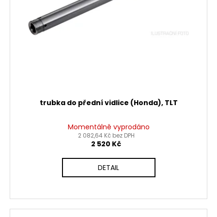
č
d
u
u
j
k
e
t
m
ů
e
PITBIKE
SPOJKOVÉ
LANKO
trubka do přední vidlice (Honda), TLT
94CM,
VÝSUV
6CM
Momentálně vyprodáno
STOMP,
2 082,64 Kč bez DPH
DEMONX
2 520 Kč
,WPB
180
DETAIL
Kč