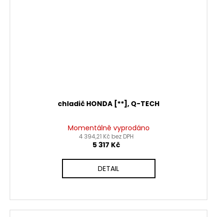
chladič HONDA [**], Q-TECH
Momentálně vyprodáno
4 394,21 Kč bez DPH
5 317 Kč
DETAIL