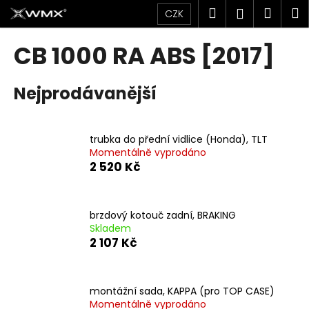
K
Přejít
Hledat
Náku
M
Přihlášen
CZK
na
o
obsah
Zpět
Zpět
košík
š
CB 1000 RA ABS [2017]
í
C
k
Nejprodávanější
o
p
o
trubka do přední vidlice (Honda), TLT
t
Momentálně vyprodáno
ř
2 520 Kč
e
b
u
brzdový kotouč zadní, BRAKING
Skladem
j
2 107 Kč
e
t
e
montážní sada, KAPPA (pro TOP CASE)
n
Momentálně vyprodáno