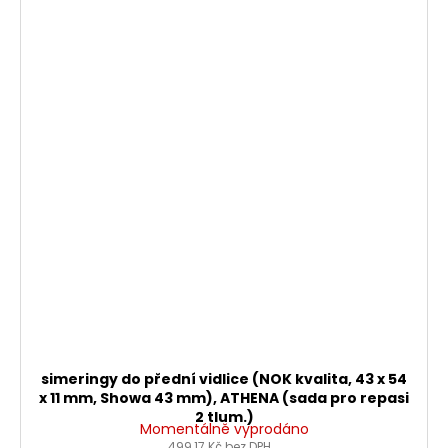
simeringy do přední vidlice (NOK kvalita, 43 x 54
x 11 mm, Showa 43 mm), ATHENA (sada pro repasi
2 tlum.)
Momentálně vyprodáno
499,17 Kč bez DPH