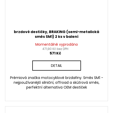
brzdové destičky, BRAKING (semi-metalická
směs SM1) 2 ks v balení
Momentálně vyprodáno
471,90 Kč bez DPH
571 Kč
DETAIL
Prémiová značka motocyklové brzdařiny. Směs SM1 -
nejpoužívanější silniční, offroad a skútrová směs,
perfektní alternativa OEM destiček