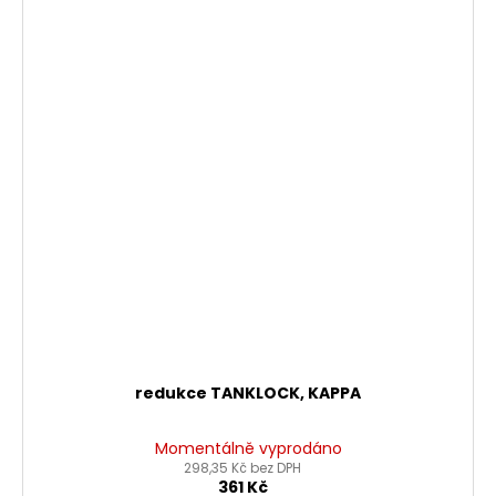
redukce TANKLOCK, KAPPA
Momentálně vyprodáno
298,35 Kč bez DPH
361 Kč