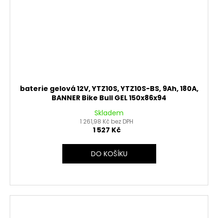
baterie gelová 12V, YTZ10S, YTZ10S-BS, 9Ah, 180A,
BANNER Bike Bull GEL 150x86x94
Skladem
1 261,98 Kč bez DPH
1 527 Kč
DO KOŠÍKU