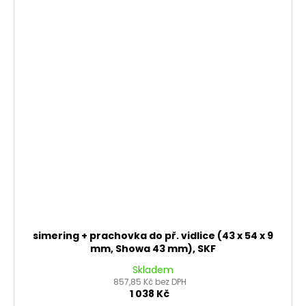
simering + prachovka do př. vidlice (43 x 54 x 9
mm, Showa 43 mm), SKF
Skladem
857,85 Kč bez DPH
1 038 Kč