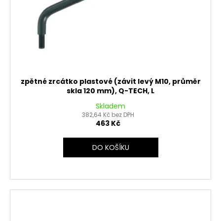
zpětné zrcátko plastové (závit levý M10, průměr
skla 120 mm), Q-TECH, L
Skladem
382,64 Kč bez DPH
463 Kč
DO KOŠÍKU