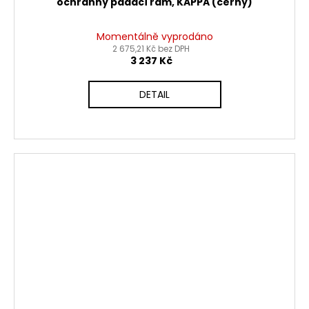
ochranný padací rám, KAPPA (černý)
Momentálně vyprodáno
2 675,21 Kč bez DPH
3 237 Kč
DETAIL