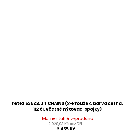
řetěz 525Z3, JT CHAINS (x-kroužek, barva černá,
112 čl. včetně nýtovací spojky)
Momentálně vyprodáno
2 028,93 Kč bez DPH
2 455 Kč