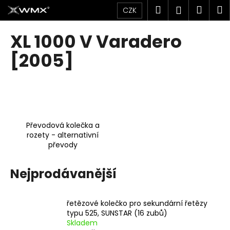
K
Přejít
Hledat
Náku
M
Přihlášen
CZK
na
o
obsah
Zpět
Zpět
košík
š
XL 1000 V Varadero
í
C
[2005]
k
o
p
o
t
ř
Převodová kolečka a
e
rozety - alternativní
převody
b
u
Nejprodávanější
j
e
t
řetězové kolečko pro sekundární řetězy
e
typu 525, SUNSTAR (16 zubů)
Skladem
n