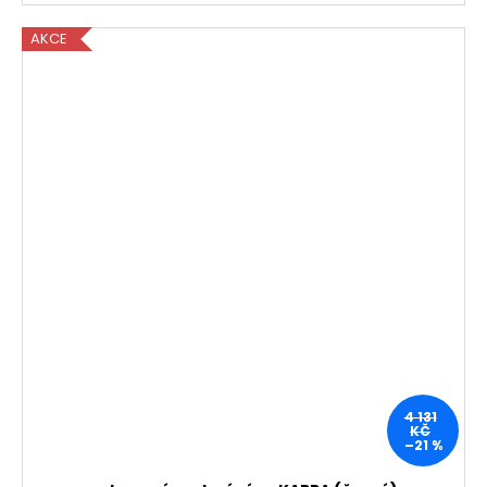
AKCE
4 131
KČ
–21 %