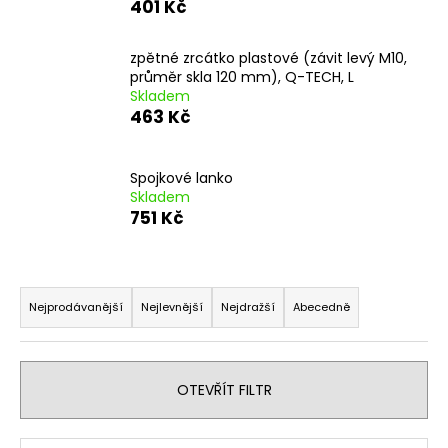
401 Kč
a
j
zpětné zrcátko plastové (závit levý M10,
í
průměr skla 120 mm), Q-TECH, L
Skladem
t
463 Kč
?
Spojkové lanko
Skladem
751 Kč
HLEDAT
Ř
a
Nejprodávanější
Nejlevnější
Nejdražší
Abecedně
D
z
o
e
p
o
n
OTEVŘÍT FILTR
r
í
u
p