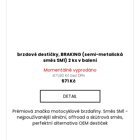
brzdové destičky, BRAKING (semi-metalická
směs SM1) 2 ks v balení
Momentálně vyprodáno
471,90 Kč bez DPH
571 Kč
DETAIL
Prémiová značka motocyklové brzdařiny. Směs SM1 -
nejpoužívanější silniční, offroad a skútrová směs,
perfektní alternativa OEM destiček