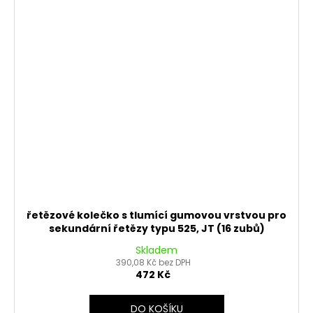
řetězové kolečko s tlumící gumovou vrstvou pro
sekundární řetězy typu 525, JT (16 zubů)
Skladem
390,08 Kč bez DPH
472 Kč
DO KOŠÍKU