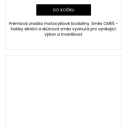
DO KOŠÍKU
Prémiová značka motocyklové brzdařiny. Směs CM55 -
hobby silniční a skútrová směs vyvinutá pro vynikající
výkon a trvanlilvost