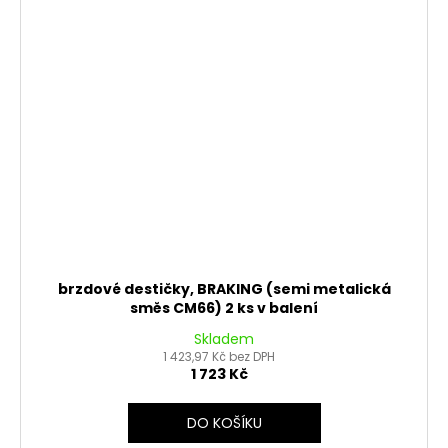
brzdové destičky, BRAKING (semi metalická
směs CM66) 2 ks v balení
Skladem
1 423,97 Kč bez DPH
1 723 Kč
DO KOŠÍKU