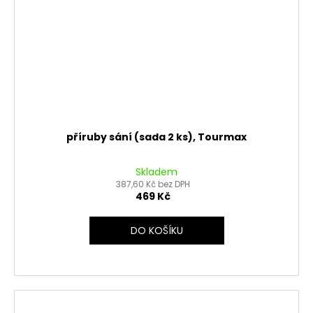
příruby sání (sada 2 ks), Tourmax
Skladem
387,60 Kč bez DPH
469 Kč
DO KOŠÍKU