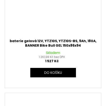
baterie gelová 12V, YTZ10S, YTZ10S-BS, 9Ah, 180A,
BANNER Bike Bull GEL 150x86x94
Skladem
1 261,98 Kč bez DPH
1 527 Kč
DO KOŠÍKU