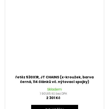
řetěz 530X1R, JT CHAINS (x-kroužek, barva
černá, 114 článků vč. nýtovací spojky)
Skladem
1 901,65 Kč bez DPH
2 301 Kč