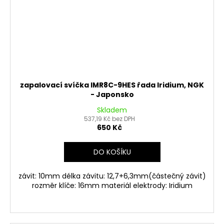
zapalovací svíčka IMR8C-9HES řada Iridium, NGK
- Japonsko
Skladem
537,19 Kč bez DPH
650 Kč
DO KOŠÍKU
závit: 10mm délka závitu: 12,7+6,3mm(částečný závit)
rozměr klíče: 16mm materiál elektrody: Iridium