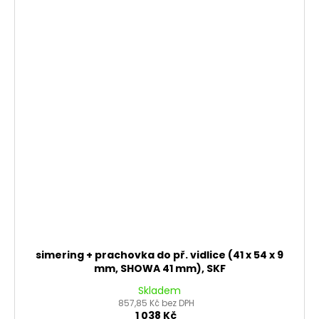
simering + prachovka do př. vidlice (41 x 54 x 9
mm, SHOWA 41 mm), SKF
Skladem
857,85 Kč bez DPH
1 038 Kč