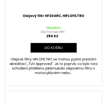
Olejový filtr HF204RC, HIFLOFILTRO
Skladem
234,71 Kč bez DPH
284 Kč
DO KOŠÍKU
Olejové filtry HIFLOFILTRO se mohou pyšnit prestižní
akreditací „TUV Approved". Je to poprvé, co bylo toto
schválení přiděleno jakémukoliv olejovému filtru v
motocyklovém nebo...