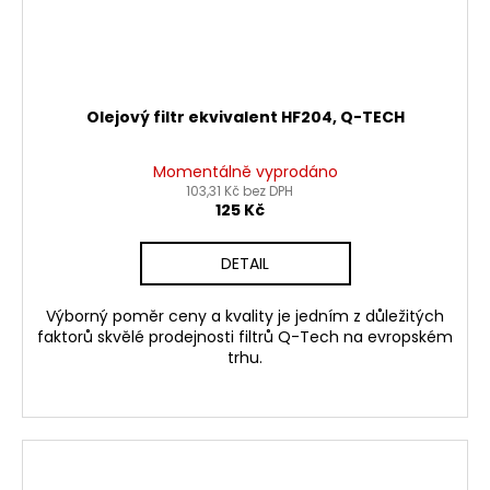
Olejový filtr ekvivalent HF204, Q-TECH
Momentálně vyprodáno
103,31 Kč bez DPH
125 Kč
DETAIL
Výborný poměr ceny a kvality je jedním z důležitých
faktorů skvělé prodejnosti filtrů Q-Tech na evropském
trhu.