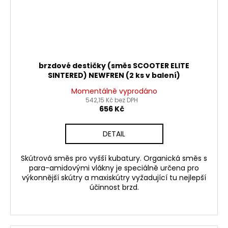
brzdové destičky (směs SCOOTER ELITE
SINTERED) NEWFREN (2 ks v balení)
Momentálně vyprodáno
542,15 Kč bez DPH
656 Kč
DETAIL
Skútrová směs pro vyšší kubatury. Organická směs s
para-amidovými vlákny je speciálně určena pro
výkonnější skútry a maxiskútry vyžadující tu nejlepší
účinnost brzd.