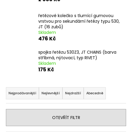
a
j
řetězové kolečko s tlumící gumovou
í
vrstvou pro sekundární řetězy typu 530,
JT (16 zubů)
t
Skladem
?
476 Kč
spojka řetězu 530Z3, JT CHAINS (barva
stříbrná, nýtovací, typ RIVET)
Skladem
HLEDAT
175 Kč
Ř
a
D
Nejprodávanější
Nejlevnější
Nejdražší
Abecedně
o
z
p
e
o
n
OTEVŘÍT FILTR
r
í
u