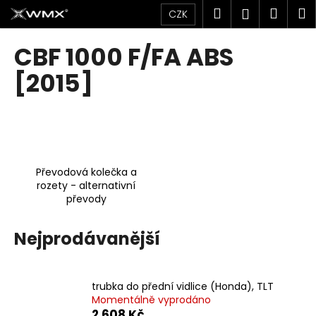
K
Přejít
Hledat
Náku
M
Přihlášen
CZK
na
o
obsah
Zpět
Zpět
košík
š
CBF 1000 F/FA ABS
í
C
[2015]
k
o
p
o
t
ř
Převodová kolečka a
e
rozety - alternativní
převody
b
u
Nejprodávanější
j
e
t
trubka do přední vidlice (Honda), TLT
e
Momentálně vyprodáno
n
2 608 Kč