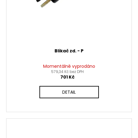
Blikač zd. - P
Momentálně vyprodáno
579,34 Kč bez DPH
701 Kč
DETAIL