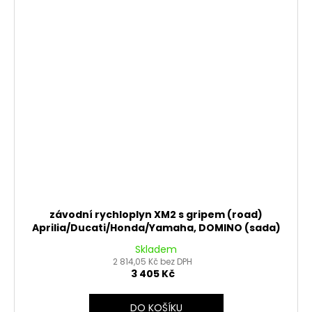
závodní rychloplyn XM2 s gripem (road)
Aprilia/Ducati/Honda/Yamaha, DOMINO (sada)
Skladem
2 814,05 Kč bez DPH
3 405 Kč
DO KOŠÍKU