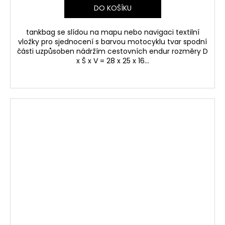
DO KOŠÍKU
tankbag se slídou na mapu nebo navigaci textilní
vložky pro sjednocení s barvou motocyklu tvar spodní
části uzpůsoben nádržím cestovních endur rozměry D
x Š x V = 28 x 25 x 16...