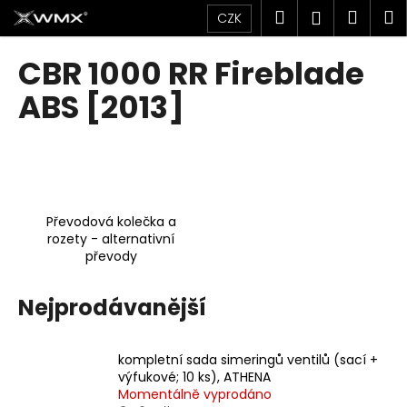
K
Přejít
Hledat
Náku
M
Přihlášen
CZK
na
o
obsah
Zpět
Zpět
košík
š
CBR 1000 RR Fireblade
í
C
ABS [2013]
k
o
p
o
t
ř
Převodová kolečka a
e
rozety - alternativní
převody
b
u
Nejprodávanější
j
e
t
kompletní sada simeringů ventilů (sací +
e
výfukové; 10 ks), ATHENA
Momentálně vyprodáno
n