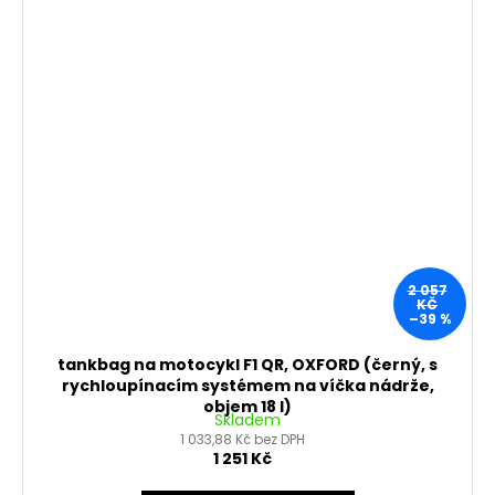
2 057
KČ
–39 %
tankbag na motocykl F1 QR, OXFORD (černý, s
rychloupínacím systémem na víčka nádrže,
objem 18 l)
Skladem
1 033,88 Kč bez DPH
1 251 Kč