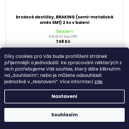
brzdové destičky, BRAKING (semi-metalická
směs SM1) 2 ks v balení
Skladem
618,18 Kč bez DPH
748 Kč
DO KOŠÍKU
Díky cookies pro Vás bude prohlížení stránek
příjemnější a jednodušší. Ke zpracování některých z
nich potřebujeme Váš souhlas, který dáte kliknutím
Prémiová značka motocyklové brzdařiny. Směs SM1 -
na „
Souhlasím
“, nebo je můžete odsouhlasit
nejpoužívanější silniční, offroad a skútrová směs,
perfektní alternativa OEM destiček
jednotlivě v „
Nastavení
“.
Více informací
zde
.
Nastavení
Souhlasím