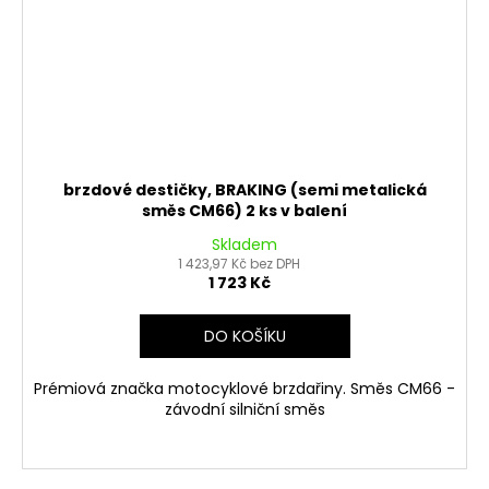
brzdové destičky, BRAKING (semi metalická
směs CM66) 2 ks v balení
Skladem
1 423,97 Kč bez DPH
1 723 Kč
DO KOŠÍKU
Prémiová značka motocyklové brzdařiny. Směs CM66 -
závodní silniční směs