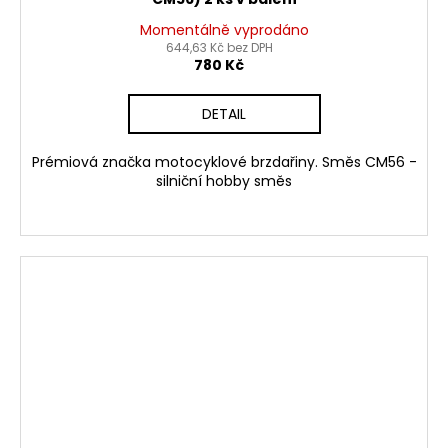
Momentálně vyprodáno
644,63 Kč bez DPH
780 Kč
DETAIL
Prémiová značka motocyklové brzdařiny. Směs CM56 -
silniční hobby směs