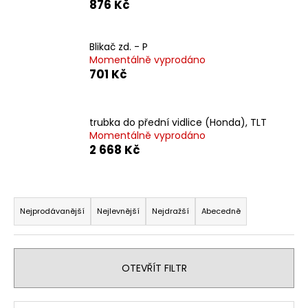
876 Kč
a
j
Blikač zd. - P
í
Momentálně vyprodáno
t
701 Kč
?
trubka do přední vidlice (Honda), TLT
Momentálně vyprodáno
2 668 Kč
HLEDAT
Ř
a
Nejprodávanější
Nejlevnější
Nejdražší
Abecedně
D
z
o
e
p
o
n
OTEVŘÍT FILTR
r
í
u
p