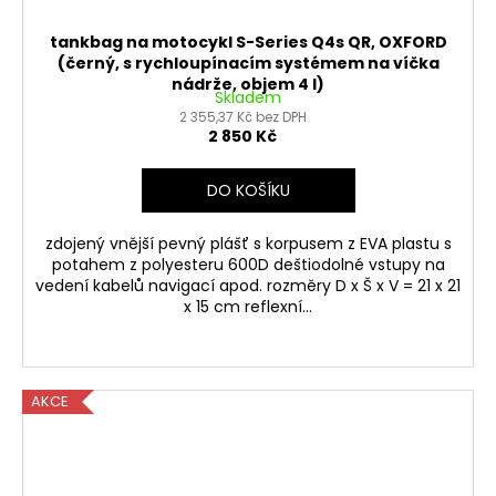
tankbag na motocykl S-Series Q4s QR, OXFORD
(černý, s rychloupínacím systémem na víčka
nádrže, objem 4 l)
Skladem
2 355,37 Kč bez DPH
2 850 Kč
DO KOŠÍKU
zdojený vnější pevný plášť s korpusem z EVA plastu s
potahem z polyesteru 600D deštiodolné vstupy na
vedení kabelů navigací apod. rozměry D x Š x V = 21 x 21
x 15 cm reflexní...
AKCE