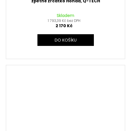
zpětné zrcátko Honda, Q-TECH
Skladem
1 793,39 Kč bez DPH
2 170 Kč
DO KOŠÍKU