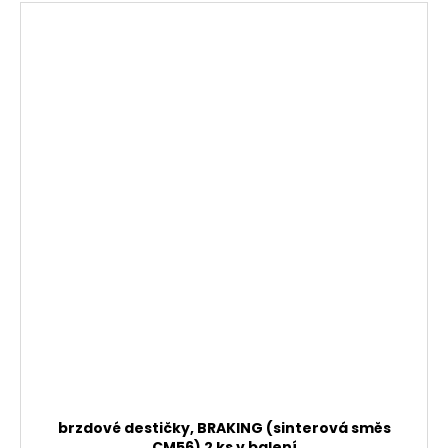
brzdové destičky, BRAKING (sinterová směs
CM56) 2 ks v balení