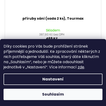
příruby sání (sada 2 ks), Tourmax
Skladem
387,60 Kč bez DPH
469 Kč
Díky cookies pro Vás bude prohlížení stránek
DO KOŠÍKU
příjemnější a jednodušší. Ke zpracování některých z
nich potřebujeme Váš souhlas, který dáte kliknutím
na „
Souhlasím
“, nebo je můžete odsouhlasit
jednotlivě v „
Nastavení
“.
Více informací
zde
.
Nastavení
Souhlasím