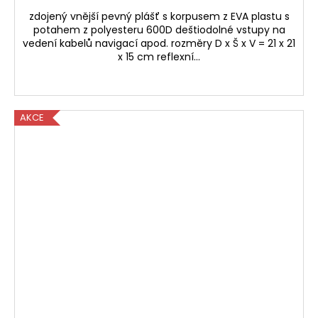
zdojený vnější pevný plášť s korpusem z EVA plastu s
potahem z polyesteru 600D deštiodolné vstupy na
vedení kabelů navigací apod. rozměry D x Š x V = 21 x 21
x 15 cm reflexní...
AKCE