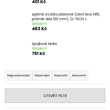
401 Kč
a
j
zpětné zrcátko plastové (závit levý M10,
í
průměr skla 120 mm), Q-TECH, L
Skladem
t
463 Kč
?
Spojkové lanko
Skladem
751 Kč
HLEDAT
Ř
a
Nejprodávanější
Nejlevnější
Nejdražší
Abecedně
D
z
o
e
p
o
n
OTEVŘÍT FILTR
r
í
u
p