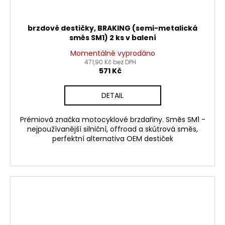
brzdové destičky, BRAKING (semi-metalická
směs SM1) 2 ks v balení
Momentálně vyprodáno
471,90 Kč bez DPH
571 Kč
DETAIL
Prémiová značka motocyklové brzdařiny. Směs SM1 -
nejpoužívanější silniční, offroad a skútrová směs,
perfektní alternativa OEM destiček