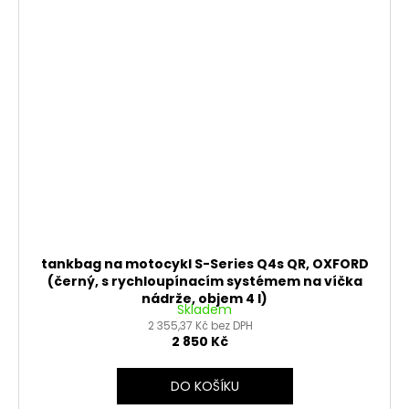
tankbag na motocykl S-Series Q4s QR, OXFORD
(černý, s rychloupínacím systémem na víčka
nádrže, objem 4 l)
Skladem
2 355,37 Kč bez DPH
2 850 Kč
DO KOŠÍKU