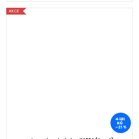
AKCE
4 131
KČ
–21 %