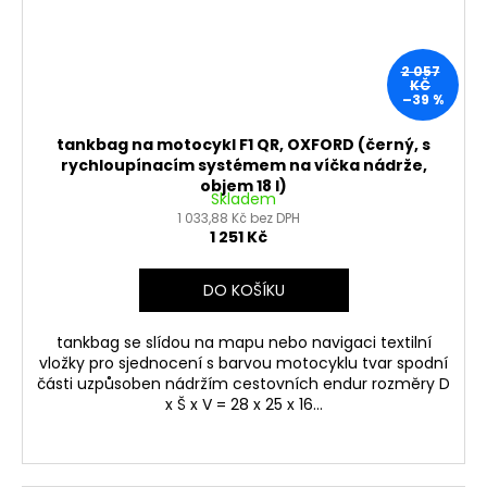
2 057
KČ
–39 %
tankbag na motocykl F1 QR, OXFORD (černý, s
rychloupínacím systémem na víčka nádrže,
objem 18 l)
Skladem
1 033,88 Kč bez DPH
1 251 Kč
DO KOŠÍKU
tankbag se slídou na mapu nebo navigaci textilní
vložky pro sjednocení s barvou motocyklu tvar spodní
části uzpůsoben nádržím cestovních endur rozměry D
x Š x V = 28 x 25 x 16...