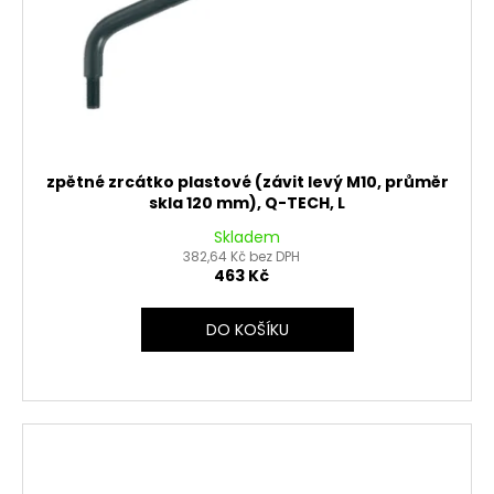
zpětné zrcátko plastové (závit levý M10, průměr
skla 120 mm), Q-TECH, L
Skladem
382,64 Kč bez DPH
463 Kč
DO KOŠÍKU