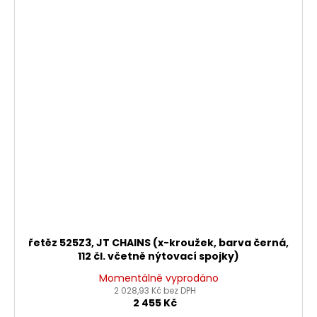
řetěz 525Z3, JT CHAINS (x-kroužek, barva černá,
112 čl. včetně nýtovací spojky)
Momentálně vyprodáno
2 028,93 Kč bez DPH
2 455 Kč