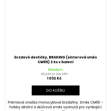
brzdové destičky, BRAKING (sinterová směs
CM55) 2 ks v balení
Skladem
852,89 Kč bez DPH
1 032 Kč
DO KOŠÍKU
Prémiová značka motocyklové brzdařiny. Směs CM55 -
hobby silniční a skútrová směs vyvinutá pro vynikající