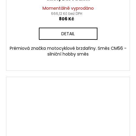
Momentálně vyprodáno
666,12 Kč bez DPH
806 Kč
DETAIL
Prémiová značka motocyklové brzdařiny. Směs CM56 -
silniční hobby směs