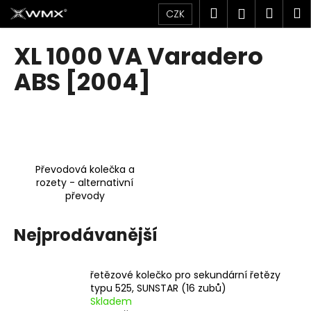
K
Přejít
Hledat
Náku
M
Přihlášen
CZK
na
o
obsah
Zpět
Zpět
košík
š
XL 1000 VA Varadero
í
C
ABS [2004]
k
o
p
o
t
ř
Převodová kolečka a
e
rozety - alternativní
převody
b
u
Nejprodávanější
j
e
t
řetězové kolečko pro sekundární řetězy
e
typu 525, SUNSTAR (16 zubů)
Skladem
n