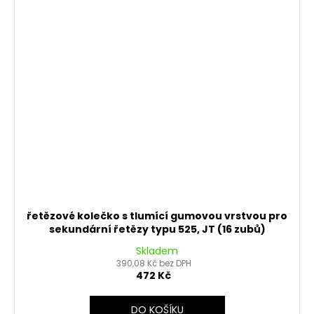
řetězové kolečko s tlumící gumovou vrstvou pro
sekundární řetězy typu 525, JT (16 zubů)
Skladem
390,08 Kč bez DPH
472 Kč
DO KOŠÍKU