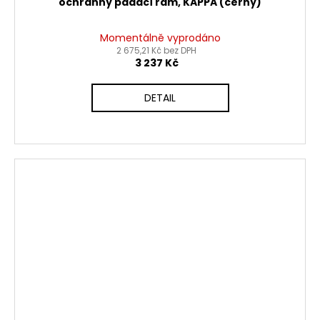
ochranný padací rám, KAPPA (černý)
Momentálně vyprodáno
2 675,21 Kč bez DPH
3 237 Kč
DETAIL