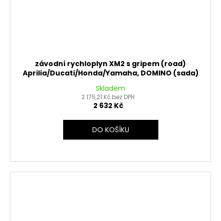
závodní rychloplyn XM2 s gripem (road)
Aprilia/Ducati/Honda/Yamaha, DOMINO (sada)
Skladem
2 175,21 Kč bez DPH
2 632 Kč
DO KOŠÍKU