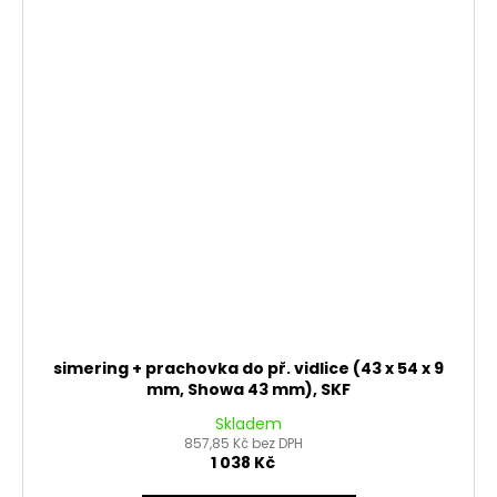
simering + prachovka do př. vidlice (43 x 54 x 9
mm, Showa 43 mm), SKF
Skladem
857,85 Kč bez DPH
1 038 Kč