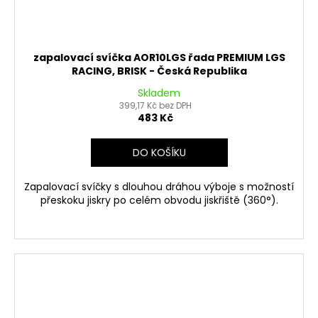
zapalovací svíčka AOR10LGS řada PREMIUM LGS
RACING, BRISK - Česká Republika
Skladem
399,17 Kč bez DPH
483 Kč
DO KOŠÍKU
Zapalovací svíčky s dlouhou dráhou výboje s možností
přeskoku jiskry po celém obvodu jiskřiště (360°).