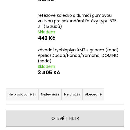
a
j
řetězové kolečko s tlumící gumovou
í
vrstvou pro sekundární řetězy typu 525,
JT (15 zubů)
t
Skladem
?
442 Kč
závodní rychloplyn XM2 s gripem (road)
Aprilia/Ducati/Honda/Yamaha, DOMINO
(sada)
Skladem
HLEDAT
3 405 Kč
Ř
D
a
Nejprodávanější
Nejlevnější
Nejdražší
Abecedně
o
z
p
e
o
n
r
OTEVŘÍT FILTR
u
í