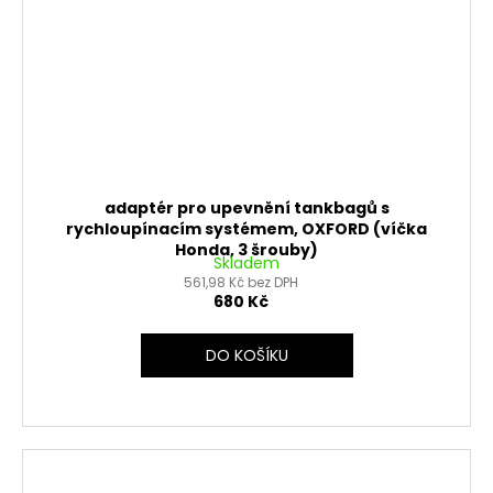
adaptér pro upevnění tankbagů s
rychloupínacím systémem, OXFORD (víčka
Honda, 3 šrouby)
Skladem
561,98 Kč bez DPH
680 Kč
DO KOŠÍKU