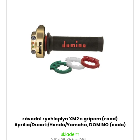
závodní rychloplyn XM2 s gripem (road)
Aprilia/Ducati/Honda/Yamaha, DOMINO (sada)
Skladem
2 814,05 Kč bez DPH