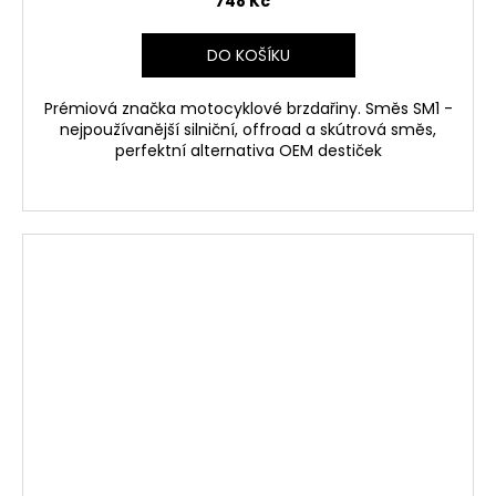
748 Kč
DO KOŠÍKU
Prémiová značka motocyklové brzdařiny. Směs SM1 -
nejpoužívanější silniční, offroad a skútrová směs,
perfektní alternativa OEM destiček