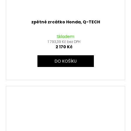
zpětné zrcátko Honda, Q-TECH
Skladem
1 793,39 Kč bez DPH
2 170 Kč
DO KOŠÍKU