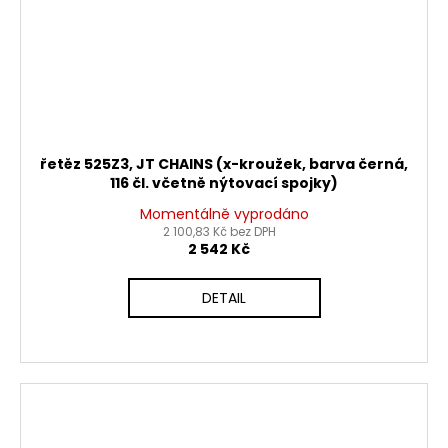
řetěz 525Z3, JT CHAINS (x-kroužek, barva černá,
116 čl. včetně nýtovací spojky)
Momentálně vyprodáno
2 100,83 Kč bez DPH
2 542 Kč
DETAIL