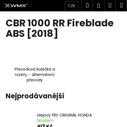
K
Přejít
Hledat
Náku
M
Přihlášen
CZK
na
o
obsah
Zpět
Zpět
košík
š
CBR 1000 RR Fireblade
í
C
ABS [2018]
k
o
p
o
t
ř
Převodová kolečka a
e
rozety - alternativní
převody
b
u
Nejprodávanější
j
e
t
olejový filtr ORIGINÁL HONDA
e
Skladem
n
413 Kč