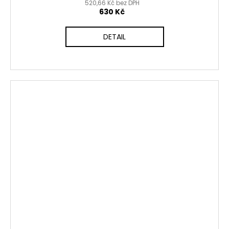
520,66 Kč bez DPH
630 Kč
DETAIL