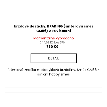
brzdové destičky, BRAKING (sinterová směs
CM56) 2 ks v balení
Momentálně vyprodáno
644,63 Kč bez DPH
780 Kč
DETAIL
Prémiová značka motocyklové brzdařiny. Směs CM56 -
silniční hobby směs