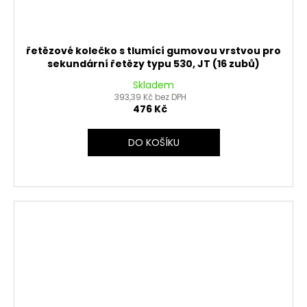
řetězové kolečko s tlumící gumovou vrstvou pro
sekundární řetězy typu 530, JT (16 zubů)
Skladem
393,39 Kč bez DPH
476 Kč
DO KOŠÍKU