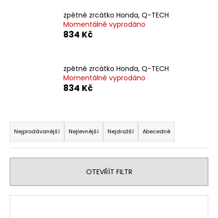
a
zpětné zrcátko Honda, Q-TECH
j
Momentálně vyprodáno
834 Kč
í
t
?
zpětné zrcátko Honda, Q-TECH
Momentálně vyprodáno
834 Kč
HLEDAT
Ř
a
Nejprodávanější
Nejlevnější
Nejdražší
Abecedně
z
D
e
o
n
OTEVŘÍT FILTR
p
í
o
p
r
V
r
u
ý