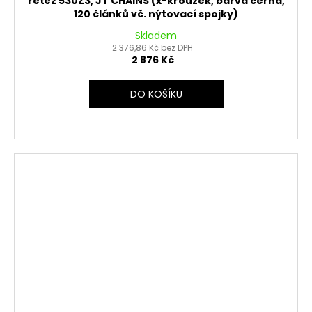
řetěz 530Z3, JT CHAINS (x-kroužek, barva černá,
120 článků vč. nýtovací spojky)
Skladem
2 376,86 Kč bez DPH
2 876 Kč
DO KOŠÍKU