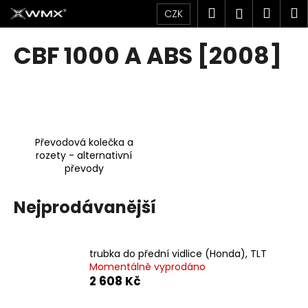
K
Přejít
Hledat
Náku
M
Přihlášen
CZK
na
o
obsah
Zpět
Zpět
košík
š
CBF 1000 A ABS [2008]
í
C
k
o
p
o
Převodová kolečka a
t
rozety - alternativní
ř
převody
e
b
Nejprodávanější
u
j
e
trubka do přední vidlice (Honda), TLT
Momentálně vyprodáno
t
2 608 Kč
e
n