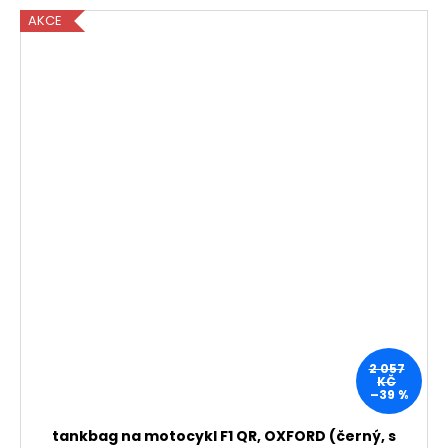
AKCE
2 057
KČ
–39 %
tankbag na motocykl F1 QR, OXFORD (černý, s