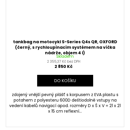
tankbag na motocykl S-Series Q4s QR, OXFORD
(černý, s rychloupínacím systémem na víčka
nádrže, objem 4 l)
Skladem
2 355,37 Kč bez DPH
2 850 Kč
DO KOŠÍKU
zdojený vnější pevný plášť s korpusem z EVA plastu s
potahem z polyesteru 600D deštiodolné vstupy na
vedení kabelů navigací apod. rozměry D x Š x V = 21 x 21
x 15 cm reflexní...