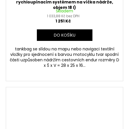
rychloupínacím systémem na víčka nádrže,
objem 18 l)
Skladem
1 033,88 Kč bez DPH
1 251 Kč
DO KOŠÍKU
tankbag se slídou na mapu nebo navigaci textilní
vložky pro sjednocení s barvou motocyklu tvar spodní
části uzpůsoben nádržím cestovních endur rozměry D
x Š x V = 28 x 25 x 16...