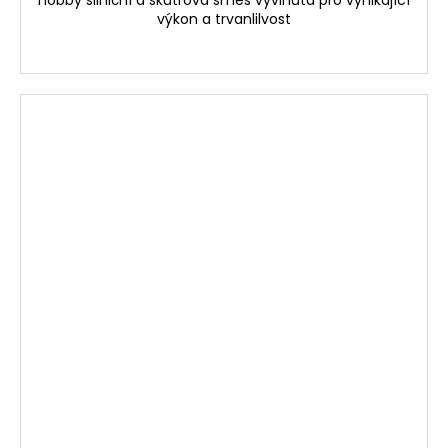
hobby silniční a skútrová směs vyvinutá pro vynikající
výkon a trvanlilvost