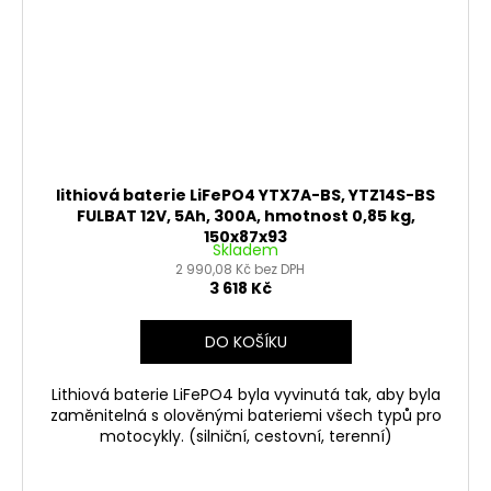
lithiová baterie LiFePO4 YTX7A-BS, YTZ14S-BS
FULBAT 12V, 5Ah, 300A, hmotnost 0,85 kg,
150x87x93
Skladem
2 990,08 Kč bez DPH
3 618 Kč
DO KOŠÍKU
Lithiová baterie LiFePO4 byla vyvinutá tak, aby byla
zaměnitelná s olověnými bateriemi všech typů pro
motocykly. (silniční, cestovní, terenní)