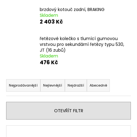
a
brzdový kotouč zadní, BRAKING
j
Skladem
2 403 Kč
í
t
?
řetězové kolečko s tlumící gumovou
vrstvou pro sekundární řetězy typu 530,
JT (16 zubů)
Skladem
476 Kč
HLEDAT
Ř
a
Nejprodávanější
Nejlevnější
Nejdražší
Abecedně
z
D
e
o
n
p
OTEVŘÍT FILTR
í
o
r
p
V
u
r
ý