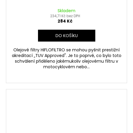
Skladem
234,71 Kč bez DPH
284 Kč
DO KOŠÍKU
Olejové filtry HIFLOFILTRO se mohou pyšnit prestižní
akreditací „TUV Approved". Je to poprvé, co bylo toto
schválení přiděleno jakémukoliv olejovému filtru v
motocyklovém nebo...