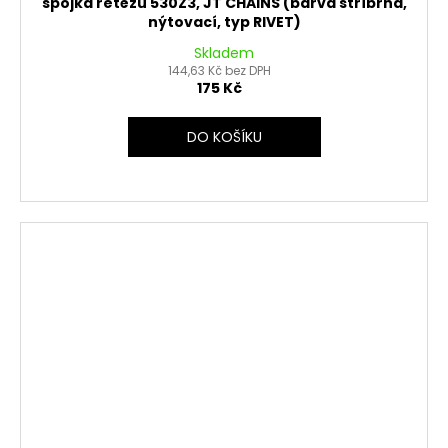
spojka řetězu 530Z3, JT CHAINS (barva stříbrná,
nýtovací, typ RIVET)
Skladem
144,63 Kč bez DPH
175 Kč
DO KOŠÍKU