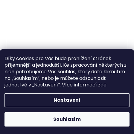
Díky cookies pro Vás bude prohlížení stránek
příjemnější a jednodušší. Ke zpracování některých z
nich potřebujeme Váš souhlas, který dáte kliknutím
na „
Souhlasím
“, nebo je můžete odsouhlasit
simering + prachovka do př. vidlice (41 x 54 x 9
jednotlivě v „
Nastavení
“.
Více informací
zde
.
mm, SHOWA 41 mm), SKF
Skladem
Nastavení
857,85 Kč bez DPH
1 038 Kč
Souhlasím
DO KOŠÍKU