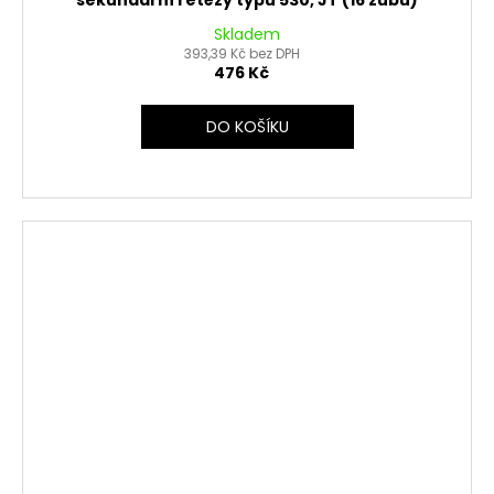
sekundární řetězy typu 530, JT (16 zubů)
Skladem
393,39 Kč bez DPH
476 Kč
DO KOŠÍKU