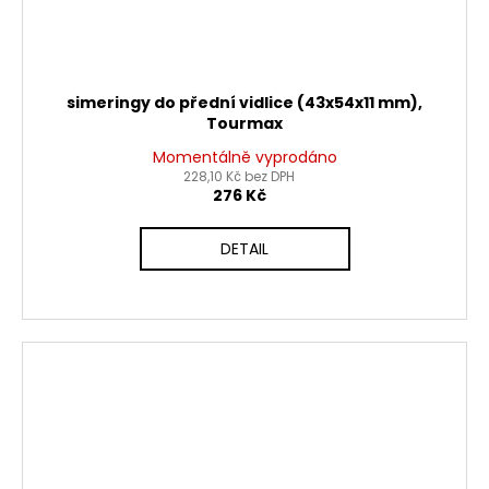
simeringy do přední vidlice (43x54x11 mm),
Tourmax
Momentálně vyprodáno
228,10 Kč bez DPH
276 Kč
DETAIL