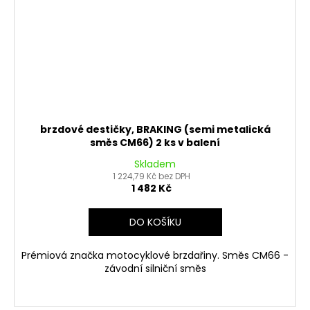
brzdové destičky, BRAKING (semi metalická
směs CM66) 2 ks v balení
Skladem
1 224,79 Kč bez DPH
1 482 Kč
DO KOŠÍKU
Prémiová značka motocyklové brzdařiny. Směs CM66 -
závodní silniční směs