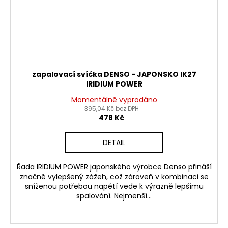
zapalovací svíčka DENSO - JAPONSKO IK27
IRIDIUM POWER
Momentálně vyprodáno
395,04 Kč bez DPH
478 Kč
DETAIL
Řada IRIDIUM POWER japonského výrobce Denso přináší
značně vylepšený zážeh, což zároveň v kombinaci se
sníženou potřebou napětí vede k výrazně lepšímu
spalování. Nejmenší...