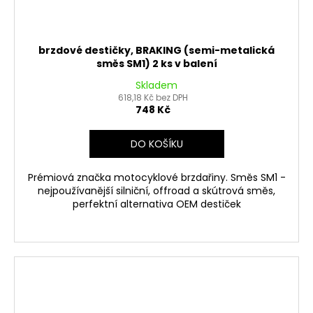
brzdové destičky, BRAKING (semi-metalická
směs SM1) 2 ks v balení
Skladem
618,18 Kč bez DPH
748 Kč
DO KOŠÍKU
Prémiová značka motocyklové brzdařiny. Směs SM1 -
nejpoužívanější silniční, offroad a skútrová směs,
perfektní alternativa OEM destiček