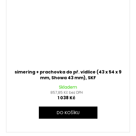
simering + prachovka do př. vidlice (43 x 54 x 9
mm, Showa 43 mm), SKF
Skladem
857,85 Kč bez DPH
1 038 Kč
DO KOŠÍKU