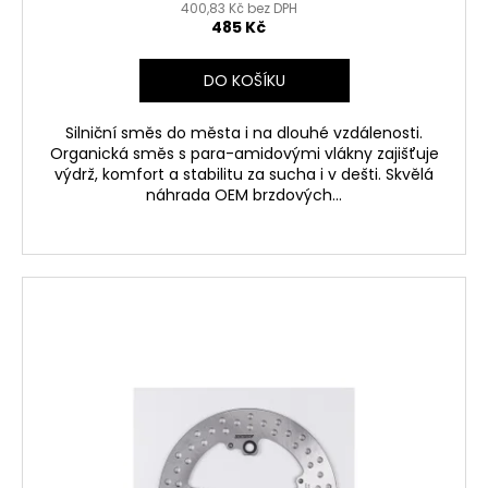
400,83 Kč bez DPH
485 Kč
DO KOŠÍKU
Silniční směs do města i na dlouhé vzdálenosti.
Organická směs s para-amidovými vlákny zajišťuje
výdrž, komfort a stabilitu za sucha i v dešti. Skvělá
náhrada OEM brzdových...