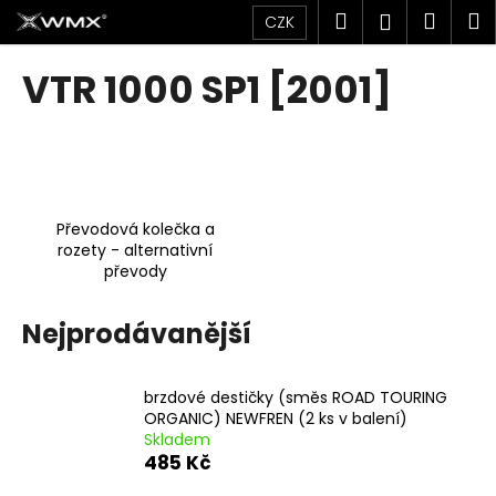
K
Přejít
Hledat
Náku
M
Přihlášen
CZK
na
o
obsah
Zpět
Zpět
košík
š
VTR 1000 SP1 [2001]
í
C
k
o
p
o
Převodová kolečka a
t
rozety - alternativní
ř
převody
e
b
Nejprodávanější
u
j
brzdové destičky (směs ROAD TOURING
e
ORGANIC) NEWFREN (2 ks v balení)
t
Skladem
e
485 Kč
n