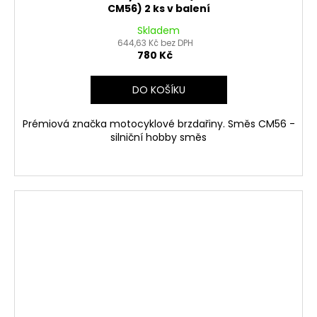
CM56) 2 ks v balení
Skladem
644,63 Kč bez DPH
780 Kč
DO KOŠÍKU
Prémiová značka motocyklové brzdařiny. Směs CM56 -
silniční hobby směs