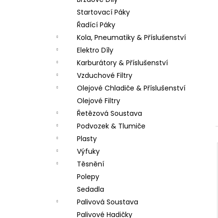
PITBIKE SPOJKOVÉ LANKO 94CM, VÝSUV
l
6CM STOMP, DEMONX ,WPB
Startovací Páky
180 Kč
Řadící Páky
Kola, Pneumatiky & Příslušenství
Elektro Díly
Karburátory & Příslušenství
Vzduchové Filtry
Olejové Chladiče & Příslušenství
Olejové Filtry
Řetězová Soustava
Podvozek & Tlumiče
Plasty
Výfuky
Těsnění
Polepy
Sedadla
Palivová Soustava
Palivové Hadičky