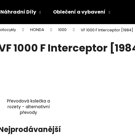
Náhradní Díly
Oblečení a vybavení
Olej
otocykly
HONDA
1000
VF 1000 F Interceptor [1984]
Co potřebujete najít?
VF 1000 F Interceptor [198
HLEDAT
Doporučujeme
Převodová kolečka a
rozety - alternativní
převody
Nejprodávanější