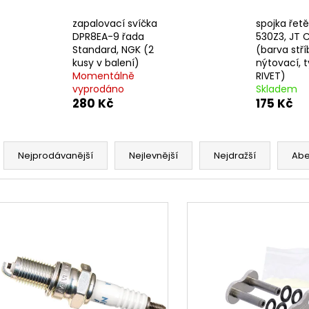
ŠROUBY K UCHYCENÍ MOTORU,
OPRAVNÁ SADA
M8X115MM, M8X105MM STOMP,
PITBIKE YCF
zapalovací svíčka
spojka řet
DEMONX, WPB
135 Kč
DPR8EA-9 řada
530Z3, JT 
120 Kč
Standard, NGK (2
(barva stří
kusy v balení)
nýtovací, 
Momentálně
RIVET)
vyprodáno
Skladem
280 Kč
175 Kč
Ř
a
Nejprodávanější
Nejlevnější
Nejdražší
Ab
z
e
V
n
ý
í
p
p
i
r
s
o
p
d
r