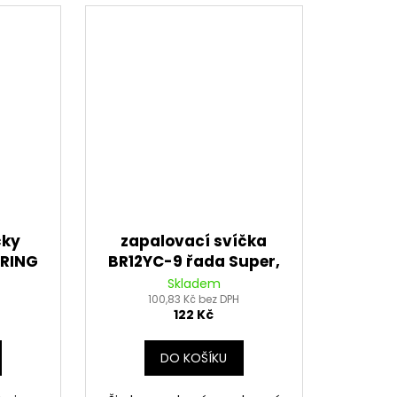
čky
zapalovací svíčka
URING
BR12YC-9 řada Super,
EN (2
BRISK - Česká
Skladem
100,83 Kč bez DPH
Republika
122 Kč
DO KOŠÍKU