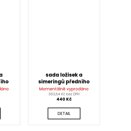
a
sada ložisek a
ího
simeringů předního
ax
kola, Tourmax
dáno
Momentálně vyprodáno
363,64 Kč bez DPH
440 Kč
DETAIL