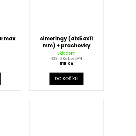
ourmax
simeringy (41x54x11
mm) + prachovky
(41x54/59x5,5/15 mm)
Skladem
do př. vidlice, Tourmax
428,10 Kč bez DPH
518 Kč
DO KOŠÍKU