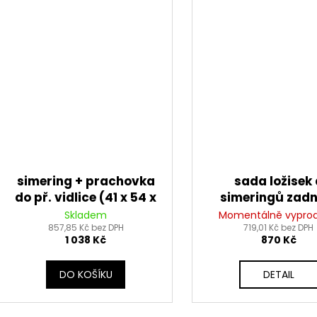
simering + prachovka
sada ložisek 
do př. vidlice (41 x 54 x
simeringů zadn
9 mm, SHOWA 41 mm),
kola, Tourm
Skladem
Momentálně vypro
857,85 Kč bez DPH
SKF
719,01 Kč bez DPH
1 038 Kč
870 Kč
DO KOŠÍKU
DETAIL