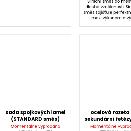
Silniční směs do měst
dlouhé vzdálenosti. Si
směs zajišťuje perfekt
mezi výkonem a vý
sada spojkových lamel
ocelová rozeta
(STANDARD směs)
sekundární řetěz
NEWFREN (9 ks)
530, SUNSTAR 
Momentálně vyprodáno
Momentálně vypro