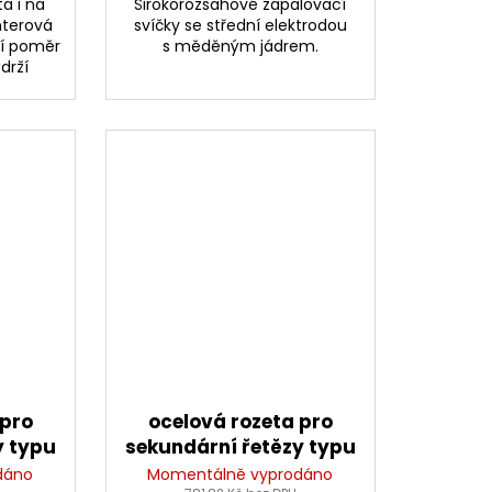
a i na
Širokorozsahové zapalovací
nterová
svíčky se střední elektrodou
ní poměr
s měděným jádrem.
drží
 pro
ocelová rozeta pro
y typu
sekundární řetězy typu
(46
530, SUNSTAR (43
dáno
Momentálně vyprodáno