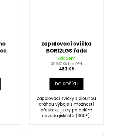
ho
zapalovací svíčka
ce,
BOR12LGS řada
PREMIUM LGS RACING,
Skladem
BRISK - Česká
399,17 Kč bez DPH
483 Kč
Republika
DO KOŠÍKU
Zapalovací svíčky s dlouhou
dráhou výboje s možností
přeskoku jiskry po celém
obvodu jiskřiště (360°).