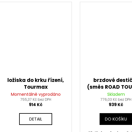
ložiska do krku řízení,
brzdové desti
Tourmax
(směs ROAD TO
SINTERED) NEWFR
Momentálně vyprodáno
Skladem
755,37 Kč bez DPH
776,03 Kč bez DPH
ks v balení)
914 Kč
939 Kč
DETAIL
DO KOŠÍKU