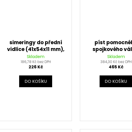
simeringy do přední
píst pomocné
vidlice (41x54x11 mm),
spojkového vál
Tourmax
Tourmax
Skladem
Skladem
186,78 Kč bez DPH
384,30 Kč bez DPH
226 Kč
465 Kč
DO KOŠÍKU
DO KOŠÍKU