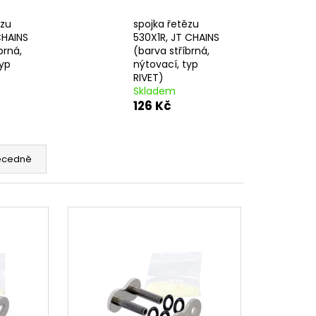
 BRZDOVÉHO TŘMENU
ězu
spojka řetězu
CHAINS
530X1R, JT CHAINS
brná,
(barva stříbrná,
typ
nýtovací, typ
RIVET)
Skladem
126 Kč
ecedně