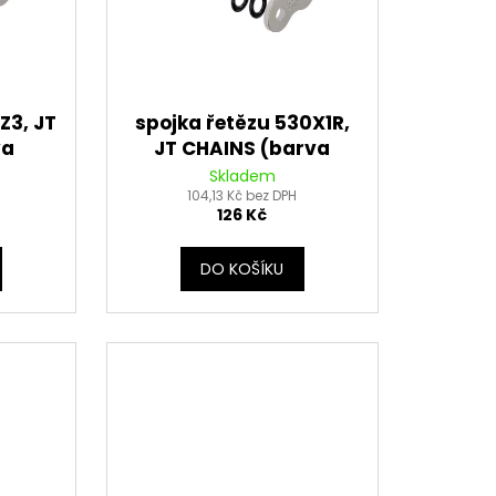
Z3, JT
spojka řetězu 530X1R,
va
JT CHAINS (barva
í, typ
stříbrná, nýtovací, typ
Skladem
104,13 Kč bez DPH
RIVET)
126 Kč
DO KOŠÍKU