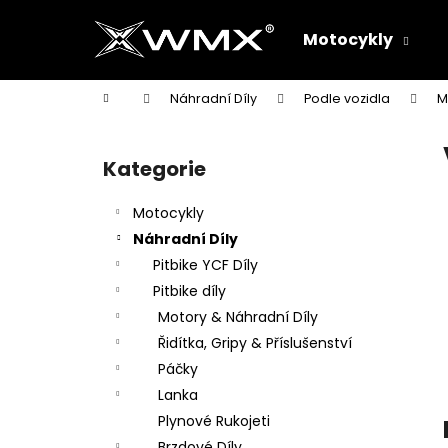
K
Přejít
na
o
Motocykly
obsah
Zpět
Zpět
š
do
do
í
Domů
Náhradní Díly
Podle vozidla
M
k
obchodu
obchodu
P
o
Kategorie
Přeskočit
s
kategorie
t
Motocykly
r
Náhradní Díly
a
Pitbike YCF Díly
n
Pitbike díly
n
Motory & Náhradní Díly
í
Řidítka, Gripy & Příslušenství
p
Páčky
a
Lanka
n
Plynové Rukojeti
e
Brzdové Díly