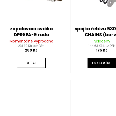
u
o
k
d
t
u
ů
k
zapalovací svíčka
spojka řetězu 530
t
DPR8EA-9 řada
CHAINS (bar
ů
Standard, NGK (2 kusy
stříbrná, nýtovac
Momentálně vyprodáno
Skladem
231,40 Kč bez DPH
v balení)
144,63 Kč bez DPH
RIVET)
280 Kč
175 Kč
DETAIL
DO KOŠÍKU