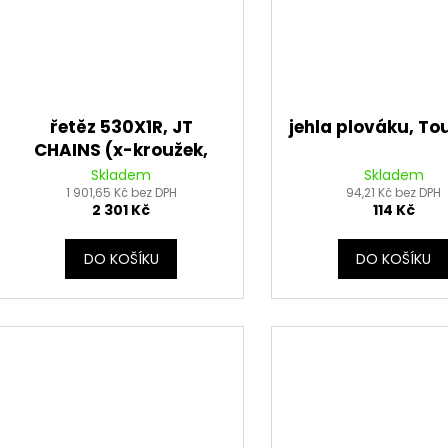
řetěz 530X1R, JT
jehla plováku, T
CHAINS (x-kroužek,
barva černá, 114 článků
Skladem
Skladem
vč. nýtovací spojky)
1 901,65 Kč bez DPH
94,21 Kč bez DPH
2 301 Kč
114 Kč
DO KOŠÍKU
DO KOŠÍKU