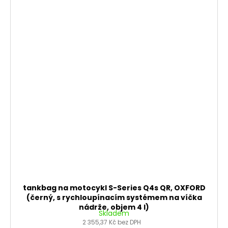
tankbag na motocykl S-Series Q4s QR, OXFORD
(černý, s rychloupínacím systémem na víčka
nádrže, objem 4 l)
Skladem
2 355,37 Kč bez DPH