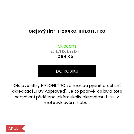
Olejový filtr HF204RC, HIFLOFILTRO
Skladem
234,71 Kč bez DPH
284 Kč
DO KOŠÍKU
Olejové filtry HIFLOFILTRO se mohou pyšnit prestižní
akreditací „TUV Approved". Je to poprvé, co bylo toto
schválení přiděleno jakémukoliv olejovému filtru v
motocyklovém nebo...
AKCE