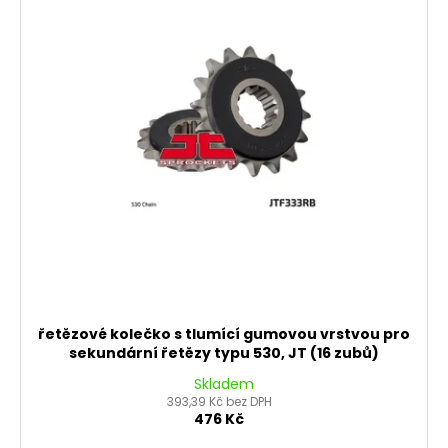
řetězové kolečko s tlumící gumovou vrstvou pro
sekundární řetězy typu 530, JT (16 zubů)
Skladem
393,39 Kč bez DPH
476 Kč