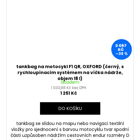
2 057
KČ
–39 %
tankbag na motocykl F1 QR, OXFORD (černý, s
rychloupínacím systémem na víčka nádrže,
objem 18 l)
Skladem
1 033,88 Kč bez DPH
1 251 Kč
DO KOŠÍKU
tankbag se slídou na mapu nebo navigaci textilní
vložky pro sjednocení s barvou motocyklu tvar spodní
části uzpůsoben nádržím cestovních endur rozměry D