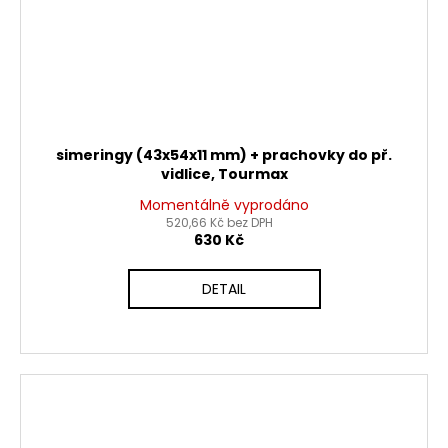
simeringy (43x54x11 mm) + prachovky do př.
vidlice, Tourmax
Momentálně vyprodáno
520,66 Kč bez DPH
630 Kč
DETAIL