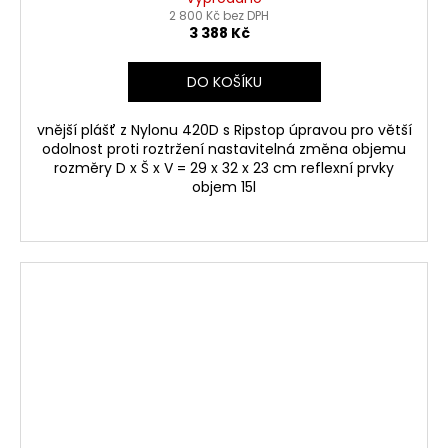
2 800 Kč bez DPH
3 388 Kč
DO KOŠÍKU
vnější plášť z Nylonu 420D s Ripstop úpravou pro větší
odolnost proti roztržení nastavitelná změna objemu
rozměry D x Š x V = 29 x 32 x 23 cm reflexní prvky
objem 15l