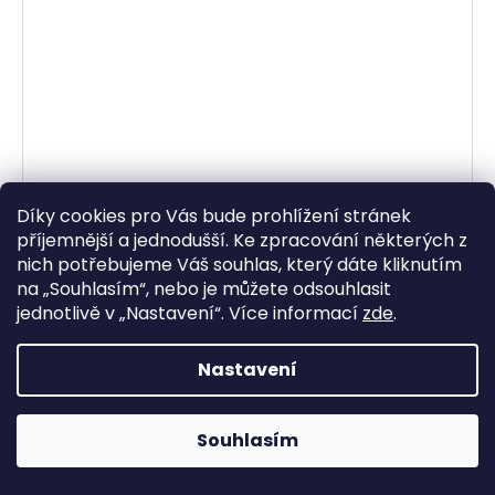
Díky cookies pro Vás bude prohlížení stránek
příjemnější a jednodušší. Ke zpracování některých z
nich potřebujeme Váš souhlas, který dáte kliknutím
tankbag na motocykl Q30R QR, OXFORD (černý, s
rychloupínacím systémem na víčka nádrže,
na „
Souhlasím
“, nebo je můžete odsouhlasit
objem 30 l)
jednotlivě v „
Nastavení
“.
Více informací
zde
.
Skladem
3 859,50 Kč bez DPH
4 670 Kč
Nastavení
DO KOŠÍKU
Souhlasím
vnější plášť z Nylonu 420D s Ripstop úpravou pro větší
odolnost proti roztržení rozměry D x Š x V = 38 x 32 x 25