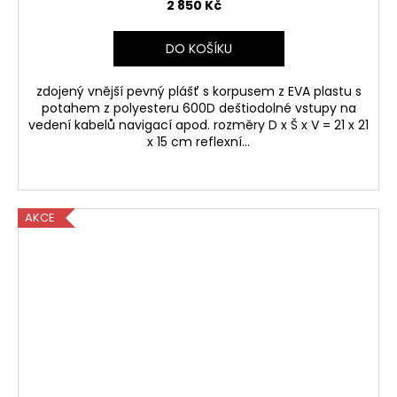
2 850 Kč
DO KOŠÍKU
zdojený vnější pevný plášť s korpusem z EVA plastu s
potahem z polyesteru 600D deštiodolné vstupy na
vedení kabelů navigací apod. rozměry D x Š x V = 21 x 21
x 15 cm reflexní...
AKCE