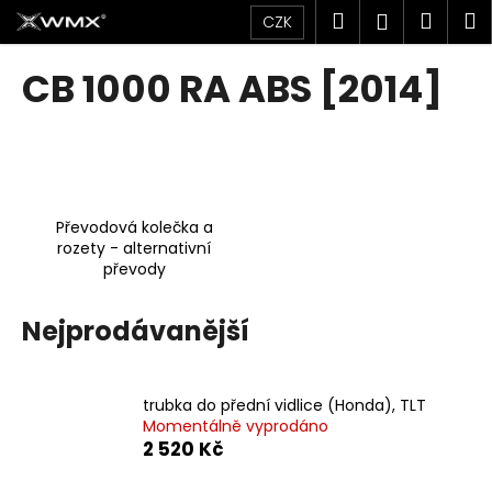
K
Přejít
Hledat
Náku
M
Přihlášen
CZK
na
o
obsah
Zpět
Zpět
košík
š
CB 1000 RA ABS [2014]
í
C
k
o
p
o
Převodová kolečka a
t
rozety - alternativní
ř
převody
e
b
Nejprodávanější
u
j
e
trubka do přední vidlice (Honda), TLT
Momentálně vyprodáno
t
2 520 Kč
e
n