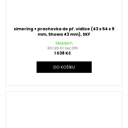
simering + prachovka do př. vidlice (43 x 54 x 9
mm, Showa 43 mm), SKF
Skladem
857,85 Kč bez DPH
1 038 Kč
DO KOŠÍKU