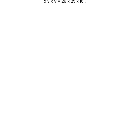
x Š x V = 28 x 25 x 16...