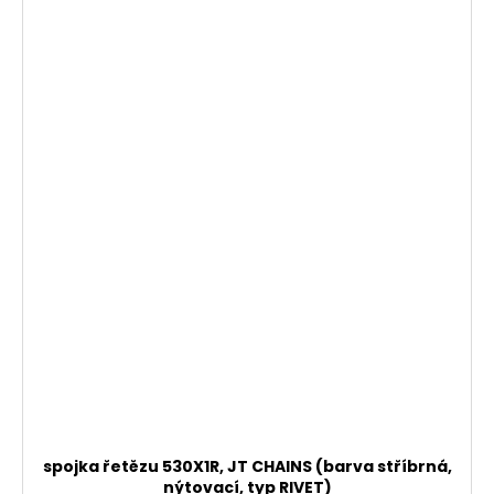
spojka řetězu 530X1R, JT CHAINS (barva stříbrná,
nýtovací, typ RIVET)