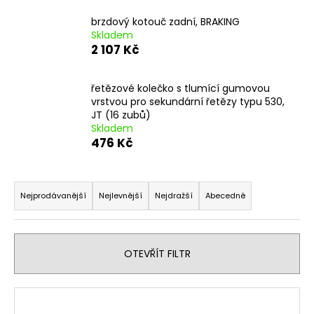
a
brzdový kotouč zadní, BRAKING
j
Skladem
2 107 Kč
í
t
?
řetězové kolečko s tlumící gumovou
vrstvou pro sekundární řetězy typu 530,
JT (16 zubů)
Skladem
476 Kč
HLEDAT
Ř
a
Nejprodávanější
Nejlevnější
Nejdražší
Abecedně
z
D
e
o
n
p
OTEVŘÍT FILTR
í
o
r
p
V
u
r
ý