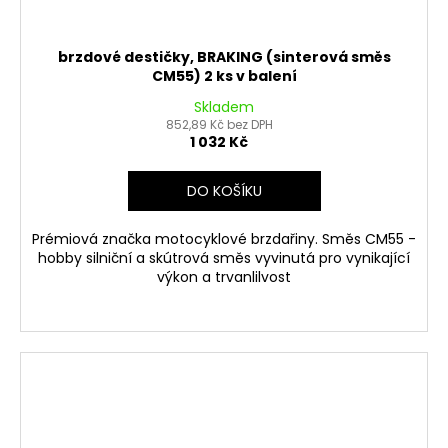
brzdové destičky, BRAKING (sinterová směs
CM55) 2 ks v balení
Skladem
852,89 Kč bez DPH
1 032 Kč
DO KOŠÍKU
Prémiová značka motocyklové brzdařiny. Směs CM55 -
hobby silniční a skútrová směs vyvinutá pro vynikající
výkon a trvanlilvost