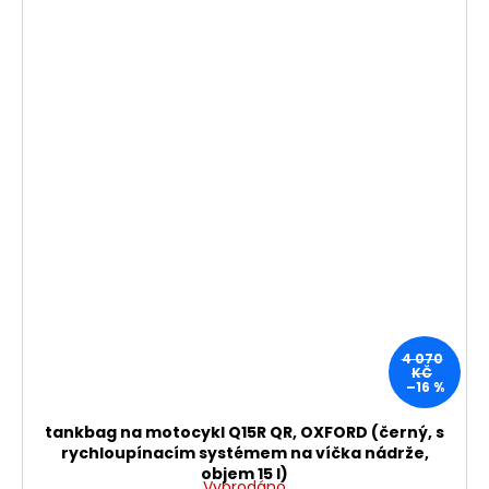
4 070
KČ
–16 %
tankbag na motocykl Q15R QR, OXFORD (černý, s
rychloupínacím systémem na víčka nádrže,
objem 15 l)
Vyprodáno