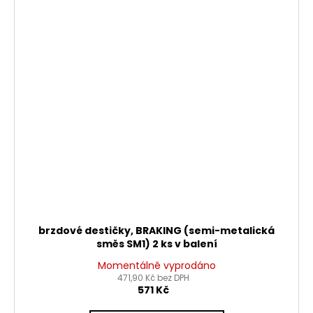
brzdové destičky, BRAKING (semi-metalická
směs SM1) 2 ks v balení
Momentálně vyprodáno
471,90 Kč bez DPH
571 Kč