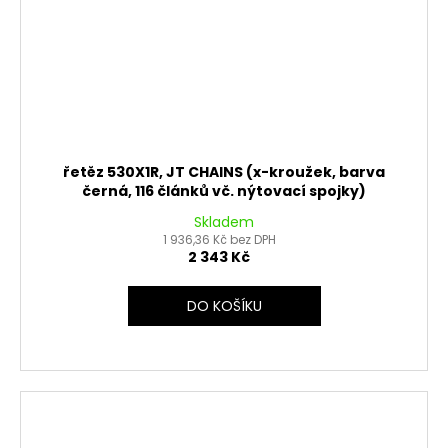
řetěz 530X1R, JT CHAINS (x-kroužek, barva
černá, 116 článků vč. nýtovací spojky)
Skladem
1 936,36 Kč bez DPH
2 343 Kč
DO KOŠÍKU