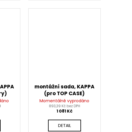
KAPPA
montážní sada, KAPPA
ry)
(pro TOP CASE)
dáno
Momentálně vyprodáno
H
893,39 Kč bez DPH
1 081 Kč
DETAIL