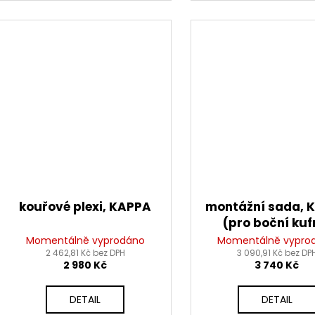
kouřové plexi, KAPPA
montážní sada, 
(pro boční kuf
Momentálně vyprodáno
Momentálně vypro
2 462,81 Kč bez DPH
3 090,91 Kč bez DP
2 980 Kč
3 740 Kč
DETAIL
DETAIL