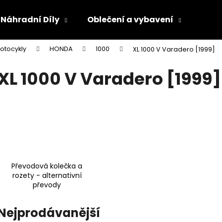
Náhradní Díly
Oblečení a vybavení
Olej
otocykly
HONDA
1000
XL 1000 V Varadero [1999]
Co potřebujete najít?
XL 1000 V Varadero [1999]
HLEDAT
Doporučujeme
Převodová kolečka a
rozety - alternativní
převody
Nejprodávanější