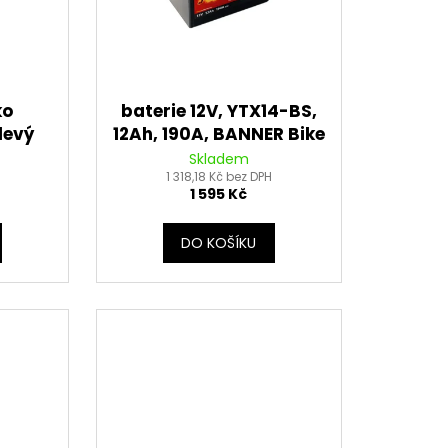
ko
baterie 12V, YTX14-BS,
levý
12Ah, 190A, BANNER Bike
a 120
Bull AGM 150x87x147
Skladem
 L
1 318,18 Kč bez DPH
1 595 Kč
DO KOŠÍKU