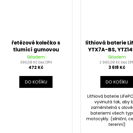
řetězové kolečko s
lithiová baterie L
tlumící gumovou
YTX7A-BS, YTZ1
vrstvou pro sekundární
FULBAT 12V, 5Ah,
Skladem
Skladem
řetězy typu 525, JT (16
390,08 Kč bez DPH
hmotnost 0,85 
2 990,08 Kč bez DP
472 Kč
3 618 Kč
zubů)
150x87x93
DO KOŠÍKU
DO KOŠÍKU
Lithiová baterie LiFeP
vyvinutá tak, aby 
zaměnitelná s olov
bateriemi všech typ
motocykly. (silniční, c
terenní)