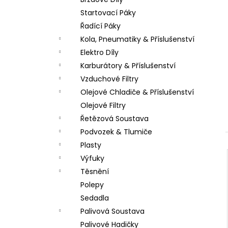
PITBIKE DUŠE PŘEDNÍ 14 PALCŮ
l
Startovací Páky
200 Kč
Řadící Páky
Kola, Pneumatiky & Příslušenství
Elektro Díly
Karburátory & Příslušenství
Vzduchové Filtry
Olejové Chladiče & Příslušenství
Olejové Filtry
Řetězová Soustava
Podvozek & Tlumiče
Plasty
Výfuky
Těsnění
Polepy
Sedadla
Palivová Soustava
Palivové Hadičky