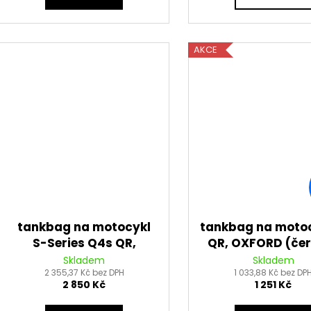
AKCE
tankbag na motocykl
tankbag na motoc
S-Series Q4s QR,
QR, OXFORD (čer
OXFORD (černý, s
rychloupínac
Skladem
Skladem
rychloupínacím
2 355,37 Kč bez DPH
systémem na v
1 033,88 Kč bez DP
2 850 Kč
1 251 Kč
systémem na víčka
nádrže, objem 1
nádrže, objem 4 l)