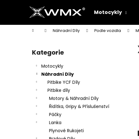
K
Přejít
na
o
Motocykly
obsah
Zpět
Zpět
š
do
do
í
Domů
Náhradní Díly
Podle vozidla
M
k
obchodu
obchodu
P
o
Kategorie
Přeskočit
s
kategorie
t
Motocykly
r
Náhradní Díly
a
Pitbike YCF Díly
n
Pitbike díly
n
Motory & Náhradní Díly
í
Řidítka, Gripy & Příslušenství
p
Páčky
a
Lanka
n
Plynové Rukojeti
e
Brzdové Díly