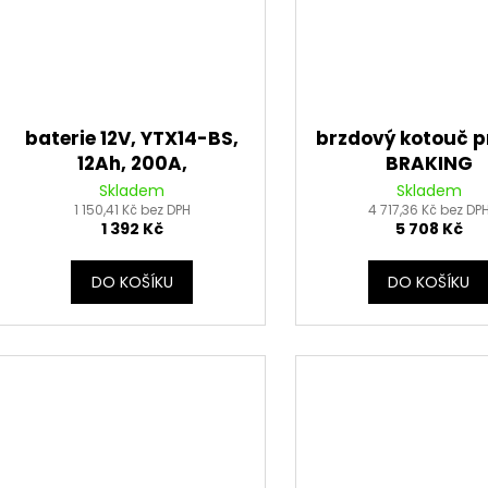
baterie 12V, YTX14-BS,
brzdový kotouč p
12Ah, 200A,
BRAKING
bezúdržbová MF AGM
Skladem
Skladem
150x87x145 FULBAT (vč.
1 150,41 Kč bez DPH
4 717,36 Kč bez DP
1 392 Kč
5 708 Kč
balení elektrolytu)
DO KOŠÍKU
DO KOŠÍKU