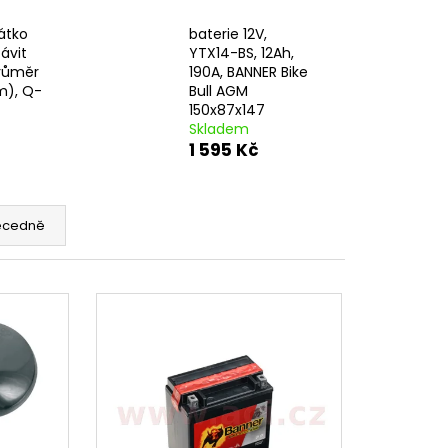
CENÍ MOTORU,
105MM STOMP,
átko
baterie 12V,
ávit
YTX14-BS, 12Ah,
průměr
190A, BANNER Bike
m), Q-
Bull AGM
150x87x147
Skladem
1 595 Kč
ecedně