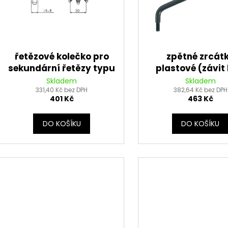
u
o
k
d
t
u
ů
k
řetězové kolečko pro
zpětné zrcát
t
sekundární řetězy typu
plastové (závit 
ů
525, SUNSTAR (16 zubů)
M10, průměr skl
Skladem
Skladem
331,40 Kč bez DPH
mm), Q-TECH,
382,64 Kč bez DPH
401 Kč
463 Kč
DO KOŠÍKU
DO KOŠÍKU