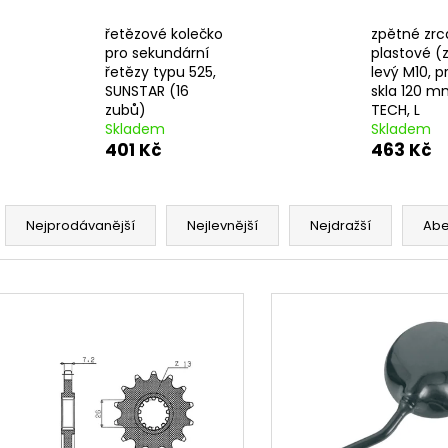
PITBIKE SPOJKOVÉ LANKO 94CM, VÝSUV
ŠROUBY K UCHY
6CM STOMP, DEMONX ,WPB
M8X115MM, M8X
řetězové kolečko
zpětné zrc
DEMONX, WPB
180 Kč
pro sekundární
plastové (z
120 Kč
řetězy typu 525,
levý M10, 
SUNSTAR (16
skla 120 m
zubů)
TECH, L
Skladem
Skladem
401 Kč
463 Kč
Ř
a
Nejprodávanější
Nejlevnější
Nejdražší
Ab
z
e
V
n
ý
í
p
p
i
r
s
o
p
d
r