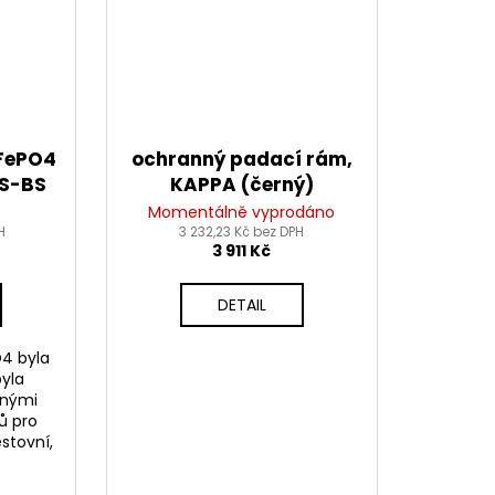
iFePO4
ochranný padací rám,
4S-BS
KAPPA (černý)
 300A,
Momentálně vyprodáno
kg,
H
3 232,23 Kč bez DPH
3 911 Kč
DETAIL
O4 byla
byla
ěnými
ů pro
estovní,