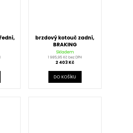
řední,
brzdový kotouč zadní,
BRAKING
Skladem
H
1 985,95 Kč bez DPH
2 403 Kč
DO KOŠÍKU