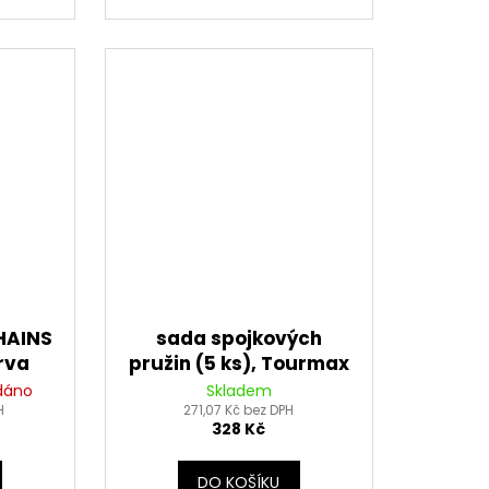
CHAINS
sada spojkových
rva
pružin (5 ks), Tourmax
etně
dáno
Skladem
ky)
H
271,07 Kč bez DPH
328 Kč
DO KOŠÍKU