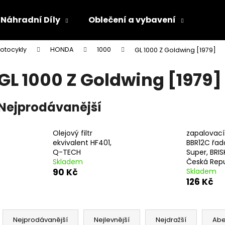
Náhradní Díly
Oblečení a vybavení
Olej
otocykly
HONDA
1000
GL 1000 Z Goldwing [1979]
Co potřebujete najít?
GL 1000 Z Goldwing [1979]
HLEDAT
Nejprodávanější
Olejový filtr
zapalovací
Doporučujeme
ekvivalent HF401,
BBR12C řad
Q-TECH
Super, BRIS
Skladem
Česká Repu
90 Kč
Skladem
126 Kč
Ř
a
Nejprodávanější
Nejlevnější
Nejdražší
Ab