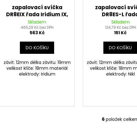
zapalovací svíčka
zapalovací sví
DR8EIX řada Iridium IX,
DR8ES-L řad
NGK - Japonsko
Standard, NG
Skladem
Skladem
465,29 Kč bez DPH
124,79 Kč bez DPH
Japonsko
563 Kč
151 Kč
DO KOŠÍKU
DO KOŠÍKU
závit: 12mm délka závitu: 19mm
závit: 12mm délka závi
velikost klíče: 18mm materiál
velikost klíče: 18mm m
elektrody: Iridium
elektrody: Nikl
6
položek celke
O
v
l