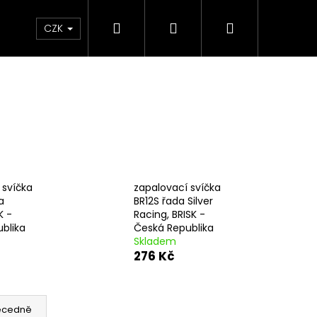
Hledat
Přihlášení
Nákupní
e & Maziva
Příslušenství
Dárkové Poukaz
CZK
košík
 svíčka
zapalovací svíčka
a
BR12S řada Silver
K -
Racing, BRISK -
blika
Česká Republika
Skladem
276 Kč
Následující
ecedně