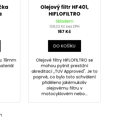
čka
Olejový filtr HF401,
a
HIFLOFILTRO
K -
Skladem
138,02 Kč bez DPH
167 Kč
DO KOŠÍKU
tu: 19mm
Olejové filtry HIFLOFILTRO se
ateriál
mohou pyšnit prestižní
akreditací „TUV Approved". Je to
poprvé, co bylo toto schválení
přiděleno jakémukoliv
olejovému filtru v
motocyklovém nebo...
m