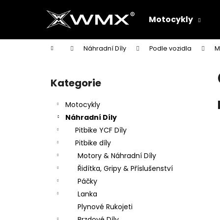
K
Přejít
na
o
Motocykly
obsah
Zpět
Zpět
š
do
do
í
Domů
Náhradní Díly
Podle vozidla
M
k
obchodu
obchodu
P
o
Kategorie
Přeskočit
s
kategorie
t
Motocykly
r
Náhradní Díly
a
Pitbike YCF Díly
n
Pitbike díly
n
Motory & Náhradní Díly
í
Řidítka, Gripy & Příslušenství
p
Páčky
a
Lanka
n
Plynové Rukojeti
e
Brzdové Díly