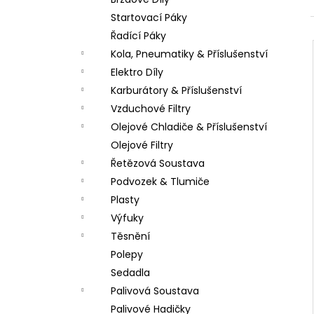
LOŽISKO KOLA 6202 2RS STOMP,
l
DEMONX ,WPB
Startovací Páky
70 Kč
Řadící Páky
Kola, Pneumatiky & Příslušenství
Elektro Díly
Karburátory & Příslušenství
Vzduchové Filtry
Olejové Chladiče & Příslušenství
Olejové Filtry
Řetězová Soustava
Podvozek & Tlumiče
Plasty
Výfuky
Těsnění
Polepy
Sedadla
Palivová Soustava
Palivové Hadičky