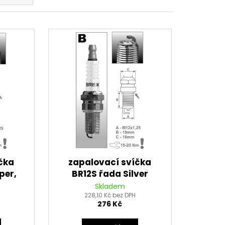
EDNÍ 14 PALCŮ
čka
zapalovací svíčka
per,
BR12S řada Silver
á
Racing, BRISK - Česká
Skladem
228,10 Kč bez DPH
Republika
276 Kč