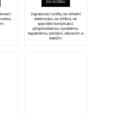
DO KOŠÍKU
lovací
Zapalovací svíčky se střední
ktrodou
elektrodou ze stříbra, se
em.
speciální konstrukcí,
přizpůsobenou vysokému
tepelnému zatížení, vibracím a
tlakům.