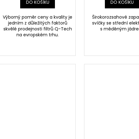
DO KOŠÍKU
DO KOŠÍKU
Výborný poměr ceny a kvality je
Širokorozsahové zapa
jedním z důležitých faktorů
svíčky se střední ele
skvělé prodejnosti filtrů Q-Tech
s měděným jádr
na evropském trhu.