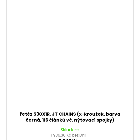
řetěz 530X1R, JT CHAINS (x-kroužek, barva
černá, 116 článků vč. nýtovací spojky)
Skladem
1 936,36 Kč bez DPH