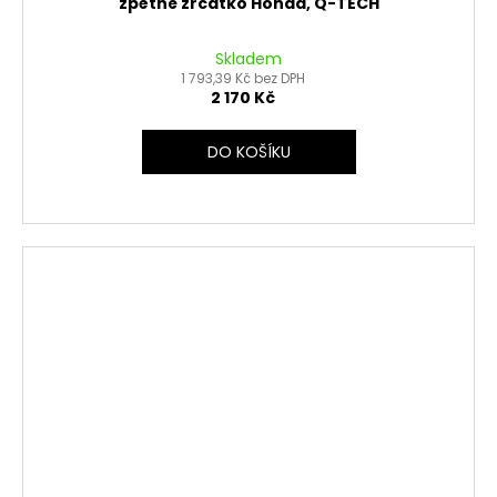
zpětné zrcátko Honda, Q-TECH
Skladem
1 793,39 Kč bez DPH
2 170 Kč
DO KOŠÍKU