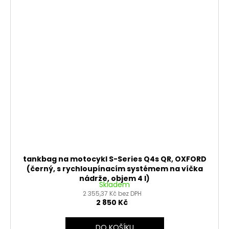
tankbag na motocykl S-Series Q4s QR, OXFORD
(černý, s rychloupínacím systémem na víčka
nádrže, objem 4 l)
Skladem
2 355,37 Kč bez DPH
2 850 Kč
DO KOŠÍKU