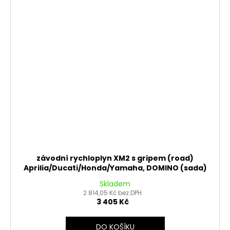
závodní rychloplyn XM2 s gripem (road)
Aprilia/Ducati/Honda/Yamaha, DOMINO (sada)
Skladem
2 814,05 Kč bez DPH
3 405 Kč
DO KOŠÍKU