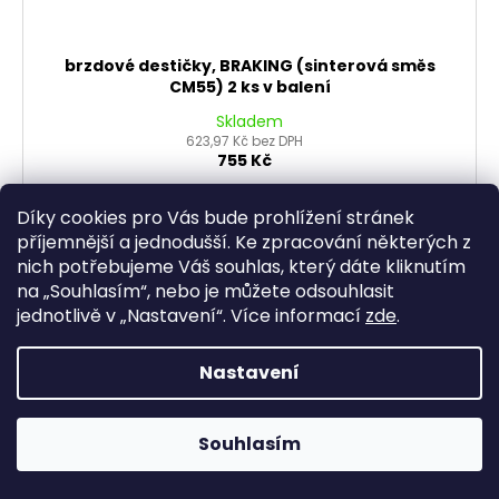
brzdové destičky, BRAKING (sinterová směs
CM55) 2 ks v balení
Skladem
623,97 Kč bez DPH
755 Kč
DO KOŠÍKU
Díky cookies pro Vás bude prohlížení stránek
příjemnější a jednodušší. Ke zpracování některých z
nich potřebujeme Váš souhlas, který dáte kliknutím
Prémiová značka motocyklové brzdařiny. Směs CM55 -
na „
Souhlasím
“, nebo je můžete odsouhlasit
hobby silniční a skútrová směs vyvinutá pro vynikající
výkon a trvanlilvost
jednotlivě v „
Nastavení
“.
Více informací
zde
.
Nastavení
Souhlasím