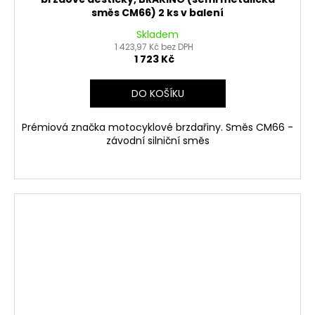
směs CM66) 2 ks v balení
Skladem
1 423,97 Kč bez DPH
1 723 Kč
DO KOŠÍKU
Prémiová značka motocyklové brzdařiny. Směs CM66 -
závodní silniční směs