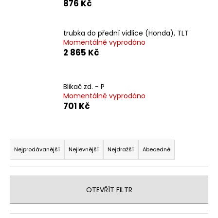
876 Kč
a
j
trubka do přední vidlice (Honda), TLT
í
Momentálně vyprodáno
t
2 865 Kč
?
Blikač zd. - P
Momentálně vyprodáno
701 Kč
HLEDAT
Ř
a
Nejprodávanější
Nejlevnější
Nejdražší
Abecedně
D
z
o
e
p
o
n
OTEVŘÍT FILTR
r
í
u
p