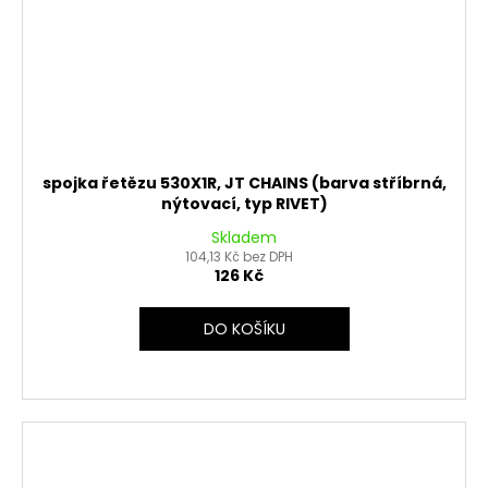
spojka řetězu 530X1R, JT CHAINS (barva stříbrná,
nýtovací, typ RIVET)
Skladem
104,13 Kč bez DPH
126 Kč
DO KOŠÍKU