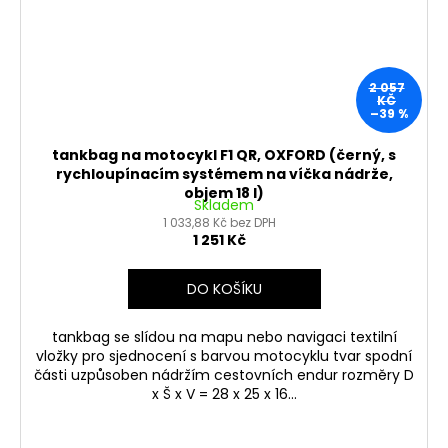
2 057
KČ
–39 %
tankbag na motocykl F1 QR, OXFORD (černý, s
rychloupínacím systémem na víčka nádrže,
objem 18 l)
Skladem
1 033,88 Kč bez DPH
1 251 Kč
DO KOŠÍKU
tankbag se slídou na mapu nebo navigaci textilní
vložky pro sjednocení s barvou motocyklu tvar spodní
části uzpůsoben nádržím cestovních endur rozměry D
x Š x V = 28 x 25 x 16...