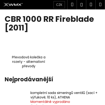
K
Přejít
Hledat
Náku
M
Přihlášen
CZK
na
o
obsah
Zpět
Zpět
košík
š
CBR 1000 RR Fireblade
í
C
[2011]
k
o
p
o
t
ř
Převodová kolečka a
e
rozety - alternativní
převody
b
u
Nejprodávanější
j
e
t
kompletní sada simeringů ventilů (sací +
e
výfukové; 10 ks), ATHENA
Momentálně vyprodáno
n