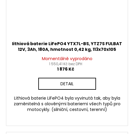
lithiová baterie LiFePO4 YTX7L-BS, YTZ7S FULBAT
12V, 3Ah, 180A, hmotnost 0,42 kg, 113x70x105
Momentálně vyprodáno
1 550,41 Kč bez DPH
1 876 Kč
DETAIL
Lithiová baterie LiFePO4 byla vyvinutá tak, aby byla
zaměnitelná s olověnými bateriemi všech typů pro
motocykly. (silniční, cestovní, terenní)