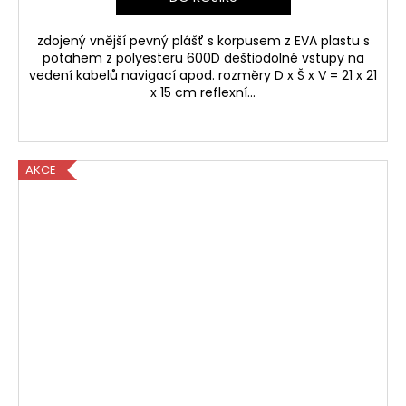
zdojený vnější pevný plášť s korpusem z EVA plastu s
potahem z polyesteru 600D deštiodolné vstupy na
vedení kabelů navigací apod. rozměry D x Š x V = 21 x 21
x 15 cm reflexní...
AKCE