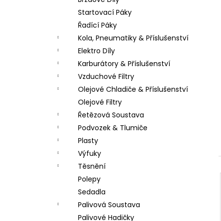
PITBIKE SPOJKOVÉ LANKO 94CM, VÝSUV
l
6CM STOMP, DEMONX ,WPB
Startovací Páky
180 Kč
Řadící Páky
Kola, Pneumatiky & Příslušenství
Elektro Díly
Karburátory & Příslušenství
Vzduchové Filtry
Olejové Chladiče & Příslušenství
Olejové Filtry
Řetězová Soustava
Podvozek & Tlumiče
Plasty
Výfuky
Těsnění
Polepy
Sedadla
Palivová Soustava
Palivové Hadičky