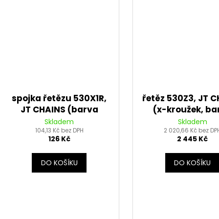
spojka řetězu 530X1R,
řetěz 530Z3, JT 
JT CHAINS (barva
(x-kroužek, ba
stříbrná, nýtovací, typ
černá, 102 článk
Skladem
Skladem
104,13 Kč bez DPH
RIVET)
nýtovací spoj
2 020,66 Kč bez DP
126 Kč
2 445 Kč
DO KOŠÍKU
DO KOŠÍKU