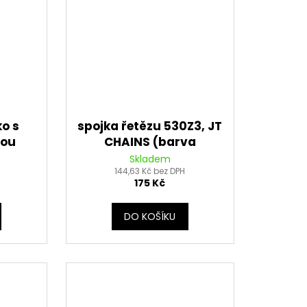
ko s
spojka řetězu 530Z3, JT
vou
CHAINS (barva
ndární
stříbrná, nýtovací, typ
Skladem
JT (16
144,63 Kč bez DPH
RIVET)
175 Kč
DO KOŠÍKU