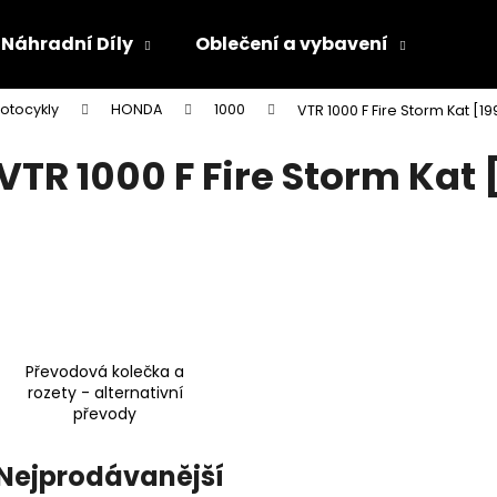
Náhradní Díly
Oblečení a vybavení
Olej
otocykly
HONDA
1000
VTR 1000 F Fire Storm Kat [19
Co potřebujete najít?
VTR 1000 F Fire Storm Kat 
HLEDAT
Doporučujeme
Převodová kolečka a
rozety - alternativní
převody
Nejprodávanější