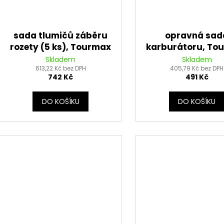
sada tlumičů záběru
opravná sad
rozety (5 ks), Tourmax
karburátoru, To
Skladem
Skladem
613,22 Kč bez DPH
405,79 Kč bez DPH
742 Kč
491 Kč
DO KOŠÍKU
DO KOŠÍKU