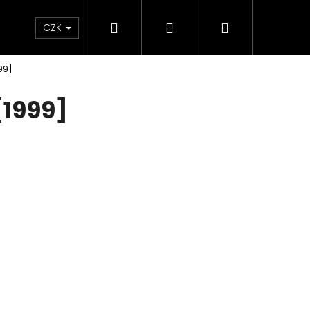
Hledat
Přihlášení
Nákupní
e & Maziva
Příslušenství
Dárkové Poukaz
CZK
99]
košík
[1999]
Následující