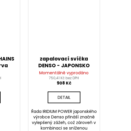
CHAINS
zapalovací svíčka
rva
DENSO - JAPONSKO
ů vč.
IX27B IRIDIUM POWER
Momentálně vyprodáno
ky)
H
750,41 Kč bez DPH
908 Kč
DETAIL
Řada IRIDIUM POWER japonského
výrobce Denso přináší značně
vylepšený zážeh, což zároveň v
kombinaci se sníženou