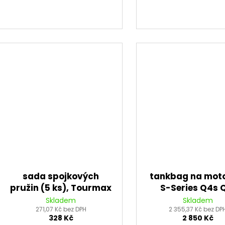
sada spojkových
tankbag na mot
pružin (5 ks), Tourmax
S-Series Q4s 
OXFORD (černý
Skladem
Skladem
271,07 Kč bez DPH
rychloupínac
2 355,37 Kč bez DP
328 Kč
2 850 Kč
systémem na v