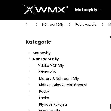
K
Přejít
na
o
Motocykly
obsah
Zpět
Zpět
š
do
do
í
Domů
Náhradní Díly
Podle vozidla
M
k
obchodu
obchodu
P
o
Kategorie
Přeskočit
s
kategorie
t
Motocykly
r
Náhradní Díly
a
Pitbike YCF Díly
n
Pitbike díly
n
Motory & Náhradní Díly
í
Řidítka, Gripy & Příslušenství
p
Páčky
a
Lanka
n
Plynové Rukojeti
e
Brzdové Díly