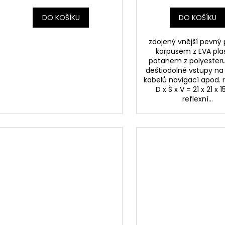
nádrže, objem 4
DO KOŠÍKU
DO KOŠÍKU
zdojený vnější pevný 
korpusem z EVA pla
potahem z polyester
deštiodolné vstupy na
kabelů navigací apod.
D x Š x V = 21 x 21 x 
reflexní...