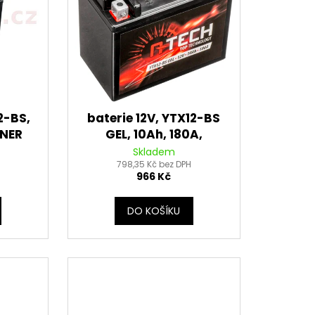
2-BS,
baterie 12V, YTX12-BS
NNER
GEL, 10Ah, 180A,
M
bezúdržbová GEL
Skladem
H
technologie 150x87x130
798,35 Kč bez DPH
966 Kč
A-TECH (aktivovaná ve
výrobě)
DO KOŠÍKU