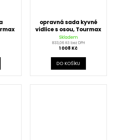
a
opravná sada kyvné
urmax
vidlice s osou, Tourmax
Skladem
833,06 Kč bez DPH
1 008 Kč
DO KOŠÍKU