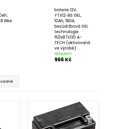
 BRZDOVÉHO TŘMENU
,
baterie 12V,
0Ah,
YTX12-BS GEL,
R Bike
10Ah, 180A,
bezúdržbová GEL
technologie
150x87x130 A-
TECH (aktivovaná
ve výrobě)
Skladem
966 Kč
ecedně