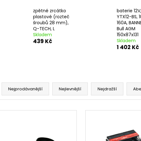
ŠROUBY K UCHYCENÍ MOTORU,
OPRAVNÁ SADA
M8X115MM, M8X105MM STOMP,
PITBIKE YCF
zpětné zrcátko
baterie 12V
DEMONX, WPB
135 Kč
plastové (rozteč
YTX12-BS, 1
120 Kč
šroubů 28 mm),
160A, BANNE
Q-TECH, L
Bull AGM
Skladem
150x87x131
439 Kč
Skladem
1 402 Kč
Ř
a
Nejprodávanější
Nejlevnější
Nejdražší
Ab
z
e
V
n
ý
í
p
p
i
r