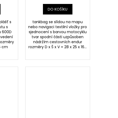
 l)
DO KOŠÍKU
plášť s
tankbag se slídou na mapu
stu s
nebo navigaci textilní vložky pro
u 600D
sjednocení s barvou motocyklu
 vedení
tvar spodní části uzpůsoben
 rozměry
nádržím cestovních endur
15 cm
rozměry D x Š x V = 28 x 25 x 16...