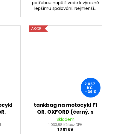
potřebou napětí vede k výrazně
lepšímu spalování. Nejmenší...
AKCE
2 057
KČ
–39 %
ocykl
tankbag na motocykl F1
QR,
QR, OXFORD (černý, s
, s
rychloupínacím
Skladem
ím
H
systémem na víčka
1 033,88 Kč bez DPH
1 251 Kč
íčka
nádrže, objem 18 l)