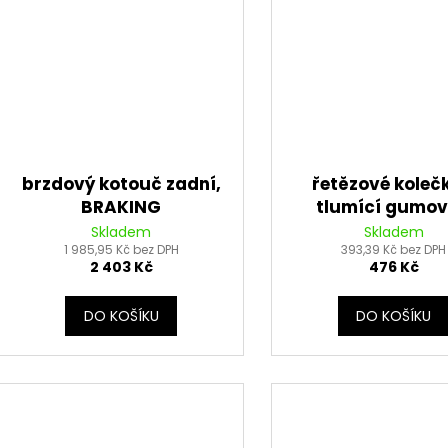
brzdový kotouč zadní,
řetězové koleč
BRAKING
tlumící gumo
vrstvou pro seku
Skladem
Skladem
1 985,95 Kč bez DPH
řetězy typu 530, 
393,39 Kč bez DPH
2 403 Kč
476 Kč
zubů)
DO KOŠÍKU
DO KOŠÍKU