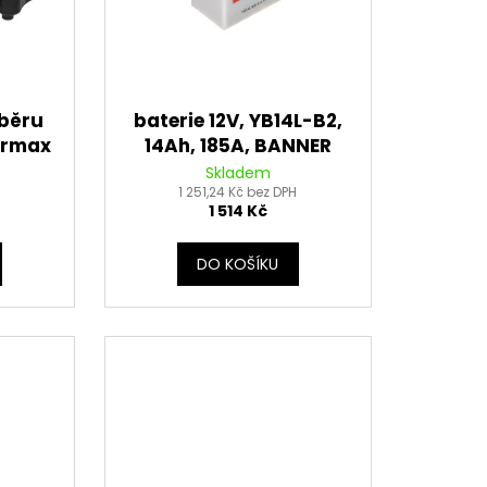
áběru
baterie 12V, YB14L-B2,
ourmax
14Ah, 185A, BANNER
Bike Bull 134x89x166
Skladem
1 251,24 Kč bez DPH
1 514 Kč
DO KOŠÍKU