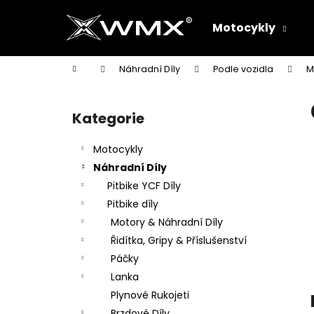
K
Přejít
na
o
Motocykly
obsah
Zpět
Zpět
š
do
do
í
Domů
Náhradní Díly
Podle vozidla
M
k
obchodu
obchodu
P
o
Kategorie
Přeskočit
s
kategorie
t
Motocykly
r
Náhradní Díly
a
Pitbike YCF Díly
n
Pitbike díly
n
Motory & Náhradní Díly
í
Řidítka, Gripy & Příslušenství
p
Páčky
a
Lanka
n
Plynové Rukojeti
e
Brzdové Díly