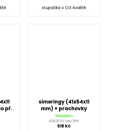
litě
stupačka v O.E kvalitě
4x11
simeringy (41x54x11
o př.
mm) + prachovky
max
(41x54/59x5,5/15 mm)
Skladem
do př. vidlice, Tourmax
428,10 Kč bez DPH
518 Kč