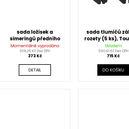
u
o
k
d
t
u
ů
k
sada ložisek a
sada tlumičů z
t
simeringů předního
rozety (5 ks), T
ů
kola, Tourmax
Momentálně vyprodáno
Skladem
308,26 Kč bez DPH
590,91 Kč bez DPH
373 Kč
715 Kč
DETAIL
DO KOŠÍKU