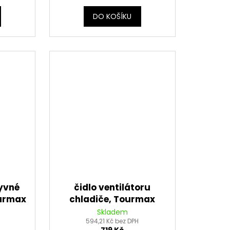
DO KOŠÍKU
yvné
čidlo ventilátoru
ourmax
chladiče, Tourmax
Skladem
594,21 Kč bez DPH
719 Kč