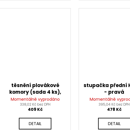
těsnění plovákové
stupačka přední
komory (sada 4 ks),
- pravá
Tourmax
Momentálně vyprodáno
Momentálně vypro
338,02 Kč bez DPH
395,04 Kč bez DPH
409 Kč
478 Kč
DETAIL
DETAIL