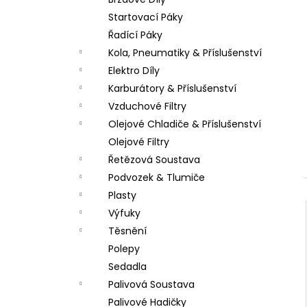
LOŽISKO KOLA 6202 2RS STOMP,
l
DEMONX ,WPB
Startovací Páky
70 Kč
Řadící Páky
Kola, Pneumatiky & Příslušenství
Elektro Díly
Karburátory & Příslušenství
Vzduchové Filtry
Olejové Chladiče & Příslušenství
Olejové Filtry
Řetězová Soustava
Podvozek & Tlumiče
Plasty
Výfuky
Těsnění
Polepy
Sedadla
Palivová Soustava
Palivové Hadičky