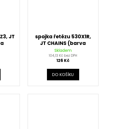
Z3, JT
spojka řetězu 530X1R,
va
JT CHAINS (barva
í, typ
stříbrná, nýtovací, typ
Skladem
104,13 Kč bez DPH
RIVET)
126 Kč
DO KOŠÍKU