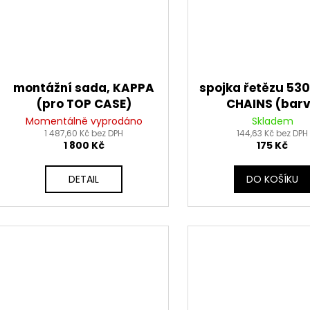
montážní sada, KAPPA
spojka řetězu 530
(pro TOP CASE)
CHAINS (bar
stříbrná, nýtovac
Momentálně vyprodáno
Skladem
1 487,60 Kč bez DPH
144,63 Kč bez DPH
RIVET)
1 800 Kč
175 Kč
DETAIL
DO KOŠÍKU