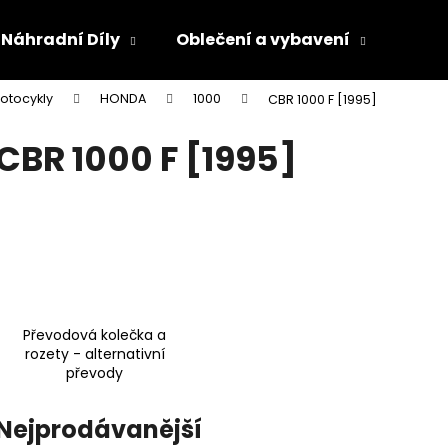
Náhradní Díly
Oblečení a vybavení
Olej
otocykly
HONDA
1000
CBR 1000 F [1995]
Co potřebujete najít?
CBR 1000 F [1995]
HLEDAT
Doporučujeme
Převodová kolečka a
rozety - alternativní
převody
Nejprodávanější