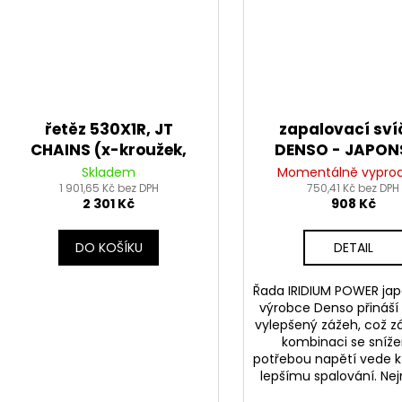
řetěz 530X1R, JT
zapalovací sví
CHAINS (x-kroužek,
DENSO - JAPO
barva černá, 114 článků
IX27B IRIDIUM 
Skladem
Momentálně vypro
vč. nýtovací spojky)
1 901,65 Kč bez DPH
750,41 Kč bez DPH
2 301 Kč
908 Kč
DO KOŠÍKU
DETAIL
Řada IRIDIUM POWER ja
výrobce Denso přináší
vylepšený zážeh, což z
kombinaci se sníž
potřebou napětí vede k
lepšímu spalování. Nej