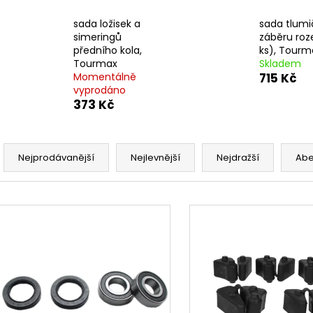
PITBIKE BRZDOVÁ PÁČKA WPB RACE
PITBIKE DUŠE ZA
320 Kč
210 Kč
sada ložisek a
sada tlumi
simeringů
záběru roz
předního kola,
ks), Tourm
Tourmax
Skladem
Momentálně
715 Kč
vyprodáno
373 Kč
Ř
a
Nejprodávanější
Nejlevnější
Nejdražší
Ab
z
e
V
n
ý
í
p
p
i
r
s
o
p
d
r