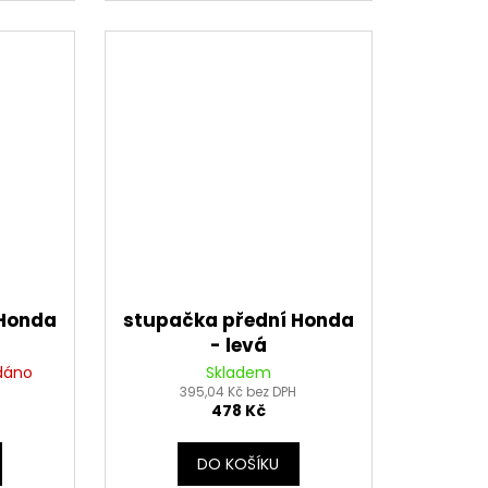
 Honda
stupačka přední Honda
- levá
dáno
Skladem
395,04 Kč bez DPH
478 Kč
DO KOŠÍKU