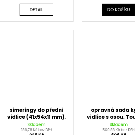
DETAIL
DO KOŠÍKU
simeringy do přední
opravná sada k
vidlice (41x54x11 mm),
vidlice s osou, T
Tourmax
Skladem
Skladem
186,78 Kč bez DPH
500,83 Kč bez DPH
226 Kč
606 Kč