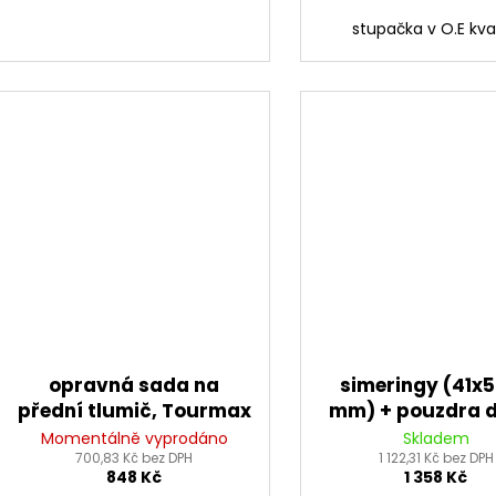
stupačka v O.E kva
opravná sada na
simeringy (41x5
přední tlumič, Tourmax
mm) + pouzdra d
vidlice, Tour
Momentálně vyprodáno
Skladem
700,83 Kč bez DPH
1 122,31 Kč bez DPH
848 Kč
1 358 Kč