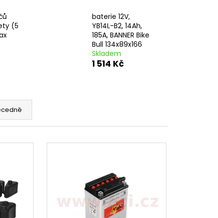
DNÍ 14 PALCŮ
čů
baterie 12V,
ety (5
YB14L-B2, 14Ah,
ax
185A, BANNER Bike
Bull 134x89x166
Skladem
1 514 Kč
ecedně