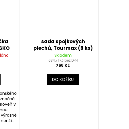
čka
sada spojkových
NSKO
plechů, Tourmax (8 ks)
POWER
dáno
Skladem
634,71 Kč bez DPH
768 Kč
DO KOŠÍKU
ponského
 značně
ároveň v
enou
 výrazně
menší...