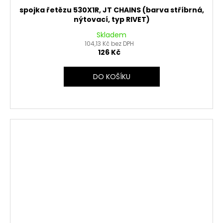
spojka řetězu 530X1R, JT CHAINS (barva stříbrná,
nýtovací, typ RIVET)
Skladem
104,13 Kč bez DPH
126 Kč
DO KOŠÍKU