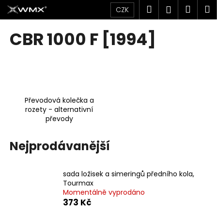
K
Přejít
Hledat
Náku
M
Přihlášen
CZK
na
o
obsah
Zpět
Zpět
košík
š
CBR 1000 F [1994]
í
C
k
o
p
o
Převodová kolečka a
t
rozety - alternativní
ř
převody
e
b
Nejprodávanější
u
j
sada ložisek a simeringů předního kola,
e
Tourmax
t
Momentálně vyprodáno
e
373 Kč
n