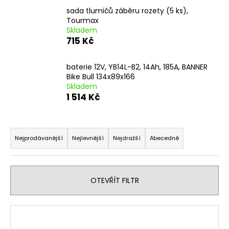
a
sada tlumičů záběru rozety (5 ks),
Tourmax
j
Skladem
í
715 Kč
t
?
baterie 12V, YB14L-B2, 14Ah, 185A, BANNER
Bike Bull 134x89x166
Skladem
1 514 Kč
HLEDAT
Ř
a
Nejprodávanější
Nejlevnější
Nejdražší
Abecedně
z
D
e
o
n
OTEVŘÍT FILTR
p
í
o
p
r
V
r
u
ý