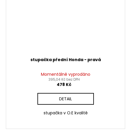
stupačka přední Honda - pravá
Momentálně vyprodáno
395,04 Kč bez DPH
478 Kč
DETAIL
stupačka v O.E kvalitě