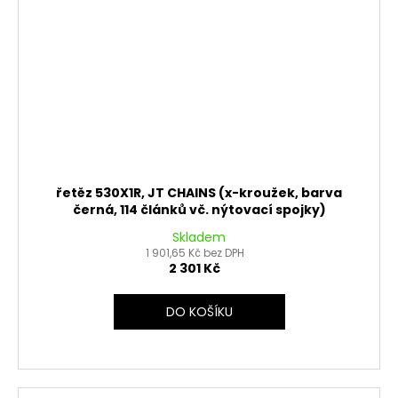
řetěz 530X1R, JT CHAINS (x-kroužek, barva
černá, 114 článků vč. nýtovací spojky)
Skladem
1 901,65 Kč bez DPH
2 301 Kč
DO KOŠÍKU