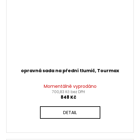
opravná sada na přední tlumič, Tourmax
Momentálně vyprodáno
700,83 Kč bez DPH
848 Kč
DETAIL