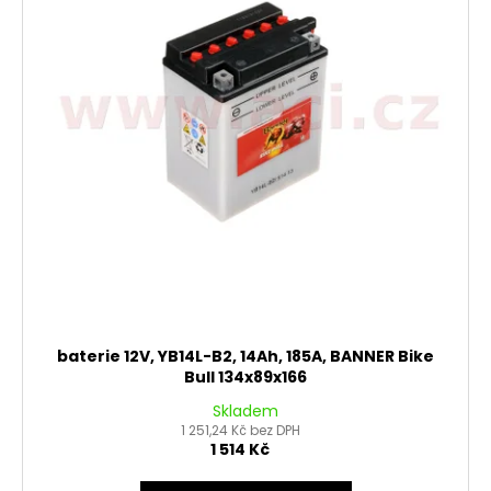
baterie 12V, YB14L-B2, 14Ah, 185A, BANNER Bike
Bull 134x89x166
Skladem
1 251,24 Kč bez DPH
1 514 Kč