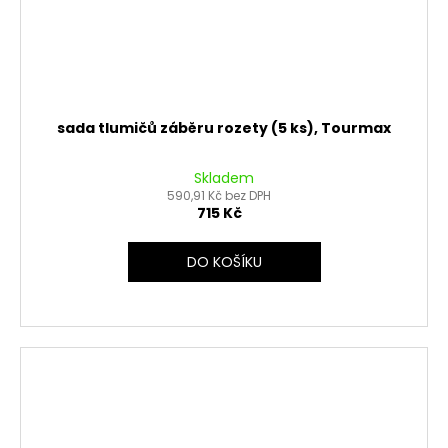
sada tlumičů záběru rozety (5 ks), Tourmax
Skladem
590,91 Kč bez DPH
715 Kč
DO KOŠÍKU