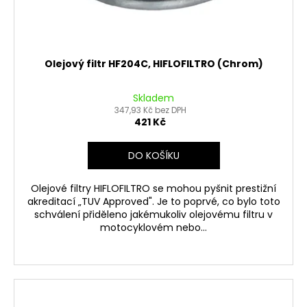
Olejový filtr HF204C, HIFLOFILTRO (Chrom)
Skladem
347,93 Kč bez DPH
421 Kč
DO KOŠÍKU
Olejové filtry HIFLOFILTRO se mohou pyšnit prestižní
akreditací „TUV Approved". Je to poprvé, co bylo toto
schválení přiděleno jakémukoliv olejovému filtru v
motocyklovém nebo...