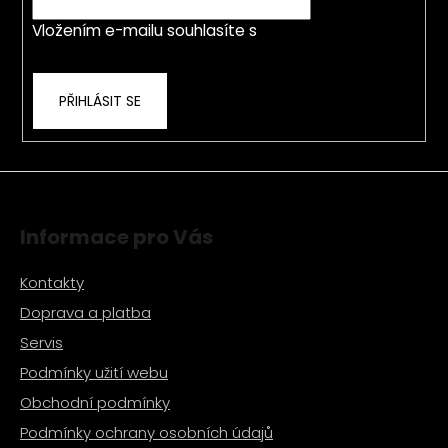
í
p
Vložením e-mailu souhlasíte s
podmínkami
r
ochrany osobních údajů
v
k
PŘIHLÁSIT SE
y
v
ý
p
i
s
Informace pro Vás
u
Kontakty
Doprava a platba
Servis
Podmínky užití webu
Obchodní podmínky
Podmínky ochrany osobních údajů