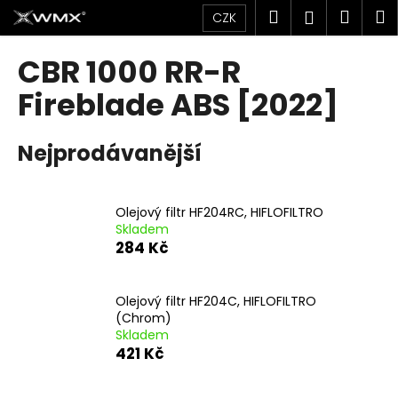
K
Přejít
Hledat
Náku
M
Přihlášen
CZK
na
o
obsah
Zpět
Zpět
košík
š
CBR 1000 RR-R
í
C
Fireblade ABS [2022]
k
o
p
Nejprodávanější
o
t
ř
Olejový filtr HF204RC, HIFLOFILTRO
Skladem
e
284 Kč
b
u
j
Olejový filtr HF204C, HIFLOFILTRO
(Chrom)
e
Skladem
t
421 Kč
e
n