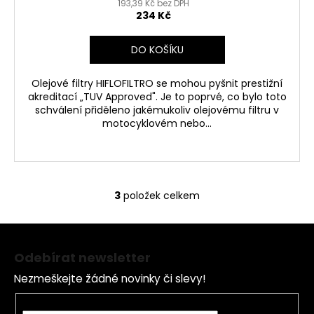
193,39 Kč bez DPH
234 Kč
DO KOŠÍKU
Olejové filtry HIFLOFILTRO se mohou pyšnit prestižní
akreditací „TUV Approved". Je to poprvé, co bylo toto
schválení přiděleno jakémukoliv olejovému filtru v
motocyklovém nebo...
3
položek celkem
O
v
Z
l
á
á
Odebírat newsletter
d
p
a
Nezmeškejte žádné novinky či slevy!
a
c
t
E-mail
í